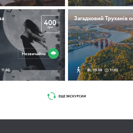
ва
Загадковий Труханів о
400
грн
Незвичайна
11:00
Вс, 09.08
11:00
ЕЩЕ ЭКСКУРСИИ