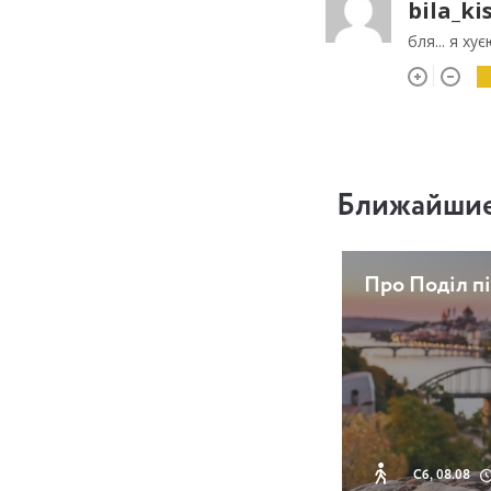
bila_ki
бля... я ху
Ближайшие
Про Поділ пі
Сб, 08.08