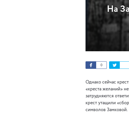
На З
0
Однако сейчас крест
«креста желаний» не 
затрудняются ответит
крест утащили «сбор
символов Замковой.