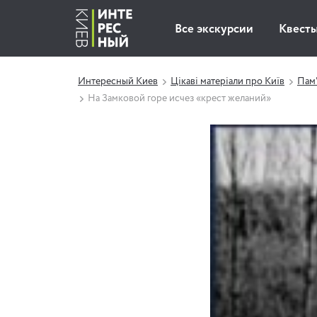
Все экскурсии
Квест
Интересный Киев
Цікаві матеріали про Київ
Пам'
На Замковой горе исчез «крест желаний»