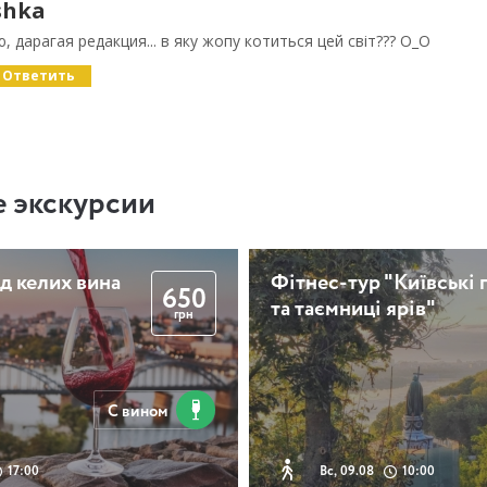
shka
єю, дарагая редакция... в яку жопу котиться цей світ??? О_О
Ответить
 экскурсии
д келих вина
Фітнес-тур "Київські 
650
та таємниці ярів"
грн
С вином
17:00
Вс, 09.08
10:00