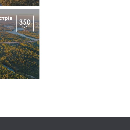
стрів
350
грн