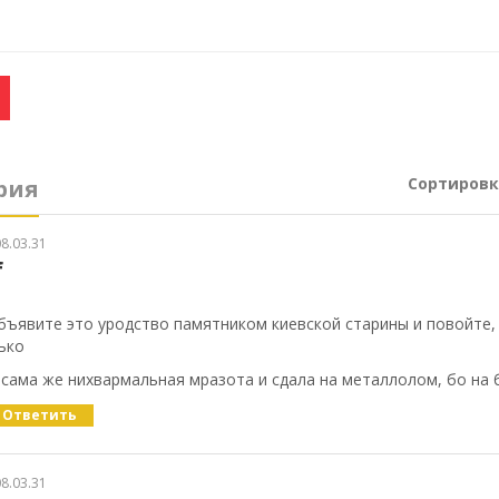
Сортировк
рия
8.03.31
f
бъявите это уродство памятником киевской старины и повойте,
ько
сама же нихвармальная мразота и сдала на металлолом, бо на 
Ответить
8.03.31