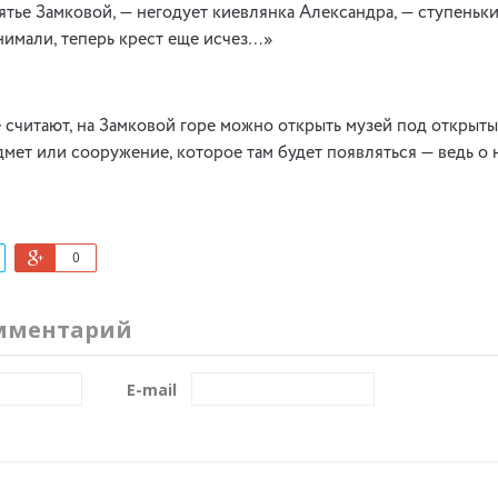
ятье Замковой, — негодует киевлянка Александра, — ступеньки
нимали, теперь крест еще исчез…»
считают, на Замковой горе можно открыть музей под открыт
мет или сооружение, которое там будет появляться — ведь о 
0
мментарий
E-mail