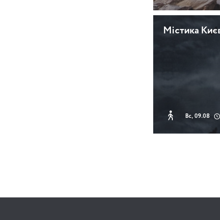
Містика Киє
Вс, 09.08