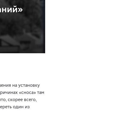
аний»
шения на установку
 причинах «сноса» там
то, скорее всего,
ереть один из