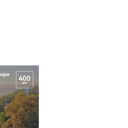
гори
400
грн