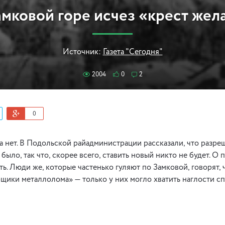
амковой горе исчез «крест жел
Источник:
Газета "Сегодня"
2004
0
2
0
а нет. В Подольской райадминистрации рассказали, что разре
было, так что, скорее всего, ставить новый никто не будет. О
ь. Люди же, которые частенько гуляют по Замковой, говорят, ч
щики металлолома» — только у них могло хватить наглости сп