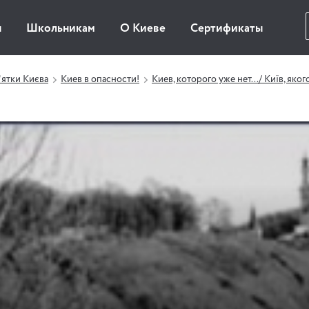
ы
Школьникам
О Киеве
Сертификаты
ятки Києва
Киев в опасности!
Киев, которого уже нет.../ Київ, яког