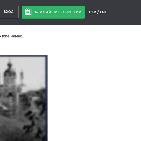
ВХОД
БЛИЖАЙШИЕ ЭКСКУРСИИ
UKR
ENG
о вже немає...