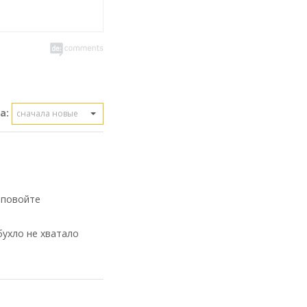
а:
сначала новые
 повойте
бухло не хватало