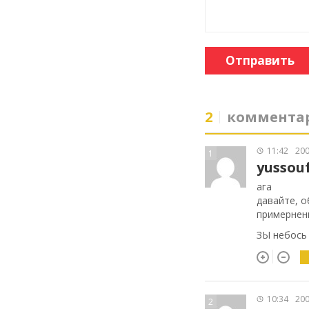
Отправить
2
коммента
11:42
200
1
yussou
ага
давайте, о
примернен
ЗЫ небось 
10:34
200
2