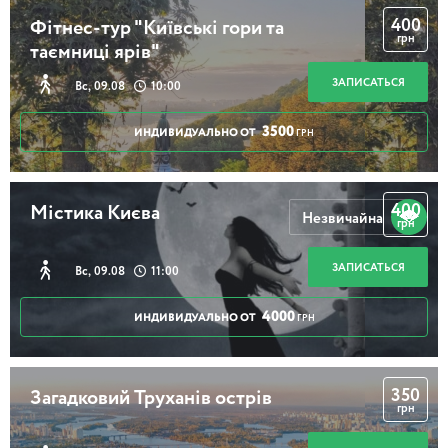
400
Фітнес-тур "Київські гори та
грн
таємниці ярів"
ЗАПИСАТЬСЯ
Вс, 09.08
10:00
3500
ИНДИВИДУАЛЬНО ОТ
ГРН
400
Містика Києва
Незвичайна
грн
ЗАПИСАТЬСЯ
Вс, 09.08
11:00
4000
ИНДИВИДУАЛЬНО ОТ
ГРН
350
Загадковий Труханів острів
грн