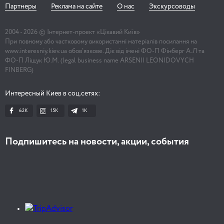
Партнеры
Реклама на сайте
О нас
Экскурсоводы
2004 -
2026
© Інтернет-проект «Цікавий Київ»
При повному або частковому використанні матеріалів посилання на
www.interesniy.kiev.ua обов'язкове. Діє від імені ФО-П Фінберг А.Л та
ФО-П Ліщук Ю.М. (legal business name ARSENII LEONIDOVYCH
FINBERG)
Интересный Киев в соц.сетях:
62K
15K
1К
Подпишитесь на новости, акции, события