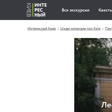
Все экскурсии
Квест
Интересный Киев
Цікаві матеріали про Київ
Пам'
Ле