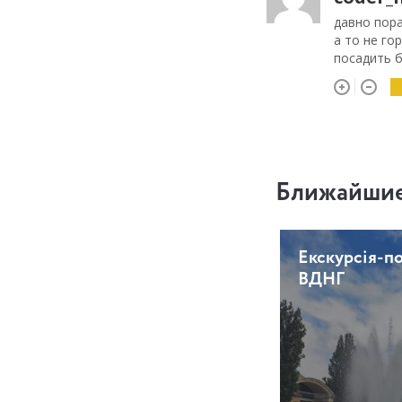
давно пор
а то не го
посадить 
Ближайшие
Екскурсія-п
ВДНГ