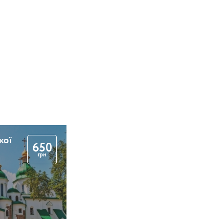
кої
650
грн