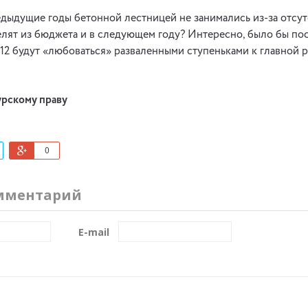
едыдущие годы бетонной лестницей не занимались из-за отсутс
делят из бюджета и в следующем году? Интересно, было бы по
2 будут «любоваться» разваленными ступеньками к главной 
рскому праву
0
мментарий
E-mail