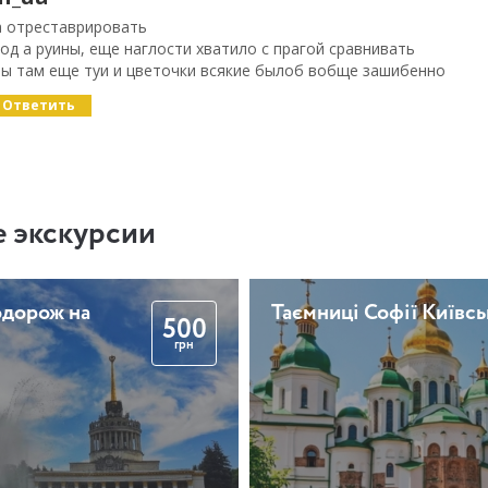
а отреставрировать
род а руины, еще наглости хватило с прагой сравнивать
бы там еще туи и цветочки всякие былоб вобще зашибенно
Ответить
 экскурсии
одорож на
Таємниці Софії Київсь
500
грн