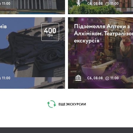
11:00
Сб, 08.08
11:00
иїв
Підземелля Аптеки з
400
Алхіміком. Театралізо
грн
екскурсія
11:00
Сб, 08.08
11:00
ЕЩЕ ЭКСКУРСИИ