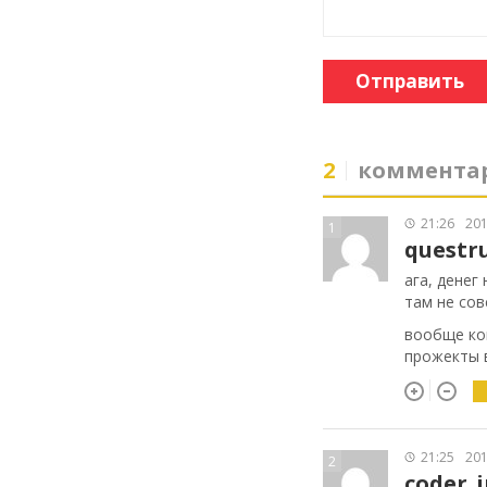
Отправить
2
коммента
21:26
201
1
questr
ага, денег
там не сов
вообще ког
прожекты в
21:25
201
2
coder_