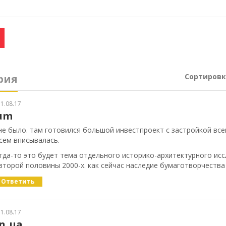
Сортировк
рия
1.08.17
um
 не было. там готовился большой инвестпроект с застройкой все
сем вписывалась.
да-то это будет тема отдельного историко-архитектурного исс
торой половины 2000-х. как сейчас наследие бумаготворчества 
Ответить
1.08.17
in_ua