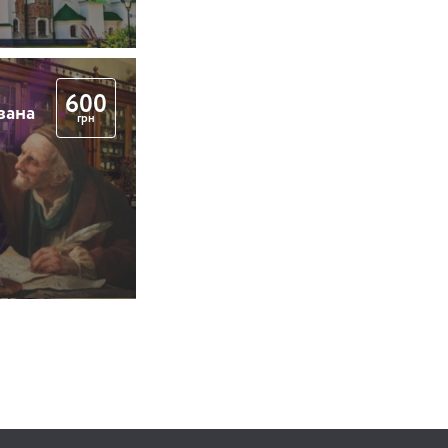
600
вана
грн