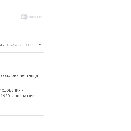
а:
сначала новые
го склона.лестница
ледования -
1930-х впечатляет.