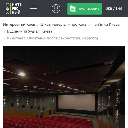
UKR
ENG
РАСПИСАНИЕ
Интересный Киев
Цікаві матеріали про Київ
Пам'ятки Києва
Будинки та будівлі Києва
Кинотеатр «Жовтень» после реконструкции (фото)