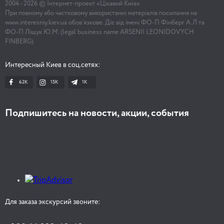
2004 -
2026
© Інтернет-проект «Цікавий Київ»
При повному або частковому використанні матеріалів посилання на
www.interesniy.kiev.ua обов'язкове. Діє від імені ФО-П Фінберг А.Л та
ФО-П Ліщук Ю.М. (legal business name ARSENII LEONIDOVYCH
FINBERG)
Интересный Киев в соц.сетях:
62K
15K
1К
Подпишитесь на новости, акции, события
Для заказа экскурсий звоните: