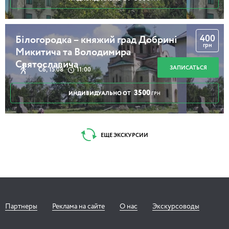
400
Білогородка – княжий град Добрині
грн
Микитича та Володимира
Святославича
ЗАПИСАТЬСЯ
Сб, 15.08
11:00
3500
ИНДИВИДУАЛЬНО ОТ
ГРН
ЕЩЕ ЭКСКУРСИИ
Партнеры
Реклама на сайте
О нас
Экскурсоводы