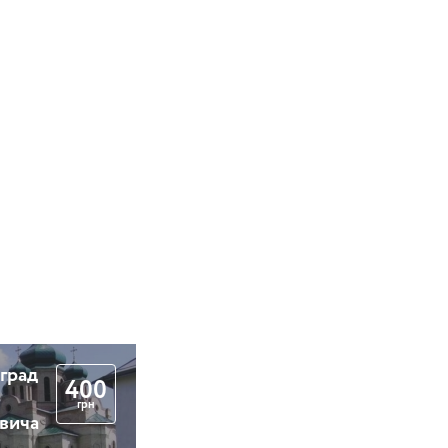
 град
400
грн
вича