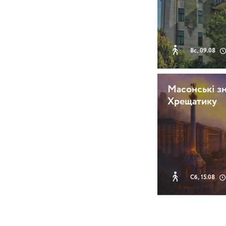
Вс, 09.08
Масонські зн
Хрещатику
Сб, 15.08