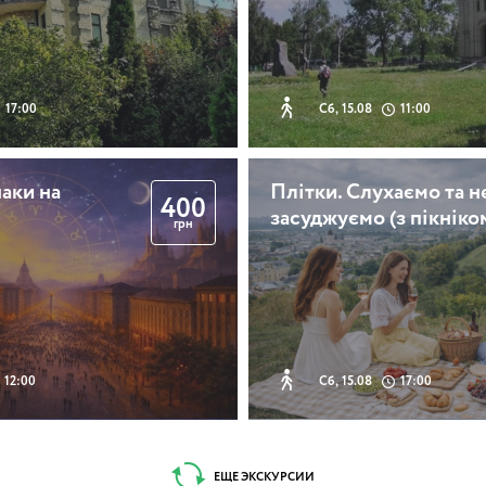
17:00
Сб, 15.08
11:00
аки на
Плітки. Слухаємо та н
400
засуджуємо (з пікніко
грн
12:00
Сб, 15.08
17:00
ЕЩЕ ЭКСКУРСИИ