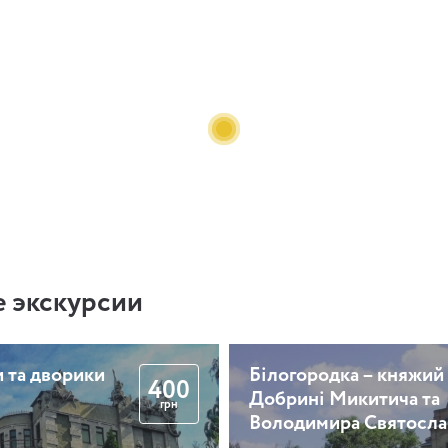
 экскурсии
 та дворики
Білогородка – княжий
400
Добрині Микитича та
грн
Володимира Святосла