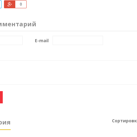
0
мментарий
E-mail
Сортировк
рия