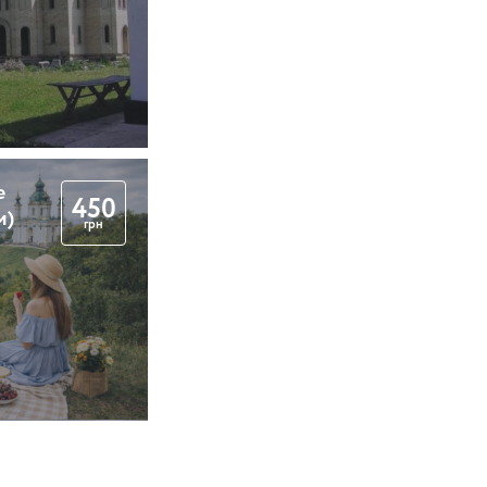
е
450
м)
грн