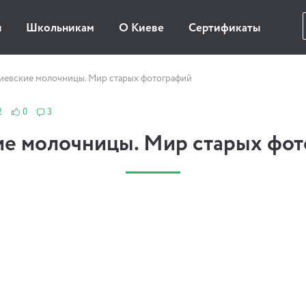
ы
Школьникам
О Киеве
Сертификаты
иевские молочницы. Мир старых фотографий
2
0
3
е молочницы. Мир старых фо