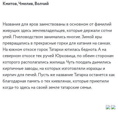
Кмитов, Чмелив, Волчий
Названия для яров заимствованы в основном от фамилий
живущих здесь землевладельцев, которые держали сотни
улей. Пчеловодством занимались многие. Зимой яры
превращались в прекрасные горки для катания на санках.
На южном откосе горок Татарки ютилась беднота. А на
северном откосе тек ручей Юрковица, по обеим сторонам
которого располагались жилища. Чуть поодаль дымились
кирпичные заводы, на которых изготовляли изразцы и
кирпич для печей. Пусть же название Татарка останется как
благодарная память о тех киевлянах, которые приютили
когда-то здесь на своей земле татарские семьи.