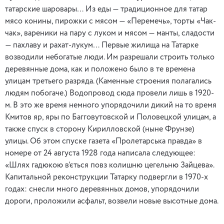
татарские шаровары… Из еды — традиционное для татар
мясо конины, пирожки с мясом — «Перемечь», торты «Чак-
чак», вареники на пару с луком и мясом — манты, сладости
— пахлаву и рахат-лукум… Первые жилища на Татарке
возводили небогатые люди. Им разрешали строить только
деревянные дома, как и положено было в те времена
улицам третьего разряда. (Каменные строения полагались
людям побогаче.) Водопровод сюда провели лишь в 1920-
м. В это же время немного упорядочили дикий на то время
Кмитов яр, яры по Багговутовской и Половецкой улицам, а
также спуск в сторону Кирилловской (ныне Фрунзе)
улицы. Об этом спуске газета «Пролетарська правда» в
номере от 24 августа 1928 года написала следующее:
«Шлях гадюкою в’ється повз колишню цегельню Зайцева».
Капитальной реконструкции Татарку подвергли в 1970-х
годах: снесли много деревянных домов, упорядочили
дороги, проложили асфальт, возвели новые высотные дома.