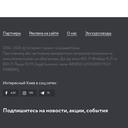
Партнеры
Реклама на сайте
О нас
Экскурсоводы
2004 -
2026
© Інтернет-проект «Цікавий Київ»
При повному або частковому використанні матеріалів посилання на
www.interesniy.kiev.ua обов'язкове. Діє від імені ФО-П Фінберг А.Л та
ФО-П Ліщук Ю.М. (legal business name ARSENII LEONIDOVYCH
FINBERG)
Интересный Киев в соц.сетях:
62K
15K
1К
Подпишитесь на новости, акции, события