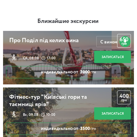
Ближайшие экскурсии
650
Про Поділ під келих вина
С вином
грн
ЗАПИСАТЬСЯ
Сб, 08.08
17:00
7000
ИНДИВИДУАЛЬНО ОТ
ГРН
400
Фітнес-тур "Київські гори та
грн
таємниці ярів"
ЗАПИСАТЬСЯ
Вс, 09.08
10:00
3500
ИНДИВИДУАЛЬНО ОТ
ГРН