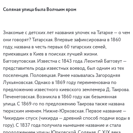
Соляная улица была Волчьим яром
Знакомые с детских лет названия улочек на Татарке — о чем
они говорят? Татарская. Впервые зафиксирована в 1860
году, названа в честь первых 60 татарских семей,
приехавших в Киев в поисках лучшей жизни.
Багговутовская. Известна с 1843 года. Леонтий Багговут —
представитель рода известных воевод, был одним из тех
поселенцев. Половецкая. Ранее называлась Загородняя
Лукьяновская. Однако в 1869 году переименована по
предложению известного киевского землемера Д. Таирова.
Печенеговская. Возникла в 1860 году как безымянная
улица. С 1869-го по предложению Таирова также названа
тюркским именем. Нижне-Юрковская. Первое название —
Чикирдин спуск (чикирда — древний способ подачи воды в
гору). С 1837 года получила нынешнее название и стала
продолжением улицы Юрковской. Соляная. С XIX века