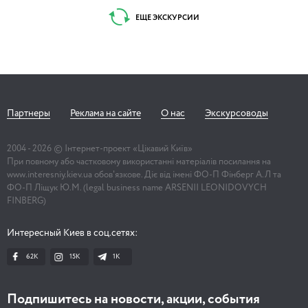
ЕЩЕ ЭКСКУРСИИ
Партнеры
Реклама на сайте
О нас
Экскурсоводы
2004 -
2026
© Інтернет-проект «Цікавий Київ»
При повному або частковому використанні матеріалів посилання на
www.interesniy.kiev.ua обов'язкове. Діє від імені ФО-П Фінберг А.Л та
ФО-П Ліщук Ю.М. (legal business name ARSENII LEONIDOVYCH
FINBERG)
Интересный Киев в соц.сетях:
62K
15K
1К
Подпишитесь на новости, акции, события