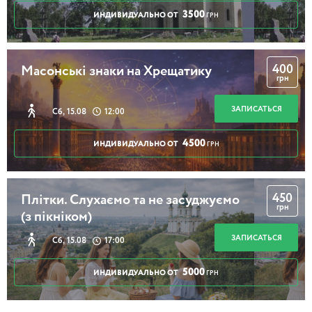
3500
ИНДИВИДУАЛЬНО ОТ
ГРН
400
Масонські знаки на Хрещатику
грн
ЗАПИСАТЬСЯ
Сб, 15.08
12:00
4500
ИНДИВИДУАЛЬНО ОТ
ГРН
450
Плітки. Слухаємо та не засуджуємо
грн
(з пікніком)
ЗАПИСАТЬСЯ
Сб, 15.08
17:00
5000
ИНДИВИДУАЛЬНО ОТ
ГРН