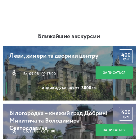
Ближайшие экскурсии
400
Леви, химери та дворики центру
грн
ЗАПИСАТЬСЯ
Вс, 09.08
17:00
3000
ИНДИВИДУАЛЬНО ОТ
ГРН
400
Білогородка – княжий град Добрині
грн
Микитича та Володимира
Святославича
ЗАПИСАТЬСЯ
Сб, 15.08
11:00