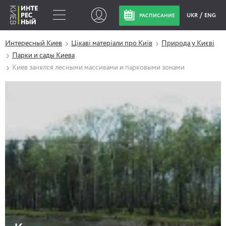
UKR
ENG
РАСПИСАНИЕ
Интересный Киев
Цікаві матеріали про Київ
Природа у Києві
Парки и сады Киева
Киев занялся лесными массивами и парковыми зонами