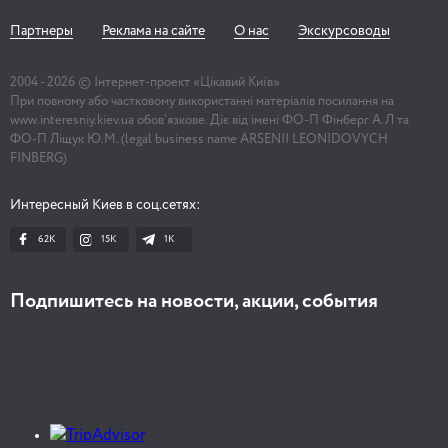
Партнеры
Реклама на сайте
О нас
Экскурсоводы
2004 -
2026
© Інтернет-проект «Цікавий Київ»
При повному або частковому використанні матеріалів посилання на
www.interesniy.kiev.ua обов'язкове. Діє від імені ФО-П Фінберг А.Л та
ФО-П Ліщук Ю.М. (legal business name ARSENII LEONIDOVYCH
FINBERG)
Интересный Киев в соц.сетях:
62K
15K
1К
Подпишитесь на новости, акции, события