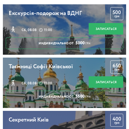
500
Екскурсія-подорож на ВДНГ
грн
ЗАПИСАТЬСЯ
Сб, 08.08
11:00
5000
ИНДИВИДУАЛЬНО ОТ
ГРН
650
Таємниці Софії Київської
грн
ЗАПИСАТЬСЯ
Сб, 08.08
11:00
5500
ИНДИВИДУАЛЬНО ОТ
ГРН
400
Секретний Київ
грн