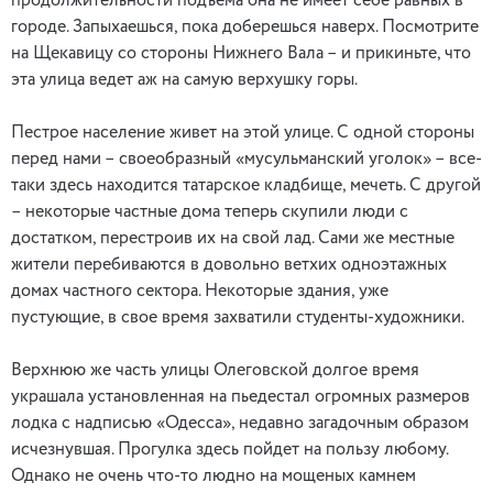
продолжительности подъема она не имеет себе равных в
городе. Запыхаешься, пока доберешься наверх. Посмотрите
на Щекавицу со стороны Нижнего Вала – и прикиньте, что
эта улица ведет аж на самую верхушку горы.
Пестрое население живет на этой улице. С одной стороны
перед нами – своеобразный «мусульманский уголок» – все-
таки здесь находится татарское кладбище, мечеть. С другой
– некоторые частные дома теперь скупили люди с
достатком, перестроив их на свой лад. Сами же местные
жители перебиваются в довольно ветхих одноэтажных
домах частного сектора. Некоторые здания, уже
пустующие, в свое время захватили студенты-художники.
Верхнюю же часть улицы Олеговской долгое время
украшала установленная на пьедестал огромных размеров
лодка с надписью «Одесса», недавно загадочным образом
исчезнувшая. Прогулка здесь пойдет на пользу любому.
Однако не очень что-то людно на мощеных камнем