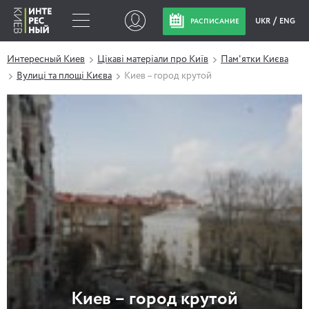
UKR
ENG
РАСПИСАНИЕ
Интересный Киев
Цікаві матеріали про Київ
Пам'ятки Києва
Вулиці та площі Києва
Киев – город крутой
Киев – город крутой