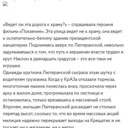
«Ведет ли эта дорога к храму?» – спрашивала героиня
фильма «Покаяние». Эта улица ведет не к храму, она ведет
к ослепительно-белому зданию президентской
канцелярии. Поднимаясь вверх по Лютеранской, невольно
задумываешься о том, что путь к вершинам власти труден и
крут. Наклон в двенадцать градусов – это все-таки не
игрушки.
Однажды крутизна Лютеранской сыграла злую шутку с
водителем грузовика. Когда у КрАЗа отказали тормоза,
многотонная махина понеслась вниз, проскочила через
арку в жилом доме, прогромыхала по лестнице и
остановилась, только врезавшись в массивный столб.
Впрочем, жильцам Лютеранской досаждает не столько
перепад высот, сколько то, что во время массовых акций
милиция надежно перекрывает выходы на Крещатик и не
пускает ни к магазинам, ни к метро.