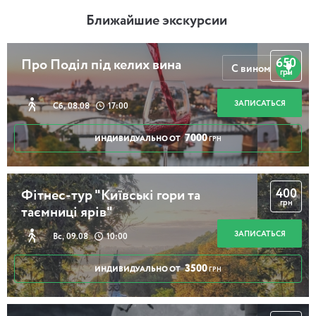
Ближайшие экскурсии
650
Про Поділ під келих вина
С вином
грн
ЗАПИСАТЬСЯ
Сб, 08.08
17:00
7000
ИНДИВИДУАЛЬНО ОТ
ГРН
400
Фітнес-тур "Київські гори та
грн
таємниці ярів"
ЗАПИСАТЬСЯ
Вс, 09.08
10:00
3500
ИНДИВИДУАЛЬНО ОТ
ГРН