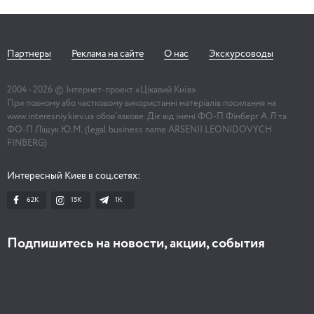
Партнеры
Реклама на сайте
О нас
Экскурсоводы
2004 -
2026
© Інтернет-проект «Цікавий Київ»
При повному або частковому використанні матеріалів посилання на
www.interesniy.kiev.ua обов'язкове. Діє від імені ФО-П Фінберг А.Л та
ФО-П Ліщук Ю.М. (legal business name ARSENII LEONIDOVYCH
FINBERG)
Интересный Киев в соц.сетях:
62K
15K
1К
Подпишитесь на новости, акции, события