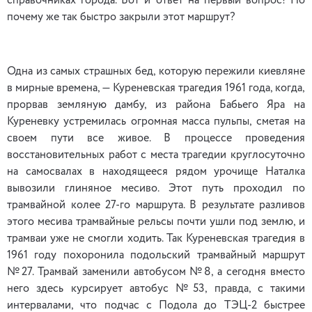
справочниках города. Вот и ответ на первый вопрос! Но
почему же так быстро закрыли этот маршрут?
Одна из самых страшных бед, которую пережили киевляне
в мирные времена, — Куреневская трагедия 1961 года, когда,
прорвав земляную дамбу, из района Бабьего Яра на
Куреневку устремилась огромная масса пульпы, сметая на
своем пути все живое. В процессе проведения
восстановительных работ с места трагедии круглосуточно
на самосвалах в находящееся рядом урочище Наталка
вывозили глиняное месиво. Этот путь проходил по
трамвайной колее 27-го маршрута. В результате разливов
этого месива трамвайные рельсы почти ушли под землю, и
трамваи уже не смогли ходить. Так Куреневская трагедия в
1961 году похоронила подольский трамвайный маршрут
№27. Трамвай заменили автобусом №8, а сегодня вместо
него здесь курсирует автобус №53, правда, с такими
интервалами, что подчас с Подола до ТЭЦ-2 быстрее