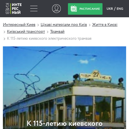
UKR
ENG
РАСПИСАНИЕ
Интересный Киев
Цікаві матеріали про Київ
Життя в Києві
Київський транспорт
Трамвай
К 115-летию киевского электрического трамвая
К 115-летию киевского