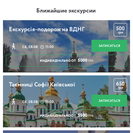
Ближайшие экскурсии
500
Екскурсія-подорож на ВДНГ
грн
ЗАПИСАТЬСЯ
Сб, 08.08
11:00
5000
ИНДИВИДУАЛЬНО ОТ
ГРН
650
Таємниці Софії Київської
грн
ЗАПИСАТЬСЯ
Сб, 08.08
11:00
5500
ИНДИВИДУАЛЬНО ОТ
ГРН