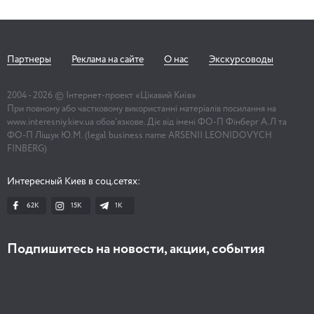
Партнеры
Реклама на сайте
О нас
Экскурсоводы
2004 -
2026
© Інтернет-проект «Цікавий Київ»
При повному або частковому використанні матеріалів посилання на
www.interesniy.kiev.ua обов'язкове. Діє від імені ФО-П Фінберг А.Л та
ФО-П Ліщук Ю.М. (legal business name ARSENII LEONIDOVYCH
FINBERG)
Интересный Киев в соц.сетях:
62K
15K
1К
Подпишитесь на новости, акции, события