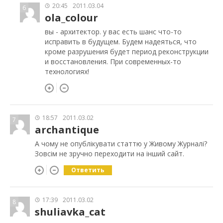
20:45
2011.03.04
6
ola_colour
вы - архитектор. у вас есть шанс что-то
исправить в будущем. Будем надеяться, что
кроме разрушения будет период реконструкции
и восстановления. При современных-то
технологиях!
18:57
2011.03.02
7
archantique
А чому не опублікувати статтю у Живому Журналі?
Зовсім не зручно переходити на інший сайт.
Ответить
17:39
2011.03.02
8
shuliavka_cat