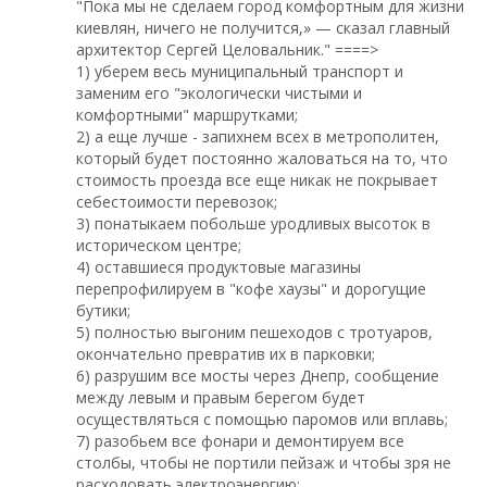
"Пока мы не сделаем город комфортным для жизни
киевлян, ничего не получится,» — сказал главный
архитектор Сергей Целовальник." ====>
1) уберем весь муниципальный транспорт и
заменим его "экологически чистыми и
комфортными" маршрутками;
2) а еще лучше - запихнем всех в метрополитен,
который будет постоянно жаловаться на то, что
стоимость проезда все еще никак не покрывает
себестоимости перевозок;
3) понатыкаем побольше уродливых высоток в
историческом центре;
4) оставшиеся продуктовые магазины
перепрофилируем в "кофе хаузы" и дорогущие
бутики;
5) полностью выгоним пешеходов с тротуаров,
окончательно превратив их в парковки;
6) разрушим все мосты через Днепр, сообщение
между левым и правым берегом будет
осуществляться с помощью паромов или вплавь;
7) разобьем все фонари и демонтируем все
столбы, чтобы не портили пейзаж и чтобы зря не
расходовать электроэнергию;