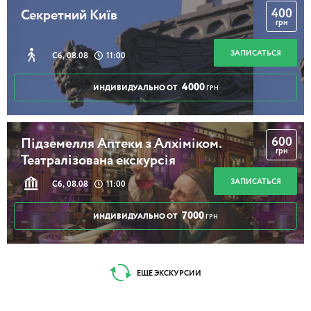
400
Секретний Київ
грн
ЗАПИСАТЬСЯ
Сб, 08.08
11:00
4000
ИНДИВИДУАЛЬНО ОТ
ГРН
600
Підземелля Аптеки з Алхіміком.
грн
Театралізована екскурсія
ЗАПИСАТЬСЯ
Сб, 08.08
11:00
7000
ИНДИВИДУАЛЬНО ОТ
ГРН
ЕЩЕ ЭКСКУРСИИ