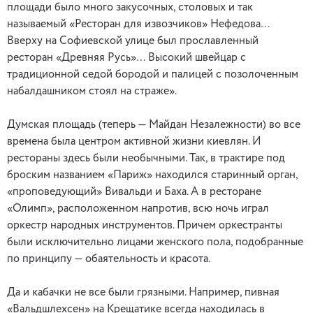
площади было много закусочных, столовых и так
называемый «Ресторан для извозчиков» Нефедова…
Вверху на Софиевской улице был прославленный
ресторан «Древняя Русь»… Высокий швейцар с
традиционной седой бородой и палицей с позолоченным
набалдашником стоял на страже».
Думская площадь (теперь — Майдан Незалежности) во все
времена была центром активной жизни киевлян. И
рестораны здесь были необычными. Так, в трактире под
броским названием «Париж» находился старинный орган,
«проповедующий» Вивальди и Баха. А в ресторане
«Олимп», расположенном напротив, всю ночь играл
оркестр народных инструментов. Причем оркестранты
были исключительно лицами женского пола, подобранные
по принципу — обаятельность и красота.
Да и кабачки не все были грязными. Например, пивная
«Вальдшлехсен» на Крещатике всегда находилась в