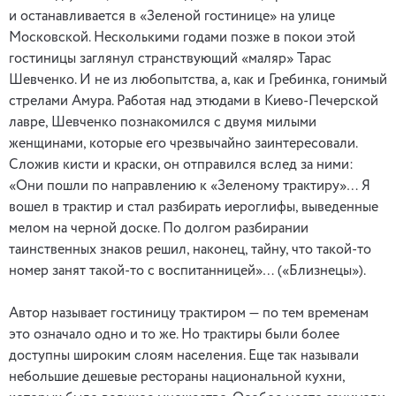
и останавливается в «Зеленой гостинице» на улице
Московской. Несколькими годами позже в покои этой
гостиницы заглянул странствующий «маляр» Тарас
Шевченко. И не из любопытства, а, как и Гребинка, гонимый
стрелами Амура. Работая над этюдами в Киево-Печерской
лавре, Шевченко познакомился с двумя милыми
женщинами, которые его чрезвычайно заинтересовали.
Сложив кисти и краски, он отправился вслед за ними:
«Они пошли по направлению к «Зеленому трактиру»… Я
вошел в трактир и стал разбирать иероглифы, выведенные
мелом на черной доске. По долгом разбирании
таинственных знаков решил, наконец, тайну, что такой-то
номер занят такой-то с воспитанницей»… («Близнецы»).
Автор называет гостиницу трактиром — по тем временам
это означало одно и то же. Но трактиры были более
доступны широким слоям населения. Еще так называли
небольшие дешевые рестораны национальной кухни,