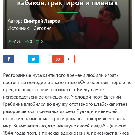
кабаков,трактиров и пивных
Автор:
Дмитрий Лавров
Источник:
"Сегодня"
4196
0
0
0
0
Ресторанные музыканты того времени любили играть
восточные мелодии и знаменитые «Очи черные», порою не
предполагая, что очи эти имеют к Киеву самое
непосредственное отношение. Молодой поэт Евгений
Гребинка влюбился во внучку отставного штабс-капитана,
разорившегося помещика из села Рудка, и именно ей
посвятил пламенные строки романса, покорившего весь
мир. Знаменательно, что накануне своей свадьбы (в июне
1844 года) поэт, в поисках вдохновения, приезжает в Киев