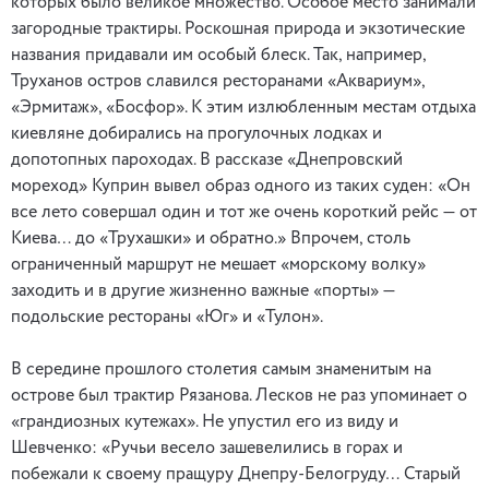
которых было великое множество. Особое место занимали
загородные трактиры. Роскошная природа и экзотические
названия придавали им особый блеск. Так, например,
Труханов остров славился ресторанами «Аквариум»,
«Эрмитаж», «Босфор». К этим излюбленным местам отдыха
киевляне добирались на прогулочных лодках и
допотопных пароходах. В рассказе «Днепровский
мореход» Куприн вывел образ одного из таких суден: «Он
все лето совершал один и тот же очень короткий рейс — от
Киева… до «Трухашки» и обратно.» Впрочем, столь
ограниченный маршрут не мешает «морскому волку»
заходить и в другие жизненно важные «порты» —
подольские рестораны «Юг» и «Тулон».
В середине прошлого столетия самым знаменитым на
острове был трактир Рязанова. Лесков не раз упоминает о
«грандиозных кутежах». Не упустил его из виду и
Шевченко: «Ручьи весело зашевелились в горах и
побежали к своему пращуру Днепру-Белогруду… Старый