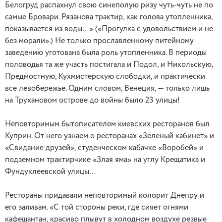
Белогруд распахнул свою синеполую ризу чуть-чуть не по
самые Бровари. Рязанова трактир, как голова утопленника,
показывается из воды…» («Прогулка с удовольствием и не
без морали».) Не только прославленному питейному
заведению уготована была роль утопленника. В периоды
половодья та же участь постигала и Подол, и Никольскую,
Предмостную, Кухмистерскую слободки, и практически
все левобережье. Одним словом, Венеция, — только лишь
на Трухановом острове до войны было 23 улицы!
Неповторимым бытописателем киевских ресторанов был
Куприн. От него узнаем о ресторанах «Зеленый кабинет» и
«Свидание друзей», студенческом кабачке «Воробей» и
подземном трактирчике «Злая яма» на углу Крещатика и
Фундуклеевской улицы…
Рестораны придавали неповторимый колорит Днепру и
его заливам. «С той стороны реки, где сияет огнями
кафешантан, красиво плывут в холодном воздухе резвые