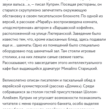
звуки вальса…», — писал Куприн. Посещая рестораны, он
старался скрупулезно запечатлеть окружающую
обстановку в своем писательском блокноте. По одной из
версий, в рассказе «Марабу» воспроизведена комната,
«подсмотренная» автором в «Варшавской кофейне»,
расположенной на улице Лютеранской. Заведение было
известно тем, что, кроме изысканных блюд, здесь подавали
еще и… шахматы. Одно из помещений было специально
оборудовано под шахматный зал. Там стояли игровые
столики, а на них лежали самые свежие газеты.
Рассказывают, что завсегдатаем этого интеллектуального
кафе был выдающийся драматург Михайло Старицкий.
Великолепно описан писателем и пасхальный обед в
еврейской кухмистерской (рассказ «Домик»). Среди
собравшихся за столом гостей присутствовал Шолом-
Алейхем. Куприн не упускает возможности познакомить
читателя с меню праздничного банкета, особо выделяя