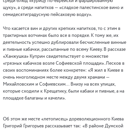
среди блюд «курицу по-еврейски и фаршированную
щуку», а среди напитков — «сладкое палестинское вино и
семидесятиградусную пейсаховую водку».
Что касается вин и других крепких напитков, то с этим в
трактирных вотчинах было все в порядке. К тому же, их
деятельность успешно дублировали бесчисленные винные
и пивные кабачки, рассыпанные по всему Киеву. В рассказе
«Ханжушка» Куприн свидетельствует о множестве
«грязных кабачков возле Софиевской площади». Лесков в
своих воспоминаниях более конкретен: «Я жил в Киеве в
очень многолюдном месте между двумя храмами —
Михайловским и Софиевским… Внизу на всех улицах,
которые сходили к Крещатику, были кабаки и пивные, а на
площадке балаганы и качели».
Об этом же месте «летописец» дореволюционного Киева
Григорий Григорьев рассказывает так: «В районе Думской