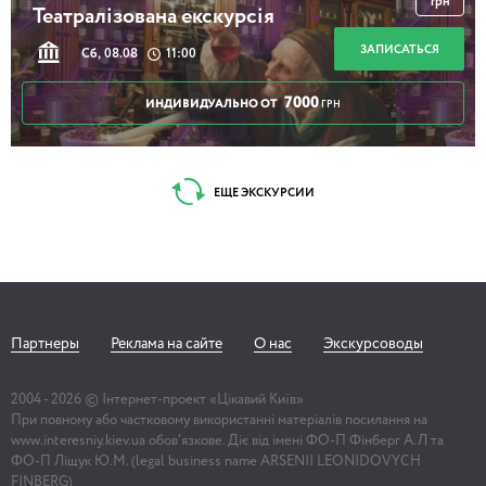
грн
Театралізована екскурсія
ЗАПИСАТЬСЯ
Сб, 08.08
11:00
7000
ИНДИВИДУАЛЬНО ОТ
ГРН
ЕЩЕ ЭКСКУРСИИ
Партнеры
Реклама на сайте
О нас
Экскурсоводы
2004 -
2026
© Інтернет-проект «Цікавий Київ»
При повному або частковому використанні матеріалів посилання на
www.interesniy.kiev.ua обов'язкове. Діє від імені ФО-П Фінберг А.Л та
ФО-П Ліщук Ю.М. (legal business name ARSENII LEONIDOVYCH
FINBERG)