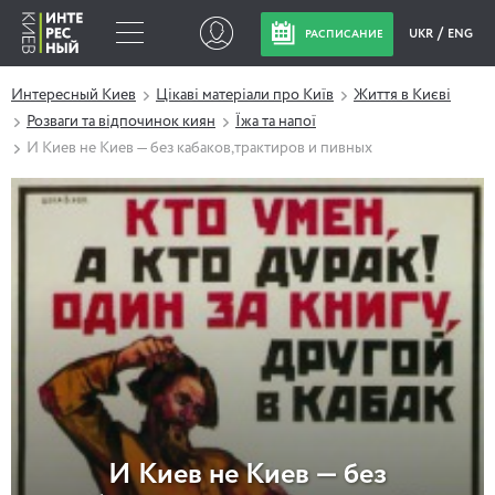
UKR
ENG
РАСПИСАНИЕ
Интересный Киев
Цікаві матеріали про Київ
Життя в Києві
Розваги та відпочинок киян
Їжа та напої
И Киев не Киев — без кабаков,трактиров и пивных
И Киев не Киев — без