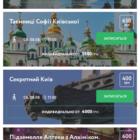
650
Таємниці Софії Київської
грн
ЗАПИСАТЬСЯ
Сб, 08.08
11:00
5500
ИНДИВИДУАЛЬНО ОТ
ГРН
400
Секретний Київ
грн
ЗАПИСАТЬСЯ
Сб, 08.08
11:00
4000
ИНДИВИДУАЛЬНО ОТ
ГРН
600
Підземелля Аптеки з Алхіміком.