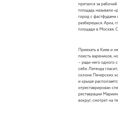
прятался за рабочий
площадь называли «р
город с фастфудами и
разберешься. Арка, 
площади в Москве. С
Приехать в Киев и н
поесть вареников, н
– ради него одного 
себя. Легенда гласит
склоне Печерских хол
и крыше расползаетс
отреставрирован спе
реставрации Мариинс
вокруг, смотрят на т