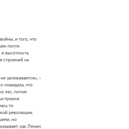
ойны, и того, что
шен почти
 и высотность
ее строений на
не залеживается», –
о повидала, что
ыл лес, потом
выстроили
ась то
ской революции.
шими, но
казывает, как Ленин