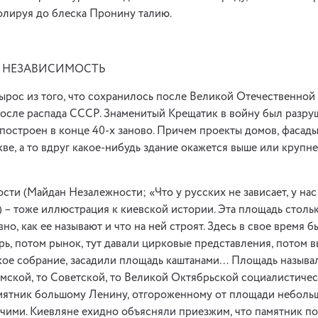
олируя до блеска Пронину талию.
 НЕЗАВИСИМОСТЬ
рос из того, что сохранилось после Великой Отечественной в
осле распада СССР. Знаменитый Крещатик в войну был разру
построен в конце 40-х заново. Причем проекты домов, фасады
ве, а то вдруг какое-нибудь здание окажется выше или крупн
ти (Майдан Незалежности; «Что у русских не зависает, у нас 
 – тоже иллюстрация к киевской истории. Эта площадь стольк
вно, как ее называют и что на ней строят. Здесь в свое время б
рь, потом рынок, тут давали цирковые представления, потом 
кое собрание, засадили площадь каштанами… Площадь называл
мской, то Советской, то Великой Октябрьской социалистиче
амятник большому Ленину, отгороженному от площади неболь
ими. Киевляне ехидно объясняли приезжим, что памятник по