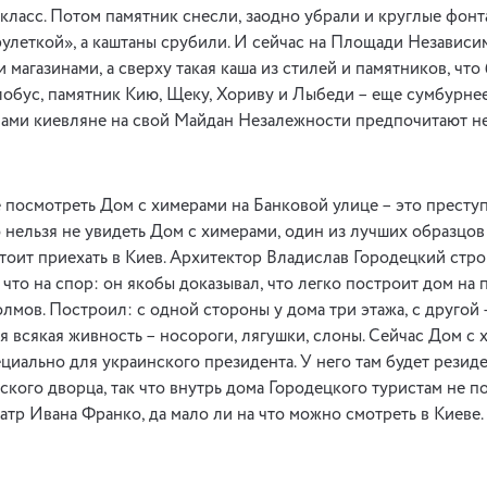
 класс. Потом памятник снесли, заодно убрали и круглые фонт
улеткой», а каштаны срубили. И сейчас на Площади Независ
 магазинами, а сверху такая каша из стилей и памятников, что
глобус, памятник Кию, Щеку, Хориву и Лыбеди – еще сумбурне
ами киевляне на свой Майдан Незалежности предпочитают не
е посмотреть Дом с химерами на Банковой улице – это престу
о нельзя не увидеть Дом с химерами, один из лучших образцо
стоит приехать в Киев. Архитектор Владислав Городецкий стро
, что на спор: он якобы доказывал, что легко построит дом на
мов. Построил: с одной стороны у дома три этажа, с другой –
я всякая живность – носороги, лягушки, слоны. Сейчас Дом с
циально для украинского президента. У него там будет резид
кого дворца, так что внутрь дома Городецкого туристам не по
еатр Ивана Франко, да мало ли на что можно смотреть в Киеве.