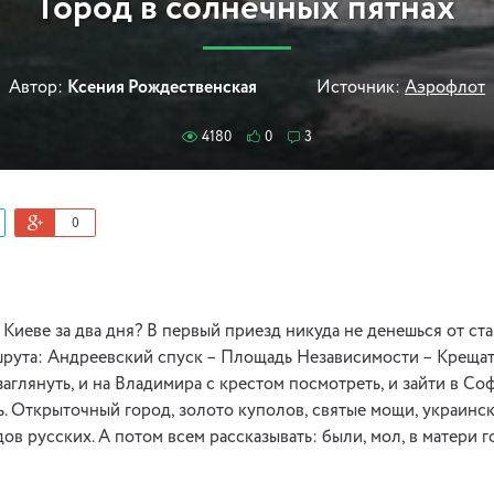
Город в солнечных пятнах
Автор:
Ксения Рождественская
Источник:
Аэрофлот
4180
0
3
0
 Киеве за два дня? В первый приезд никуда не денешься от ст
рута: Андреевский спуск – Площадь Независимости – Крещат
аглянуть, и на Владимира с крестом посмотреть, и зайти в Со
ь. Открыточный город, золото куполов, святые мощи, украинс
дов русских. А потом всем рассказывать: были, мол, в матери 