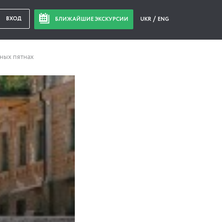
ВХОД
БЛИЖАЙШИЕ ЭКСКУРСИИ
UKR
ENG
чных пятнах