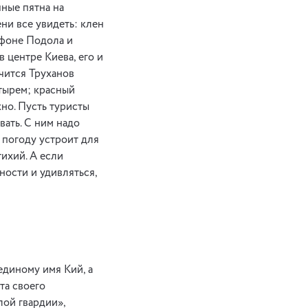
чные пятна на
ени все увидеть: клен
 фоне Подола и
 центре Киева, его и
нчится Труханов
тырем; красный
но. Пусть туристы
вать. С ним надо
– погоду устроит для
тихий. А если
ности и удивляться,
единому имя Кий, а
та своего
лой гвардии»,