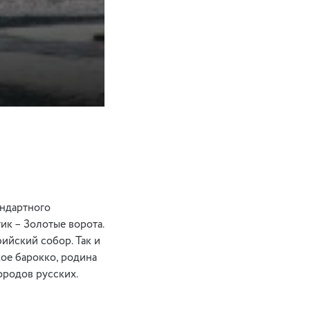
андартного
ик – Золотые ворота.
фийский собор. Так и
кое барокко, родина
городов русских.