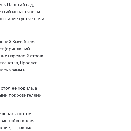
ень Царский сад,
ецкий монастырь на
но-синие густые ночи
дашний Киев было
лег (принявший
дание нарекло Хитрою,
тианства, Ярослав
лись храмы и
стол не ходила, а
ными покровителями
ещерах, а потом
рванныйво время
жние, – главные