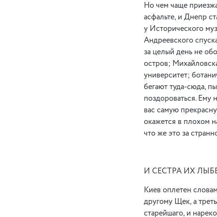
Но чем чаще приезжа
асфальте, и Днепр ст
у Исторического муз
Андреевского спуска
за целый день не обо
остров; Михайловск
университет; ботани
бегают туда-сюда, пы
поздороваться. Ему н
вас самую прекрасну
окажется в плохом н
что же это за странн
И СЕСТРА ИХ ЛЫБ
Киев оплетен словам
другому Щек, а трет
старейшаго, и нарек