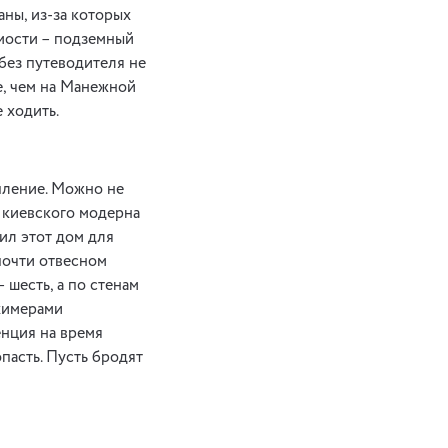
аны, из-за которых
имости – подземный
 без путеводителя не
е, чем на Манежной
 ходить.
пление. Можно не
в киевского модерна
ил этот дом для
 почти отвесном
 шесть, а по стенам
 химерами
енция на время
пасть. Пусть бродят