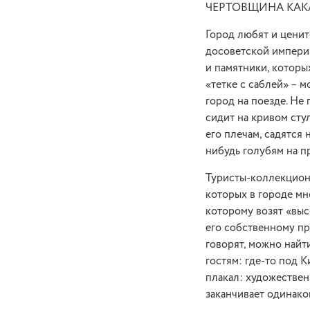
ЧЕРТОВЩИНА КАК
Город любят и ценит
досоветской империи
и памятники, которых
«тетке с саблей» – 
город на поезде. Не 
сидит на кривом сту
его плечам, садятся 
нибудь голубям на п
Туристы-коллекционе
которых в городе мн
которому возят «выс
его собственному пр
говорят, можно найт
гостям: где-то под 
плакал: художествен
заканчивает одинаков