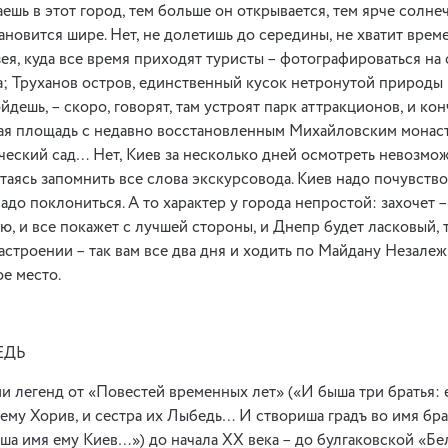
ешь в этот город, тем больше он открывается, тем ярче солне
ановится шире. Нет, не долетишь до середины, не хватит врем
ея, куда все время приходят туристы – фотографироваться на
; Труханов остров, единственный кусок нетронутой природы в
йдешь, – скоро, говорят, там устроят парк аттракционов, и ко
ая площадь с недавно восстановленным Михайловским монас
ческий сад… Нет, Киев за несколько дней осмотреть невозмож
таясь запомнить все слова экскурсовода. Киев надо почувство
адо поклониться. А то характер у города непростой: захочет 
ю, и все покажет с лучшей стороны, и Днепр будет ласковый, 
астроении – так вам все два дня и ходить по Майдану Незалеж
ое место.
ЕДЬ
и легенд от «Повестей временных лет» («И быша три братья: 
ьему Хорив, и сестра их Лыбедь… И створиша градъ во имя бра
оша имя ему Киев…») до начала ХХ века – до булгаковской «Бе