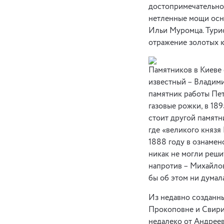
достопримечательно
нетленные мощи осн
Ильи Муромца. Турис
отражение золотых 
Памятников в Киеве 
известный – Владими
памятник работы Пет
газовые рожки, в 18
стоит другой памят
где «великого князя
1888 году в ознамено
никак не могли реши
напротив – Михайлов
бы об этом ни думал
Из недавно созданн
Прокоповне и Свирид
недалеко от Андрее