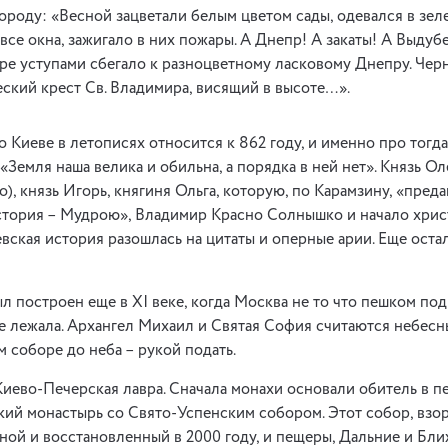
ороду: «Весной зацветали белым цветом сады, одевался в зел
все окна, зажигало в них пожары. А Днепр! А закаты! А Выдуб
ре уступами сбегало к разноцветному ласковому Днепру. Чер
еский крест Св. Владимира, висящий в высоте…».
 Киеве в летописях относится к 862 году, и именно про тог
«Земля наша велика и обильна, а порядка в ней нет». Князь О
о), князь Игорь, княгиня Ольга, которую, по Карамзину, «пре
стория – Мудрою», Владимир Красно Солнышко и начало хрис
вская история разошлась на цитаты и оперные арии. Еще оста
 построен еще в XI веке, когда Москва не то что пешком под 
не лежала. Архангел Михаил и Святая София считаются небес
м соборе до неба – рукой подать.
Киево-Печерская лавра. Сначала монахи основали обитель в п
кий монастырь со Свято-Успенским собором. Этот собор, взо
ой и восстановленный в 2000 году, и пещеры, Дальние и Бли