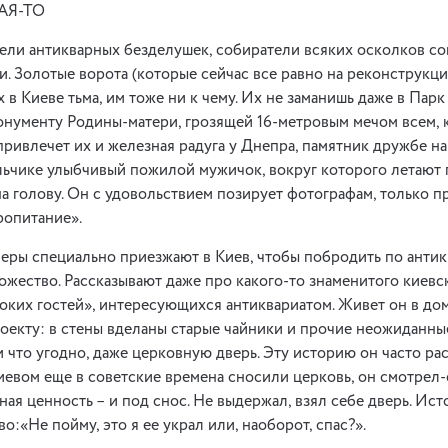
АЯ-ТО
ели антикварных безделушек, собиратели всяких осколков со
. Золотые ворота (которые сейчас все равно на реконструкци
 в Киеве тьма, им тоже ни к чему. Их не заманишь даже в Пар
монументу Родины-матери, грозящей 16-метровым мечом всем, 
привлечет их и железная радуга у Днепра, памятник дружбе на
льчике улыбчивый пожилой мужичок, вокруг которого летают 
на голову. Он с удовольствием позирует фотографам, только пр
ропитание».
ры специально приезжают в Киев, чтобы побродить по антик
ожество. Рассказывают даже про какого-то знаменитого киевск
оких гостей», интересующихся антиквариатом. Живет он в до
оекту: в стены вделаны старые чайники и прочие неожиданные
и что угодно, даже церковную дверь. Эту историю он часто ра
Киевом еще в советские времена сносили церковь, он смотрел-
ная ценность – и под снос. Не выдержал, взял себе дверь. Ист
о:«Не пойму, это я ее украл или, наоборот, спас?».