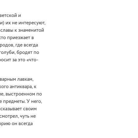
ветской и
и) их не интересуют,
к славы к знаменитой
кто приезжает в
родов, где всегда
голуби, бродят по
осит за это «что-
варным лавкам,
ого антиквара, к
ме, выстроенном по
 предметы. У него,
ссказывает своим
смотрел, чуть не
орию он всегда