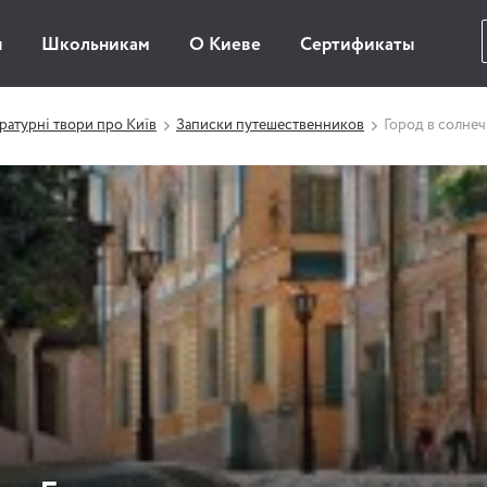
ы
Школьникам
О Киеве
Сертификаты
ратурні твори про Київ
Записки путешественников
Город в солне