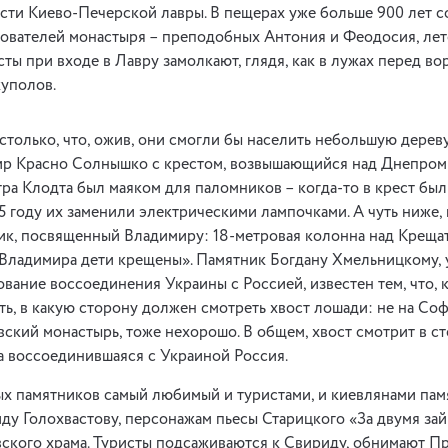
сти Киево-Печерской лавры. В пещерах уже больше 900 лет 
ователей монастыря – преподобных Антония и Феодосия, лет
ты при входе в Лавру замолкают, глядя, как в лужах перед в
куполов.
столько, что, ожив, они смогли бы населить небольшую дерев
р Красно Солнышко с крестом, возвышающийся над Днепром с
ра Клодта был маяком для паломников – когда-то в крест бы
95 году их заменили электрическими лампочками. А чуть ниже,
ник, посвященный Владимиру: 18-метровая колонна над Креща
 Владимира дети крещены». Памятник Богдану Хмельницкому,
вание воссоединения Украины с Россией, известен тем, что, к
ть, в какую сторону должен смотреть хвост лошади: не на Со
ский монастырь, тоже нехорошо. В общем, хвост смотрит в с
а воссоединившаяся с Украиной Россия.
ых памятников самый любимый и туристами, и киевлянами па
у Голохвастову, персонажам пьесы Старицкого «За двумя зай
вского храма. Туристы подсаживаются к Свириду, обнимают П