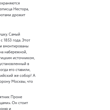
сохраняются
описца Нестора,
оротами дрожит
ушку. Самый
 1853 года. Этот
ли вмонтированы
 на набережной,
тицким источником,
 установленный в
огда его ставили,
фийский же собор! А
торону Москвы, что
мятник Проне
цами». Он стоит
роню и