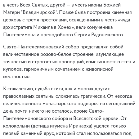
в честь Всех Святых, другой — в честь иконы Божией
Матери “Владимирской”. Позже была построена каменная
церковь с тремя престолами, освященными в честь «чуда
архистратига Михаила в Хонех», великомученика
Пантелеимона и преподобного Сергия Радонежского.
Свято-Пантелеимоновский собор представлял собой
величественное розово-белое строение, изумляющее
точностью и строгостью пропорций, изысканностью стен и
куполов, гармоничным сочетанием с живописной
местностью.
К сожалению, судьба скита, как и многих других
православных святынь, сложилась трагически. От некогда
величественного монастырского подворья на сегодняшний
день почти ничего не осталось, кроме Свято-
Пантелеимоновского собора и Всесвятской церкви. От
колокольни (детища игумена Иринарха) уцелел только
первый каменный ярус, который стал использоваться под