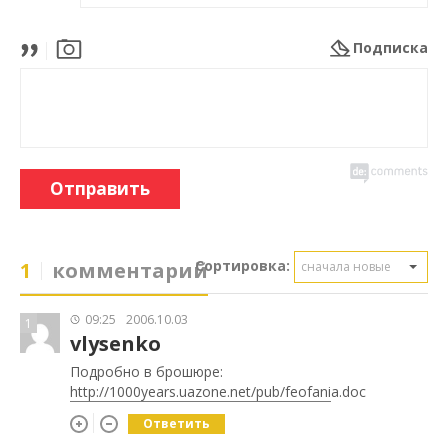
Подписка
Отправить
Сортировка:
1
комментарий
сначала новые
09:25
2006.10.03
1
vlysenko
Подробно в брошюре:
http://1000years.uazone.net/pub/feofani
a.doc
Ответить