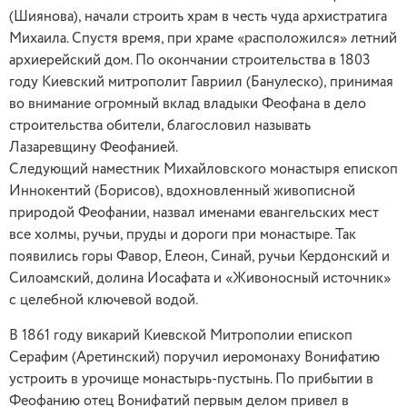
(Шиянова), начали строить храм в честь чуда архистратига
Михаила. Спустя время, при храме «расположился» летний
архиерейский дом. По окончании строительства в 1803
году Киевский митрополит Гавриил (Банулеско), принимая
во внимание огромный вклад владыки Феофана в дело
строительства обители, благословил называть
Лазаревщину Феофанией.
Следующий наместник Михайловского монастыря епископ
Иннокентий (Борисов), вдохновленный живописной
природой Феофании, назвал именами евангельских мест
все холмы, ручьи, пруды и дороги при монастыре. Так
появились горы Фавор, Елеон, Синай, ручьи Кердонский и
Силоамский, долина Иосафата и «Живоносный источник»
с целебной ключевой водой.
В 1861 году викарий Киевской Митрополии епископ
Серафим (Аретинский) поручил иеромонаху Вонифатию
устроить в урочище монастырь-пустынь. По прибытии в
Феофанию отец Вонифатий первым делом привел в