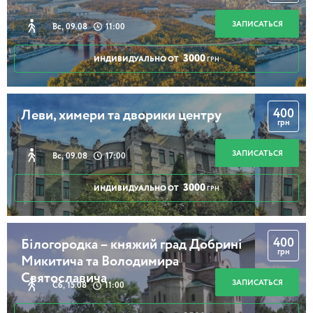
ЗАПИСАТЬСЯ
Вс, 09.08
11:00
3000
ИНДИВИДУАЛЬНО ОТ
ГРН
400
Леви, химери та дворики центру
грн
ЗАПИСАТЬСЯ
Вс, 09.08
17:00
3000
ИНДИВИДУАЛЬНО ОТ
ГРН
400
Білогородка – княжий град Добрині
грн
Микитича та Володимира
Святославича
ЗАПИСАТЬСЯ
Сб, 15.08
11:00