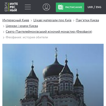
UKR
ENG
РАСПИСАНИЕ
Интересный Киев
Цікаві матеріали про Київ
Пам'ятки Києва
Церкви і храми Києва
Свято-Пантелеймонівський жіночий монастир (Феофанія)
Феофания: история обители