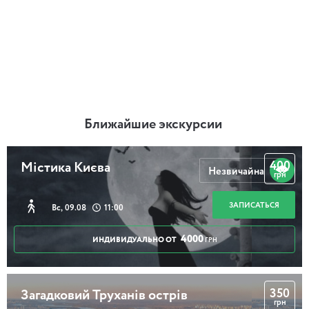
Ближайшие экскурсии
400
Містика Києва
Незвичайна
грн
ЗАПИСАТЬСЯ
Вс, 09.08
11:00
4000
ИНДИВИДУАЛЬНО ОТ
ГРН
350
Загадковий Труханів острів
грн