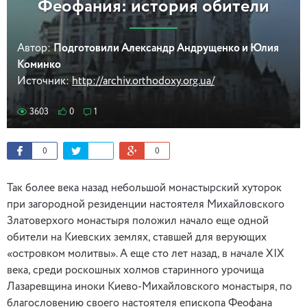
Феофания: история обители
Автор:
Подготовили Александр Андрущенко и Юлия
Коминко
Источник:
http://archiv.orthodoxy.org.ua/
3603
0
1
0
0
Так более века назад небольшой монастырский хуторок
при загородной резиденции настоятеля Михайловского
Златоверхого монастыря положил начало еще одной
обители на Киевских землях, ставшей для верующих
«островком молитвы». А еще сто лет назад, в начале ХІХ
века, среди роскошных холмов старинного урочища
Лазаревщина иноки Киево-Михайловского монастыря, по
благословению своего настоятеля епископа Феофана