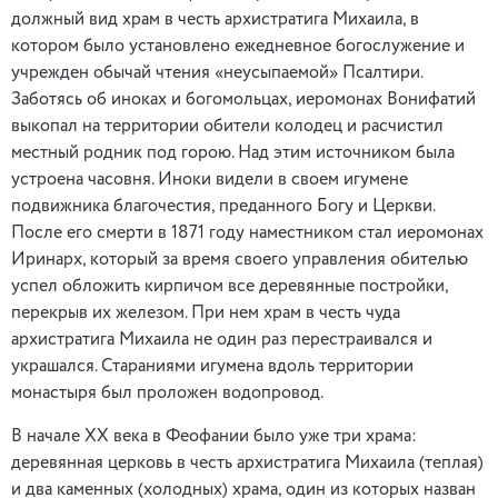
должный вид храм в честь архистратига Михаила, в
котором было установлено ежедневное богослужение и
учрежден обычай чтения «неусыпаемой» Псалтири.
Заботясь об иноках и богомольцах, иеромонах Вонифатий
выкопал на территории обители колодец и расчистил
местный родник под горою. Над этим источником была
устроена часовня. Иноки видели в своем игумене
подвижника благочестия, преданного Богу и Церкви.
После его смерти в 1871 году наместником стал иеромонах
Иринарх, который за время своего управления обителью
успел обложить кирпичом все деревянные постройки,
перекрыв их железом. При нем храм в честь чуда
архистратига Михаила не один раз перестраивался и
украшался. Стараниями игумена вдоль территории
монастыря был проложен водопровод.
В начале ХХ века в Феофании было уже три храма:
деревянная церковь в честь архистратига Михаила (теплая)
и два каменных (холодных) храма, один из которых назван