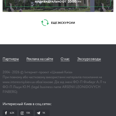
3500
ИНДИВИДУАЛЬНО ОТ
ГРН
ЕЩЕ ЭКСКУРСИИ
Партнеры
Реклама на сайте
О нас
Экскурсоводы
2004 -
2026
© Інтернет-проект «Цікавий Київ»
При повному або частковому використанні матеріалів посилання на
www.interesniy.kiev.ua обов'язкове. Діє від імені ФО-П Фінберг А.Л та
ФО-П Ліщук Ю.М. (legal business name ARSENII LEONIDOVYCH
FINBERG)
Интересный Киев в соц.сетях:
62K
15K
1К