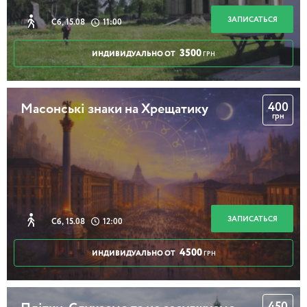
ЗАПИСАТЬСЯ
Сб, 15.08
11:00
1 час 30 минут
3500
ИНДИВИДУАЛЬНО ОТ
ГРН
Містичний трикутник Києва
400
Масонські знаки на Хрещатику
грн
2 часа 30 минут
Таємниці українського театру. Тепла
ЗАПИСАТЬСЯ
Сб, 15.08
12:00
екскурсія
4500
ИНДИВИДУАЛЬНО ОТ
ГРН
2 часа 30 минут
450