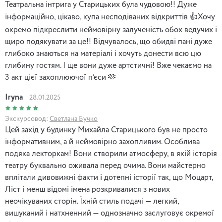
Театральна інтрига у Старицьких була чудовою!! Дуже
інформаційно, цікаво, купа несподіваних відкриттів 👍Хочу
окремо підкреслити неймовірну залученість обох ведучих і
щиро подякувати за це!! Відчувалось, що обидві пані дуже
глибоко знаються на матеріалі і хочуть донести всю цю
глибину гостям. І ще вони дуже артстичні! Вже чекаємо на
3 акт цієї захоплюючої п’єси 🫶
Iryna
28.01.2025
Экскурсовод:
Светлана Бучко
Цей захід у будинку Михайла Старицького був не просто
інформативним, а й неймовірно захопливим. Особлива
подяка лекторкам! Вони створили атмосферу, в якій історія
театру буквально оживала перед очима. Вони майстерно
вплітали дивовижні факти і дотепні історії так, що Моцарт,
Ліст і менш відомі імена розкривалися з нових
неочікуваних сторін. Їхній стиль подачі — легкий,
вишуканий і натхненний — однозначно заслуговує окремої