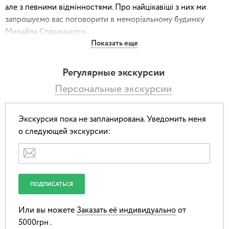
але з певними відмінностями. Про найцікавіші з них ми
запрошуємо вас поговорити в меморіальному будинку
Михайла Старицького.
Показать еще
Друга дія циклу «Досьє українського театру» розгорне
завісу над тим:
Регулярные экскурсии
✔️як Амадей Моцарт зауважив, що «У сусіда хата біла», та
Персональные экскурсии
став капельмейстером львівської опери;
✔️коли Ференц Ліст поливав водою вулиці Львова перед
Экскурсия пока не запланирована.
Уведомить меня
концертом в театрі ім. Заньковецької;
о следующей экскурсии:
✔️коли перший чоловік бабусі Андрея Шептицького будує
театр, а другий — пише для нього репертуар;
✔️як оперета стала оперою і до чого тут дитячий садок;
✔️що було «украдено» в 1893 році у Львові, а в 1904 в
Києві;
Или вы можете
Заказать её индивидуально
от
Також ми дізнаємося про «хмарочос», якого лякалися
5000грн .
кияни, про Васю-фотографа, тьотю Дозю та сенбернара