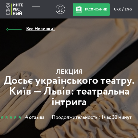
UKR
ENG
РАСПИСАНИЕ
Все Новинки!
ЛЕКЦИЯ
Досьє українського театру.
Київ — Львів: театральна
інтрига
4 отзыва
Продолжительность :
1 час 30 минут