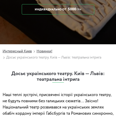
5000
ИНДИВИДУАЛЬНО
ОТ
ГРН
Интересный Киев
Новинки!
Досьє українського театру. Київ — Львів: театральна інтрига
Досьє українського театру. Київ — Львів:
театральна інтрига
Наші теплі зустрічі, присвячені історії українського театру,
не будуть повними без галицьких сюжетів… Звісно!
Національний театр розвивався на українських землях
обабіч кордону імперії Габсбургів та Романових синхронно,