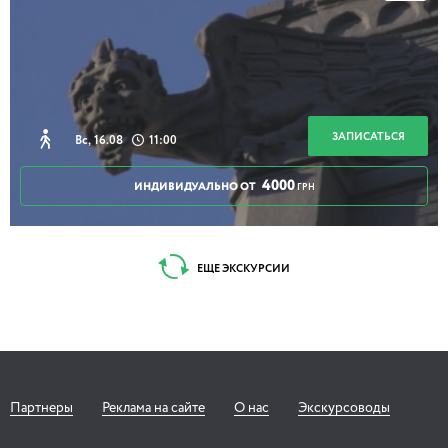
Таємні дворики Кудрявця
ЗАПИСАТЬСЯ
Вс, 16.08
11:00
2 часа 30 минут
4000
ИНДИВИДУАЛЬНО ОТ
ГРН
Онлайн-прогулка Пасха по-киевски
ЕЩЕ ЭКСКУРСИИ
1 час
Партнеры
Реклама на сайте
О нас
Экскурсоводы
Романтические истории. От Воздвиженки
до Андреевой горы