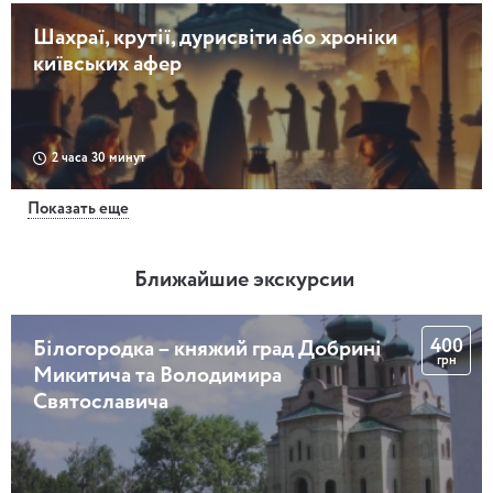
Шахраї, крутії, дурисвіти або хроніки
київських афер
2 часа 30 минут
Показать еще
Досьє українського театру. Нова доба. Лесь
Курбас: між світлом та тінню
Ближайшие экскурсии
400
Білогородка – княжий град Добрині
1 час 30 минут
грн
Микитича та Володимира
Святославича
Посиденьки у Старицьких. Досьє
українського театру