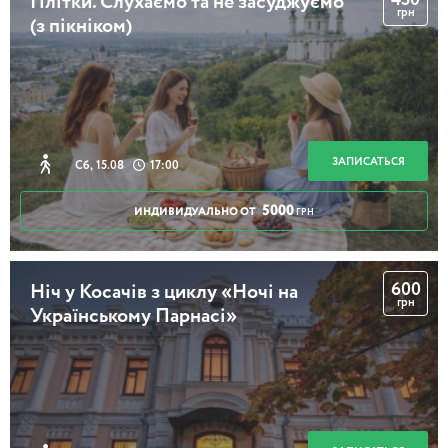
Плітки. Слухаємо та не засуджуємо
грн
(з пікніком)
Оболонь. Загадки і історії
2 часа 30 минут
ЗАПИСАТЬСЯ
Сб, 15.08
17:00
5000
ИНДИВИДУАЛЬНО ОТ
ГРН
Інший Поділ від Світлани Бучко - під келих
вина!
600
Ніч у Косачів з циклу «Ночі на
грн
Українському Парнасі»
2 часа
Мандрівка у світ порцеляни! (з чаюванням)