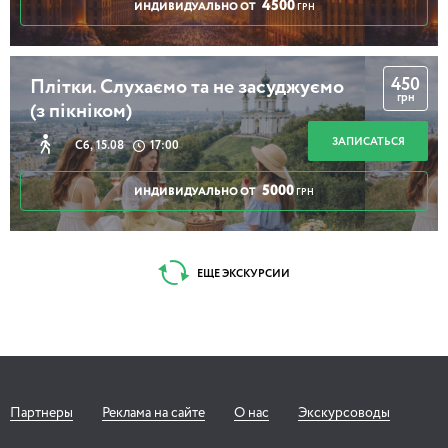
4500
ИНДИВИДУАЛЬНО ОТ
ГРН
450
Плітки. Слухаємо та не засуджуємо
грн
(з пікніком)
ЗАПИСАТЬСЯ
Сб, 15.08
17:00
5000
ИНДИВИДУАЛЬНО ОТ
ГРН
ЕЩЕ ЭКСКУРСИИ
Партнеры
Реклама на сайте
О нас
Экскурсоводы