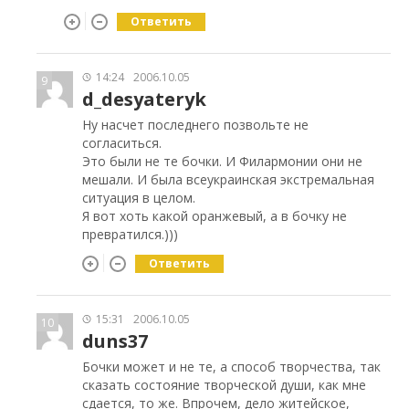
Ответить
14:24
2006.10.05
9
d_desyateryk
Ну насчет последнего позвольте не
согласиться.
Это были не те бочки. И Филармонии они не
мешали. И была всеукраинская экстремальная
ситуация в целом.
Я вот хоть какой оранжевый, а в бочку не
превратился.)))
Ответить
15:31
2006.10.05
10
duns37
Бочки может и не те, а способ творчества, так
сказать состояние творческой души, как мне
сдается, то же. Впрочем, дело житейское,