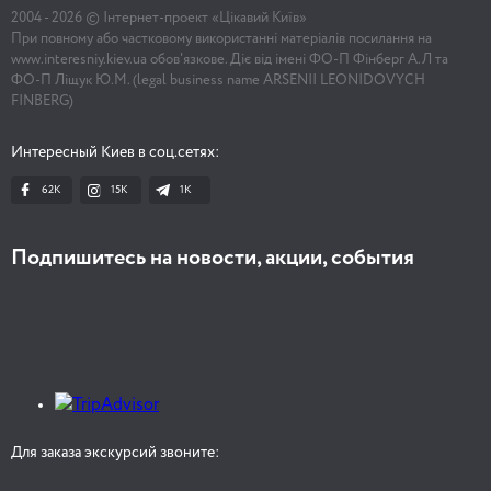
2004 -
2026
© Інтернет-проект «Цікавий Київ»
При повному або частковому використанні матеріалів посилання на
www.interesniy.kiev.ua обов'язкове. Діє від імені ФО-П Фінберг А.Л та
ФО-П Ліщук Ю.М. (legal business name ARSENII LEONIDOVYCH
FINBERG)
Интересный Киев в соц.сетях:
62K
15K
1К
Подпишитесь на новости, акции, события
Для заказа экскурсий звоните: