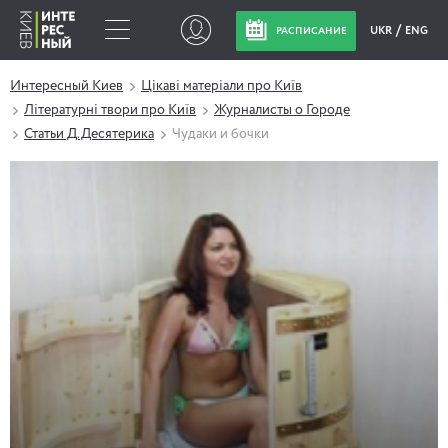
UKR
ENG
РАСПИСАНИЕ
Интересный Киев
Цікаві матеріали про Київ
Літературні твори про Київ
Журналисты о Городе
Статьи Д.Десятерика
Чудаки и бочки