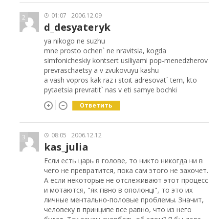
01:07
2006.12.09
2
d_desyateryk
ya nikogo ne suzhu
mne prosto ochen` ne nravitsia, kogda
simfonicheskiy kontsert usiliyami pop-menedzherov
prevraschaetsy a v zvukovuyu kashu
a vash vopros kak raz i stoit adresovat` tem, kto
pytaetsia prevratit` nas v eti samye bochki
Ответить
08:05
2006.12.12
3
kas_julia
Если есть царь в голове, то никто никогда ни в
чего не превратится, пока сам этого не захочет.
А если некоторые не отслеживают этот процесс
и мотаются, "як гівно в ополонці", то это их
личные ментально-половые проблемы. Значит,
человеку в принципе все равно, что из него