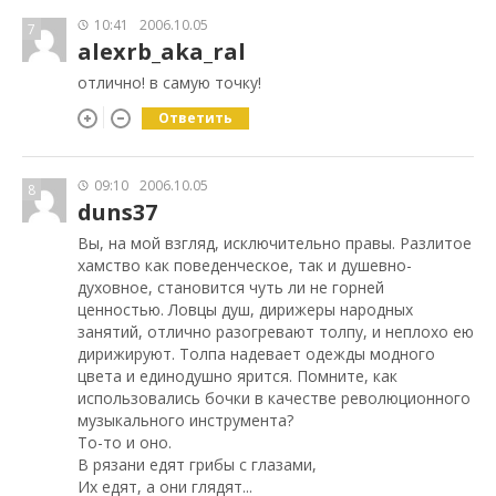
10:41
2006.10.05
7
alexrb_aka_ral
отлично! в самую точку!
Ответить
09:10
2006.10.05
8
duns37
Вы, на мой взгляд, исключительно правы. Разлитое
хамство как поведенческое, так и душевно-
духовное, становится чуть ли не горней
ценностью. Ловцы душ, дирижеры народных
занятий, отлично разогревают толпу, и неплохо ею
дирижируют. Толпа надевает одежды модного
цвета и единодушно ярится. Помните, как
использовались бочки в качестве революционного
музыкального инструмента?
То-то и оно.
В рязани едят грибы с глазами,
Их едят, а они глядят...