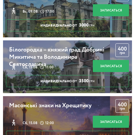
ЗАПИСАТЬСЯ
Вс, 09.08
17:00
3000
ИНДИВИДУАЛЬНО ОТ
ГРН
400
Білогородка – княжий град Добрині
грн
Микитича та Володимира
Святославича
ЗАПИСАТЬСЯ
Сб, 15.08
11:00
3500
ИНДИВИДУАЛЬНО ОТ
ГРН
400
Масонські знаки на Хрещатику
грн
ЗАПИСАТЬСЯ
Сб, 15.08
12:00