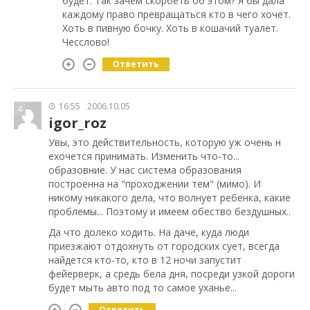
будет. Так зачем скорбеть об этом? Я бы дала
каждому право превращаться кто в чего хочет.
Хоть в пивную бочку. Хоть в кошачий туалет.
Чесслово!
Ответить
16:55
2006.10.05
4
igor_roz
Увы, это действительность, которую уж очень н
ехочется принимать. Изменить что-то...
образовние. У нас система образования
построенна на "проходжении тем" (мимо). И
никому никакого дела, что волнует ребенка, какие
проблемы... Поэтому и имеем обество бездушных..
Да что долеко ходить. На даче, куда люди
приезжают отдохнуть от городских сует, всегда
найдется кто-то, кто в 12 ночи запустит
фейерверк, а средь бела дня, посреди узкой дороги
будет мыть авто под то самое уханье...
Ответить