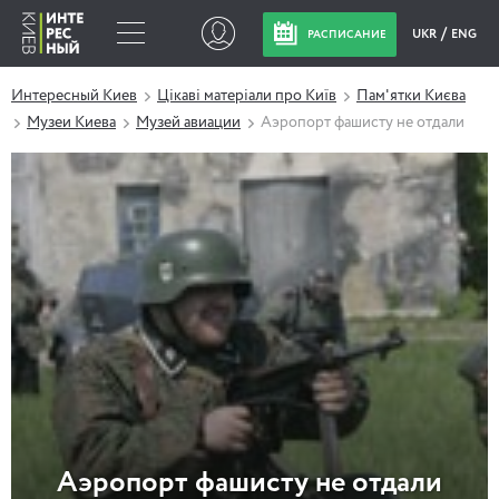
UKR
ENG
РАСПИСАНИЕ
Интересный Киев
Цікаві матеріали про Київ
Пам'ятки Києва
Музеи Киева
Музей авиации
Аэропорт фашисту не отдали
Аэропорт фашисту не отдали