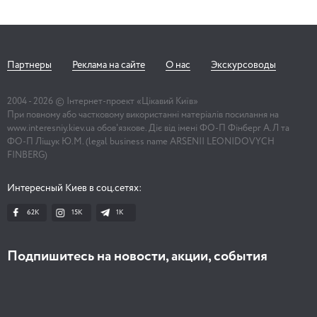
Партнеры
Реклама на сайте
О нас
Экскурсоводы
2004 -
2026
© Інтернет-проект «Цікавий Київ»
При повному або частковому використанні матеріалів посилання на
www.interesniy.kiev.ua обов'язкове. Діє від імені ФО-П Фінберг А.Л та
ФО-П Ліщук Ю.М. (legal business name ARSENII LEONIDOVYCH
FINBERG)
Интересный Киев в соц.сетях:
62K
15K
1К
Подпишитесь на новости, акции, события