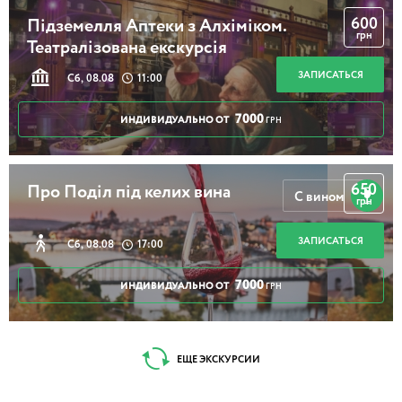
600
Підземелля Аптеки з Алхіміком.
грн
Театралізована екскурсія
ЗАПИСАТЬСЯ
Сб, 08.08
11:00
7000
ИНДИВИДУАЛЬНО ОТ
ГРН
650
Про Поділ під келих вина
С вином
грн
ЗАПИСАТЬСЯ
Сб, 08.08
17:00
7000
ИНДИВИДУАЛЬНО ОТ
ГРН
ЕЩЕ ЭКСКУРСИИ