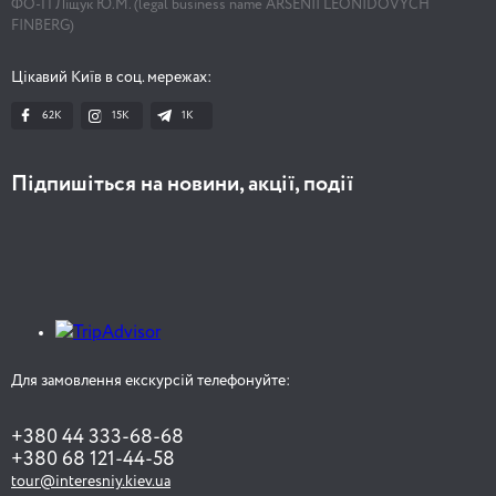
ФО-П Ліщук Ю.М. (legal business name ARSENII LEONIDOVYCH
FINBERG)
Цікавий Київ в соц. мережах:
62K
15K
1К
Підпишіться на новини, акції, події
Для замовлення екскурсій телефонуйте:
+380 44 333-68-68
+380 68 121-44-58
tour@interesniy.kiev.ua