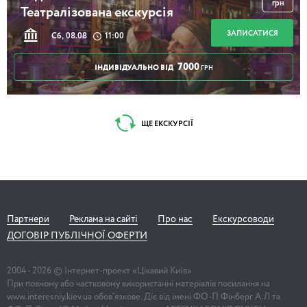
грн
Театралізована екскурсія
ЗАПИСАТИСЯ
Сб, 08.08
11:00
7000
ІНДИВІДУАЛЬНО ВІД
ГРН
ЩЕ ЕКСКУРСІЇ
Партнери
Реклама на сайті
Про нас
Екскурсоводи
ДОГОВІР ПУБЛІЧНОЇ ОФЕРТИ
2004 -
2026
© Інтернет-проект «Цікавий Київ»
При повному або частковому використанні матеріалів посилання на
www.interesniy.kiev.ua обов'язкове. Діє від імені ФО-П Фінберг А.Л та