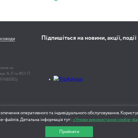
Підпишіться на новини, акції, події
рсоводи
лання на
нберг А.Л та ФО-П
 FINBERG)
зпечення оперативного та індивідуального обслуговування. Користу
ie-файлів. Детальна інформація тут:
«Умови використання cookie-фа
Прийняти