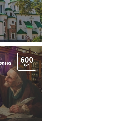
600
вана
грн