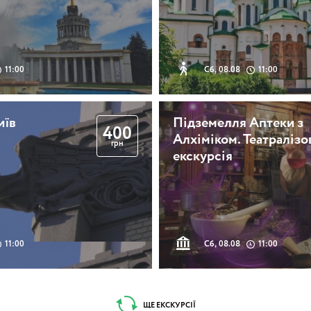
11:00
Сб, 08.08
11:00
иїв
Підземелля Аптеки з
400
Алхіміком. Театралізо
грн
екскурсія
11:00
Сб, 08.08
11:00
ЩЕ ЕКСКУРСІЇ