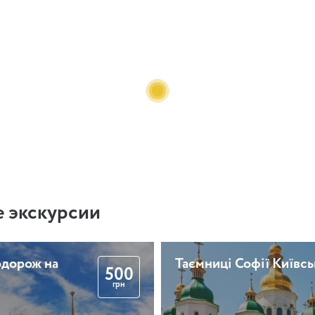
 экскурсии
одорож на
Таємниці Софії Київсь
500
грн