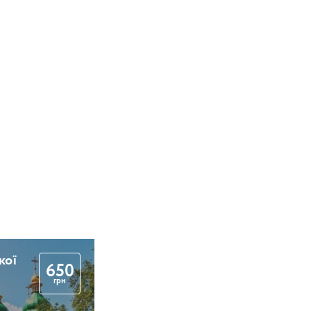
кої
650
грн