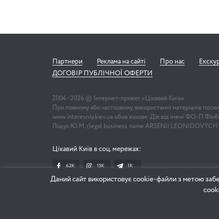
Партнери
Реклама на сайті
Про нас
Екску
ДОГОВІР ПУБЛІЧНОЇ ОФЕРТИ
2004 -
2026
© Інтернет-проект «Цікавий Київ»
При повному або частковому використанні матеріалів поси
www.interesniy.kiev.ua обов'язкове. Діє від імені ФО-П Фі
Ліщук Ю.М. (legal business name ARSENII LEONIDOVYCH
Цікавий Київ в соц. мережах:
62K
15K
1К
Даний сайт використовує cookie-файли з метою забе
cook