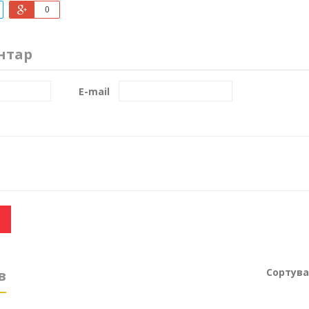
0
нтар
E-mail
Сортува
в