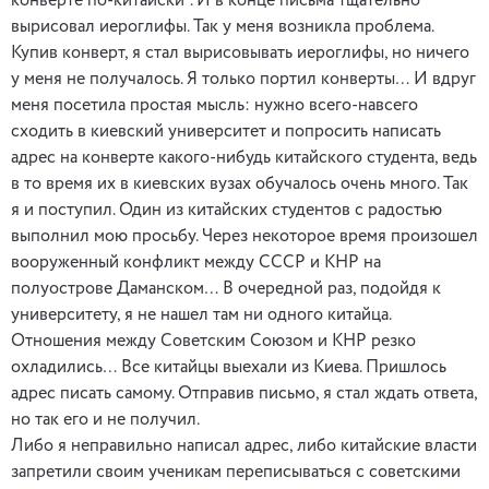
конверте по-китайски”. И в конце письма тщательно
вырисовал иероглифы. Так у меня возникла проблема.
Купив конверт, я стал вырисовывать иероглифы, но ничего
у меня не получалось. Я только портил конверты… И вдруг
меня посетила простая мысль: нужно всего-навсего
сходить в киевский университет и попросить написать
адрес на конверте какого-нибудь китайского студента, ведь
в то время их в киевских вузах обучалось очень много. Так
я и поступил. Один из китайских студентов с радостью
выполнил мою просьбу. Через некоторое время произошел
вооруженный конфликт между СССР и КНР на
полуострове Даманском… В очередной раз, подойдя к
университету, я не нашел там ни одного китайца.
Отношения между Советским Союзом и КНР резко
охладились… Все китайцы выехали из Киева. Пришлось
адрес писать самому. Отправив письмо, я стал ждать ответа,
но так его и не получил.
Либо я неправильно написал адрес, либо китайские власти
запретили своим ученикам переписываться с советскими