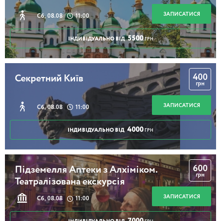
ЗАПИСАТИСЯ
Сб, 08.08
11:00
5500
ІНДИВІДУАЛЬНО ВІД
ГРН
400
Секретний Київ
грн
ЗАПИСАТИСЯ
Сб, 08.08
11:00
4000
ІНДИВІДУАЛЬНО ВІД
ГРН
600
Підземелля Аптеки з Алхіміком.
грн
Театралізована екскурсія
ЗАПИСАТИСЯ
Сб, 08.08
11:00