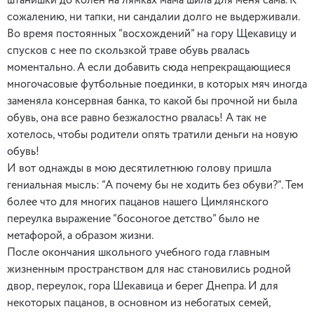
штанишки до колен на лямках мама шила для меня сама. К
сожалению, ни тапки, ни сандалии долго не выдерживали.
Во время постоянных “восхождений” на гору Щекавицу и
спусков с нее по скользкой траве обувь рвалась
моментально. А если добавить сюда непрекращающиеся
многочасовые футбольные поединки, в которых мяч иногда
заменяла консервная банка, то какой бы прочной ни была
обувь, она все равно безжалостно рвалась! А так не
хотелось, чтобы родители опять тратили деньги на новую
обувь!
И вот однажды в мою десятилетнюю голову пришла
гениальная мысль: “А почему бы не ходить без обуви?”. Тем
более что для многих пацанов нашего Цимлянского
переулка выражение “босоногое детство” было не
метафорой, а образом жизни.
После окончания школьного учебного года главным
жизненным пространством для нас становились родной
двор, переулок, гора Шекавица и берег Днепра. И для
некоторых пацанов, в основном из небогатых семей,