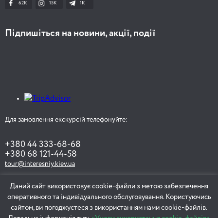
62K
15K
1К
Підпишіться на новини, акції, події
Для замовлення екскурсій телефонуйте:
+380 44 333-68-68
+380 68 121-44-58
tour@interesniy.kiev.ua
Даний сайт використовує cookie-файли з метою забезпечення
оперативного та індивідуального обслуговування. Користуючись
ЗАМОВИТИ ЕКСКУРСІЮ
сайтом, ви погоджуєтеся з використанням нами cookie-файлів.