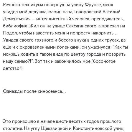
Речного техникума повернул на улицу Фрунзе, меня
увидел мой дедушка, мамин папа, Говоровский Василий
Дементьевич — интеллигентный человек, преподаватель,
библиофил. Жил он на улице Саксаганского, а приехал на
Подол, чтобы навестить меня и попросту накормить…
Увидев своего грязного и босого внука в одних трусах, да
еще и с окровавленными коленками, он ужаснулся: “Как ты
можешь ходить в таком виде по центру города и позорить
нашу семью?!”. Вот так и закончилось мое “босоногое
детство”!
Однажды после киносеанса…
Это произошло в начале шестидесятых годов прошлого
столетия. На углу Щекавицкой и Константиновской улиц