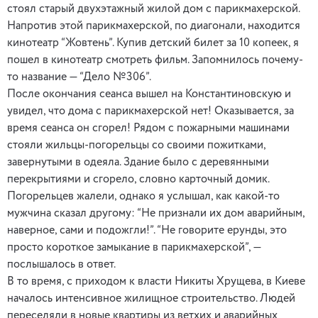
стоял старый двухэтажный жилой дом с парикмахерской.
Напротив этой парикмахерской, по диагонали, находится
кинотеатр “Жовтень”. Купив детский билет за 10 копеек, я
пошел в кинотеатр смотреть фильм. Запомнилось почему-
то название — “Дело №306”.
После окончания сеанса вышел на Константиновскую и
увидел, что дома с парикмахерской нет! Оказывается, за
время сеанса он сгорел! Рядом с пожарными машинами
стояли жильцы-погорельцы со своими пожитками,
завернутыми в одеяла. Здание было с деревянными
перекрытиями и сгорело, словно карточный домик.
Погорельцев жалели, однако я услышал, как какой-то
мужчина сказал другому: “Не признали их дом аварийным,
наверное, сами и подожгли!”. “Не говорите ерунды, это
просто короткое замыкание в парикмахерской”, —
послышалось в ответ.
В то время, с приходом к власти Никиты Хрущева, в Киеве
началось интенсивное жилищное строительство. Людей
переселяли в новые квартиры из ветхих и аварийных