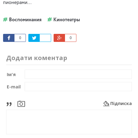
пионерами…
Воспоминания
Кинотеатры
0
0
Додати коментар
Ім'я
E-mail
Підписка