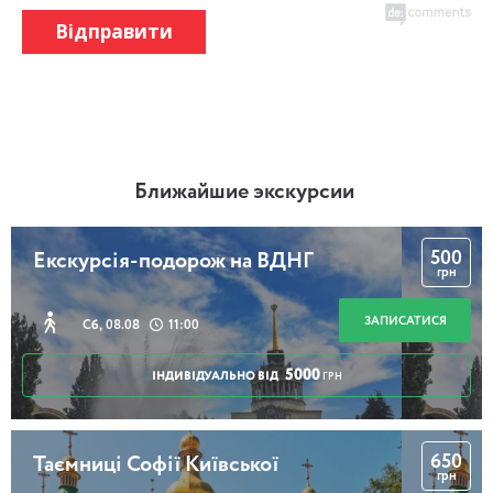
Відправити
Ближайшие экскурсии
500
Екскурсія-подорож на ВДНГ
грн
ЗАПИСАТИСЯ
Сб, 08.08
11:00
5000
ІНДИВІДУАЛЬНО ВІД
ГРН
650
Таємниці Софії Київської
грн