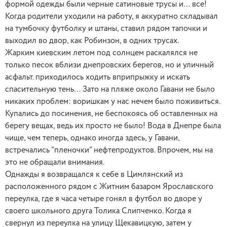
формой одежды были черные сатиновые трусы и… все!
Когда родители уходили на работу, я аккуратно складывал
на тумбочку футболку и штаны, ставил рядом тапочки и
выходил во двор, как Робинзон, в одних трусах.
Жарким киевским летом под солнцем раскалялся не
только песок вблизи днепровских берегов, но и уличный
асфальт. приходилось ходить вприпрыжку и искать
спасительную тень… Зато на пляже около Гавани не было
никаких проблем: воришкам у нас нечем было поживиться.
Купались до посинения, не беспокоясь об оставленных на
берегу вещах, ведь их просто не было! Вода в Днепре была
чище, чем теперь, однако иногда здесь, у Гавани,
встречались “пленочки” нефтепродуктов. Впрочем, мы на
это не обращали внимания.
Однажды я возвращался к себе в Цимлянский из
расположенного рядом с Житним базаром Ярославского
переулка, где я часа четыре гонял в футбол во дворе у
своего школьного друга Толика Слипченко. Когда я
свернул из переулка на улицу Щекавицкую, затем у