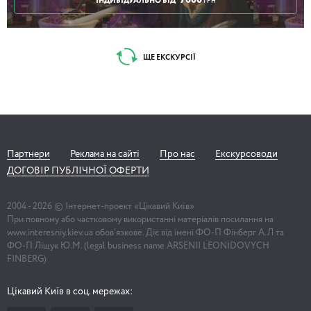
7000
ІНДИВІДУАЛЬНО ВІД
ГРН
ЩЕ ЕКСКУРСІЇ
Партнери
Реклама на сайті
Про нас
Екскурсоводи
ДОГОВІР ПУБЛІЧНОЇ ОФЕРТИ
2004 -
2026
© Інтернет-проект «Цікавий Київ»
При повному або частковому використанні матеріалів посилання на
www.interesniy.kiev.ua обов'язкове. Діє від імені ФО-П Фінберг А.Л та
ФО-П Ліщук Ю.М. (legal business name ARSENII LEONIDOVYCH
FINBERG)
Цікавий Київ в соц. мережах: