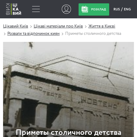
RUS
ENG
РОЗКЛАД
Цікавий Київ
Цікаві матеріали про Київ
Життя в Києві
Розваги та відпочинок киян
Приметы столичного детства
Приметы столичного детства