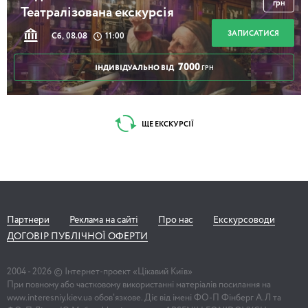
грн
Театралізована екскурсія
ЗАПИСАТИСЯ
Сб, 08.08
11:00
7000
ІНДИВІДУАЛЬНО ВІД
ГРН
ЩЕ ЕКСКУРСІЇ
Партнери
Реклама на сайті
Про нас
Екскурсоводи
ДОГОВІР ПУБЛІЧНОЇ ОФЕРТИ
2004 -
2026
© Інтернет-проект «Цікавий Київ»
При повному або частковому використанні матеріалів посилання на
www.interesniy.kiev.ua обов'язкове. Діє від імені ФО-П Фінберг А.Л та