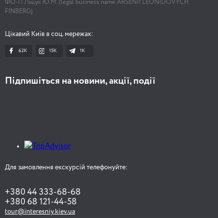
ФО-П Ліщук Ю.М. (legal business name ARSENII LEONIDOVYCH
FINBERG)
Цікавий Київ в соц. мережах:
62K
15K
1К
Підпишіться на новини, акції, події
Для замовлення екскурсій телефонуйте:
+380 44 333-68-68
+380 68 121-44-58
tour@interesniy.kiev.ua