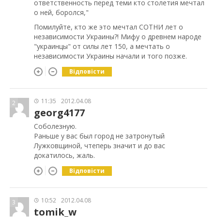
ответственность перед теми кто столетия мечтал
о ней, боролся,"
Помилуйте, кто же это мечтал СОТНИ лет о
независимости Украины?! Мифу о древнем народе
"украинцы" от силы лет 150, а мечтать о
независимости Украины начали и того позже.
Відповісти
11:35
2012.04.08
2
georg4177
Соболезную.
Раньше у вас был город не затронутый
Лужковщиной, чтеперь значит и до вас
докатилось, жаль.
Відповісти
10:52
2012.04.08
3
tomik_w