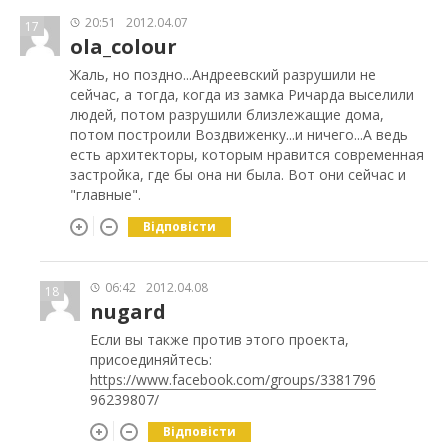
20:51
2012.04.07
17
ola_colour
Жаль, но поздно...Андреевский разрушили не
сейчас, а тогда, когда из замка Ричарда выселили
людей, потом разрушили близлежащие дома,
потом построили Воздвиженку...и ничего...А ведь
есть архитекторы, которым нравится современная
застройка, где бы она ни была. Вот они сейчас и
"главные".
Відповісти
06:42
2012.04.08
18
nugard
Если вы также против этого проекта,
присоединяйтесь:
https://www.facebook.com/groups/3381796
96239807/
Відповісти