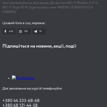
www.interesniy.kiev.ua обов'язкове. Діє від імені ФО-П Фінберг А.Л та
ФО-П Ліщук Ю.М. (legal business name ARSENII LEONIDOVYCH
FINBERG)
Цікавий Київ в соц. мережах:
62K
15K
1К
Підпишіться на новини, акції, події
Для замовлення екскурсій телефонуйте:
+380 44 333-68-68
+380 68 121-44-58