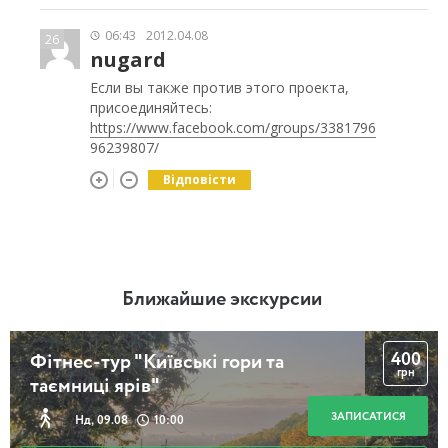
06:43
2012.04.08
26
nugard
Если вы также против этого проекта,
присоединяйтесь:
https://www.facebook.com/groups/3381796
96239807/
Відповісти
Ближайшие экскурсии
400
Фітнес-тур "Київські гори та
грн
таємниці ярів"
ЗАПИСАТИСЯ
Нд, 09.08
10:00