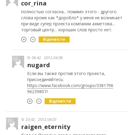
cor_rina
полностью согласна... помимо этого - другого
слова кроме как *доробло* у меня не возникает
при виде супер проекта компании ахметова...
торговый центр... хороших слов просто нет.
Відповісти
06:42
2012.04.08
22
nugard
Если вы также против этого проекта,
присоединяйтесь:
https://www.facebook.com/groups/3381796
96239807/
Відповісти
20:42
2012.04.07
23
raigen_eternity