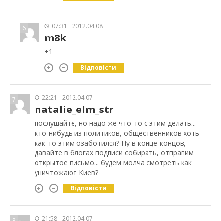
07:31
2012.04.08
6
m8k
+1
Відповісти
22:21
2012.04.07
7
natalie_elm_str
послушайте, но надо же что-то с этим делать...
кто-нибудь из политиков, общественников хоть
как-то этим озаботился? Ну в конце-концов,
давайте в блогах подписи собирать, отправим
открытое письмо... будем молча смотреть как
уничтожают Киев?
Відповісти
21:58
2012.04.07
8