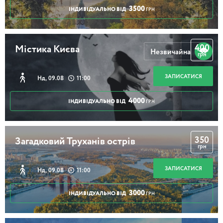
3500
ІНДИВІДУАЛЬНО ВІД
ГРН
400
Містика Києва
Незвичайна
грн
ЗАПИСАТИСЯ
Нд, 09.08
11:00
4000
ІНДИВІДУАЛЬНО ВІД
ГРН
350
Загадковий Труханів острів
грн
ЗАПИСАТИСЯ
Нд, 09.08
11:00
3000
ІНДИВІДУАЛЬНО ВІД
ГРН