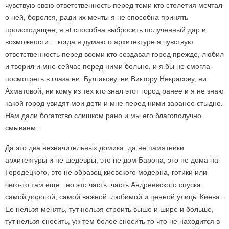
чувствую свою ответственность перед теми кто столетия мечтал
о ней, боролся, ради их мечты я не способна принять
происходящее, я нt способна выбросить полученный дар и
возможности… когда я думаю о архитектуре я чувствую
ответственность перед всеми кто создавал город прежде, любил
и творил и мне сейчас перед ними больно, и я бы не смогла
посмотреть в глаза ни Булгакову, ни Виктору Некрасову, ни
Ахматовой, ни кому из тех кто знал этот город ранее и я не знаю
какой город увидят мои дети и мне перед ними заранее стыдно.
Нам дали богатство слишком рано и мы его благополучно
смываем..
Да это два незначительных домика, да не памятники
архитектуры и не шедевры, это не дом Барона, это не дома на
Городецкого, это не образец киевского модерна, готики или
чего-то там еще.. но это часть, часть Андреевского спуска..
самой дорогой, самой важной, любимой и ценной улицы Киева..
Ее нельзя менять, тут нельзя строить выше и шире и больше,
тут нельзя сносить, уж тем более сносить то что не находится в