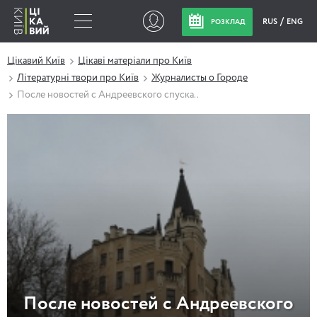
RUS
ENG
РОЗКЛАД
Цікавий Київ
Цікаві матеріали про Київ
Літературні твори про Київ
Журналисты о Городе
После новостей с Андреевского спуска..
После новостей с Андреевского