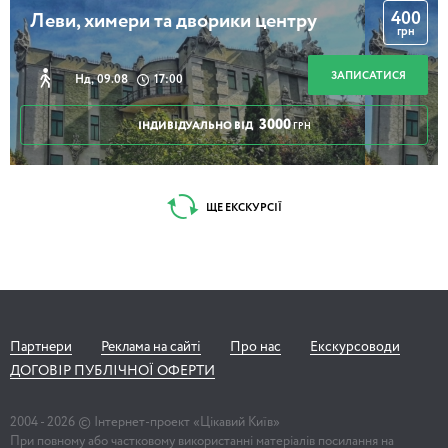
400
Леви, химери та дворики центру
грн
ЗАПИСАТИСЯ
Нд, 09.08
17:00
3000
ІНДИВІДУАЛЬНО ВІД
ГРН
ЩЕ ЕКСКУРСІЇ
Партнери
Реклама на сайті
Про нас
Екскурсоводи
ДОГОВІР ПУБЛІЧНОЇ ОФЕРТИ
2004 -
2026
© Інтернет-проект «Цікавий Київ»
При повному або частковому використанні матеріалів посилання на