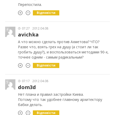
Перепостила.
Відповісти
07:27
2012.04.08
4
avichka
А что можно сделать против Ахметова? ЧТО?
Разве что, взять грех на душу (а стоит ли так
гробить душу?), и воспользоваться методами 90-х,
точнее одним - самым радикальным?
Відповісти
07:17
2012.04.08
5
dom3d
Нет плана и правил застройки Киева.
Потому что так удобнее главному архитектору
бабки делать.
Відповісти