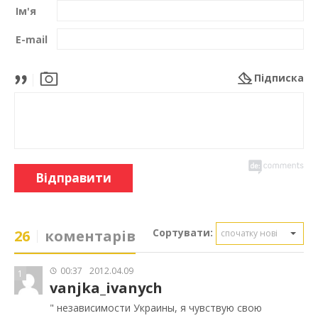
Ім'я
E-mail
Підписка
Відправити
Сортувати:
26
коментарів
спочатку нові
00:37
2012.04.09
1
vanjka_ivanych
" независимости Украины, я чувствую свою