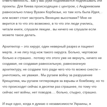
ответственность.. как у вас руки поднимаются подписывать эти
проекты. Для Киева происходящее с центром, с Андреевским
равносильно плану Вуазен Корбюзье, но там хоть была Идея, .
или может стоит застроить Венецию высотками? Мне не
верится в то что это возможно, в то что эти люди учились,
читали книги, слушали лекции.. вы ничего не слушали если
можете такое делать.
Архитектор – это хирург, один неверный разрез и пациент
мертв.. я не лягу под нож такого хирурга. Больно, чертовски
больно и страшно.. потому что этого уже не вернуть, ничего не
создавая, не создавая равносильную, равнозначную
архитектуру, не создаем того ради чего что-то можно снести –
уничтожать, не уважая.. Мы ругаем войну за разрушение
Крещатика, мы ругаем гитлеровцев за взрывы и бомбежку, но то
что происходит сейчас в десятки раз страшнее, по тому что
сейчас нет войны, нет поводов…. больно, стыдно, страшно.
И еще одно, когда я думаю о независимости Украины, я