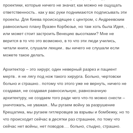
проектики, которые ничего не значат, как можно не ощущать
ответственность.. как у вас руки поднимаются подписывать эти
проекты. Для Киева происходящее с центром, с Андреевским
равносильно плану Вуазен Корбюзье, но там хоть была Идея, .
или может стоит застроить Венецию высотками? Мне не
верится в то что это возможно, в то что эти люди учились,
читали книги, слушали лекции.. вы ничего не слушали если
можете такое делать.
Архитектор – это хирург, один неверный разрез и пациент
мертв.. я не лягу под нож такого хирурга. Больно, чертовски
больно и страшно.. потому что этого уже не вернуть, ничего не
создавая, не создавая равносильную, равнозначную
архитектуру, не создаем того ради чего что-то можно снести –
уничтожать, не уважая.. Мы ругаем войну за разрушение
Крещатика, мы ругаем гитлеровцев за взрывы и бомбежку, но то
что происходит сейчас в десятки раз страшнее, по тому что
сейчас нет войны, нет поводов…. больно, стыдно, страшно.