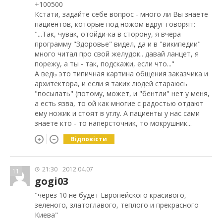
+100500
Кстати, задайте себе вопрос - много ли Вы знаете
пациентов, которые под ножом вдруг говорят:
"...Так, чувак, отойди-ка в сторону, я вчера
программу "Здоровье" видел, да и в "википедии"
много читал про свой желудок.. давай ланцет, я
порежу, а ты - так, подскажи, если что..."
А ведь это типичная картина общения заказчика и
архитектора, и если я таких людей стараюсь
"посылать" (потому, может, и "бентли" нет у меня,
а есть язва, то ой как многие с радостью отдают
ему ножик и стоят в углу. А пациенты у нас сами
знаете кто - то наперсточник, то мокрушник...
Відповісти
21:30
2012.04.07
11
gogi03
"через 10 не будет Европейского красивого,
зеленого, златоглавого, теплого и прекрасного
Киева"