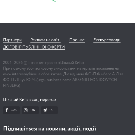
Партнери
Реклама на сайті
Про нас
Екскурсоводи
ДОГОВІР ПУБЛІЧНОЇ ОФЕРТИ
2004 -
2026
© Інтернет-проект «Цікавий Київ»
При повному або частковому використанні матеріалів посилання на
www.interesniy.kiev.ua обов'язкове. Діє від імені ФО-П Фінберг А.Л та
ФО-П Ліщук Ю.М. (legal business name ARSENII LEONIDOVYCH
FINBERG)
Цікавий Київ в соц. мережах:
62K
15K
1К
Підпишіться на новини, акції, події