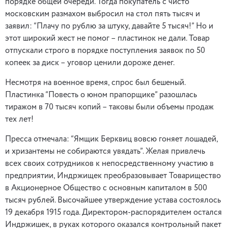
порядке общей очереди. Тогда покупатель с чисто
московским размахом выбросил на стол пять тысяч и
заявил: “Плачу по рублю за штуку, давайте 5 тысяч!” Но и
этот широкий жест не помог – пластинок не дали. Товар
отпускали строго в порядке поступления заявок по 50
копеек за диск – уговор ценили дороже денег.
Несмотря на военное время, спрос был бешеный.
Пластинка “Повесть о юном прапорщике” разошлась
тиражом в 70 тысяч копий – таковы были объемы продаж
тех лет!
Пресса отмечала: “Ямщик Берквиц вовсю гоняет лошадей,
и хризантемы не собираются увядать”. Желая привлечь
всех своих сотрудников к непосредственному участию в
предприятии, Индржищек преобразовывает Товарищество
в Акционерное Общество с основным капиталом в 500
тысяч рублей. Высочайшее утверждение устава состоялось
19 декабря 1915 года. Директором-распорядителем остался
Индржишек, в руках которого оказался контрольный пакет