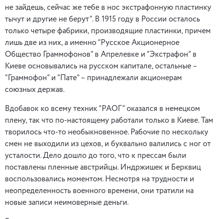
не зайдешь, сейчас же тебе в нос экстрафонную пластинку
тычут и другие не берут”. В 1915 году в России осталось
только четыре фабрики, производящие пластинки, причем
лишь две из них, а именно “Русское Акционерное
Общество Граммофонов” в Апрелевке и “Экстрафон” в
Киеве основывались на русском капитале, остальные –
“Граммофон” и “Пате” – принадлежали акционерам
союзных держав.
Вдобавок ко всему техник “РАОГ” оказался в немецком
плену, так что по-настоящему работали только в Киеве. Там
творилось что-то необыкновенное. Рабочие по нескольку
смен не выходили из цехов, и буквально валились с ног от
усталости. Дело дошло до того, что к прессам были
поставлены пленные австрийцы. Индржишек и Берквиц
воспользовались моментом. Несмотря на трудности и
неопределенность военного времени, они тратили на
новые записи неимоверные деньги.