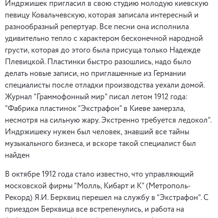
Индржишек пригласил в свою студию молодую киевскую
певицу Ковальчевскую, которая записала интересный и
разнообразный репертуар. Все песни она исполнила
удивительно тепло с характером бесконечной народной
грусти, которая до этого была присуща только Надежде
Плевицкой. Пластинки быстро разошлись, надо было
делать новые записи, но приглашенные из Германии
специалисты после отладки производства уехали домой.
Журнал “Граммофонный мир” писал летом 1912 года:
“Фабрика пластинок “Экстрафон” в Киеве замерзла,
несмотря на сильную жару. Экстренно требуется ледокол”.
Индржишеку нужен был человек, знавший все тайны
музыкального бизнеса, и вскоре такой специалист был
найден
В октябре 1912 года стало известно, что управляющий
московской фирмы “Молль, Кибарт и К” (Метрополь-
Рекорд) Я.И. Берквиц перешел на службу в “Экстрафон”. С
приездом Берквица все встрепенулись, и работа на