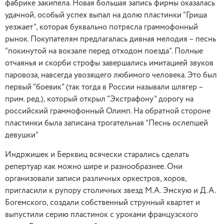
фабрике закипела. Новая большая запись фирмы оказалась
удачной, особый успех выпал на долю пластинки “Гриша
уезжает”, которая буквально потрясла граммофонный
рынок. Покупателям предлагалась дивная мелодия – песнь
“покинутой на вокзале перед отходом поезда”. Полные
отчаянья и скорби строфы завершались имитацией звуков
паровоза, навсегда увозящего любимого человека. Это был
первый “боевик” (так тогда в России называли шлягер –
прим. ред.), который открыл “Экстрафону” дорогу на
российский граммофонный Олимп. На обратной стороне
пластинки была записана трогательная “Песнь ослепшей
девушки”
Индржишек и Берквиц всячески старались сделать
репертуар как можно шире и разнообразнее. Они
организовали записи различных оркестров, хоров,
пригласили к рупору столичных звезд М.А. Эмскую и Д.А.
Богемского, создали собственный струнный квартет и
выпустили серию пластинок с уроками французского