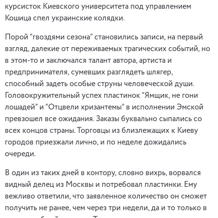
курсисток Киевского университета под управлением
Кошица спел украинские колядки.
Порой “гвоздями сезона” становились записи, на первый
взгляд, далекие от переживаемых трагических событий, но
в этом-то и заключался талант автора, артиста и
предпринимателя, сумевших разглядеть шлягер,
способный задеть особые струны человеческой души.
Головокружительный успех пластинок “Ямщик, не гони
лошадей” и “Отцвели хризантемы” в исполнении Эмской
превзошел все ожидания. Заказы буквально сыпались со
всех концов страны. Торговцы из близлежащих к Киеву
городов приезжали лично, и по неделе дожидались
очереди.
В один из таких дней в контору, словно вихрь, ворвался
видный делец из Москвы и потребовал пластинки. Ему
вежливо ответили, что заявленное количество он сможет
получить не ранее, чем через три недели, да и то только в