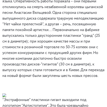
языка. Оперативность работы поражала – они первыми
откликнулись на смерть незабвенной королевы цыганской
песни Анастасии Вяльцевой. Одна сторона специально
выпущенного диска содержала траурную мелодекламацию
“Нет чайки прелестной”, а другая – речь, посвященную
памяти покойной артистки… Первоначально на фабрике
выпускались только двусторонние пластинки “гранд” (25
см в диаметре); при хорошем качестве массы и при
стоимости в розничной торговле по 50-75 копеек они с
успехом конкурировали с продукцией других фирм. Но
многие компании достаточно быстро освоили
производство дисков-“гигантов” (30 см в диаметре), к
выпуску которых стали готовиться и в Киеве. Для перехода
на новый формат были закуплены шесть новых прессов.
“Экстрафонные” пластинки-гигант выходили под
логотипом “Артистотипия”. Это была чрезвычайно