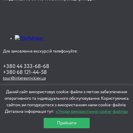
Для замовлення екскурсій телефонуйте:
+380 44 333-68-68
+380 68 121-44-58
tour@interesniy.kiev.ua
Даний сайт використовує cookie-файли з метою забезпечення
оперативного та індивідуального обслуговування. Користуючись
ЗАМОВИТИ ЕКСКУРСІЮ
сайтом, ви погоджуєтеся з використанням нами cookie-файлів.
Детальна інформація тут:
«Умови використання cookie-файлів»
Прийняти