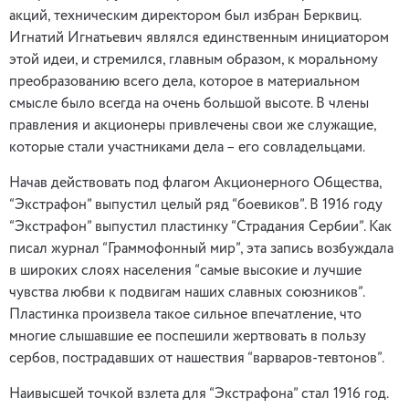
акций, техническим директором был избран Берквиц.
Игнатий Игнатьевич являлся единственным инициатором
этой идеи, и стремился, главным образом, к моральному
преобразованию всего дела, которое в материальном
смысле было всегда на очень большой высоте. В члены
правления и акционеры привлечены свои же служащие,
которые стали участниками дела – его совладельцами.
Начав действовать под флагом Акционерного Общества,
“Экстрафон” выпустил целый ряд “боевиков”. В 1916 году
“Экстрафон” выпустил пластинку “Страдания Сербии”. Как
писал журнал “Граммофонный мир”, эта запись возбуждала
в широких слоях населения “самые высокие и лучшие
чувства любви к подвигам наших славных союзников”.
Пластинка произвела такое сильное впечатление, что
многие слышавшие ее поспешили жертвовать в пользу
сербов, пострадавших от нашествия “варваров-тевтонов”.
Наивысшей точкой взлета для “Экстрафона” стал 1916 год.