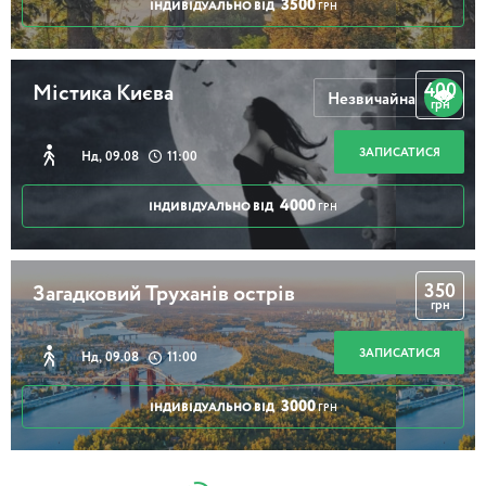
3500
ІНДИВІДУАЛЬНО ВІД
ГРН
400
Містика Києва
Незвичайна
грн
ЗАПИСАТИСЯ
Нд, 09.08
11:00
4000
ІНДИВІДУАЛЬНО ВІД
ГРН
350
Загадковий Труханів острів
грн
ЗАПИСАТИСЯ
Нд, 09.08
11:00
3000
ІНДИВІДУАЛЬНО ВІД
ГРН