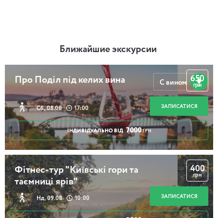
Ближайшие экскурсии
650
Про Поділ під келих вина
С вином
грн
ЗАПИСАТИСЯ
Сб, 08.08
17:00
7000
ІНДИВІДУАЛЬНО ВІД
ГРН
400
Фітнес-тур "Київські гори та
грн
таємниці ярів"
ЗАПИСАТИСЯ
Нд, 09.08
10:00