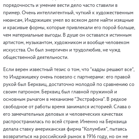
порядочность и умение вести дело часто ставили в
пример. Очень интеллигентный, чуткий к художественным
нюансам, Индржишек умел во всяком деле найти изящные
и красивые формы, которые привлекали его порой больше,
чем материальные выгоды. В душе он оставался истинным
артистом, музыкантом, художником и вообще человеком
искусства. Он был энергичен и трудолюбив, не чужд
общественной деятельности.
Если верен известный тезис о том, что “кадры решают все”,
то Индржишеку очень повезло с партнерами: его правой
рукой был Берквиц, достаточно молодой по сравнению со
своим патроном. Берквиц был главной пружиной и
основным рычагом в механизме “Экстрафона”. В редкое
свободное от работы время занимался историей. Слава о
его замечательных деловых и человеческих качествах
распространилась по всей стране. Именно на Берквица
делала ставку американская фирма “Колумбия”, пытаясь
возвратиться на российский рынок в 1916 году, но он не