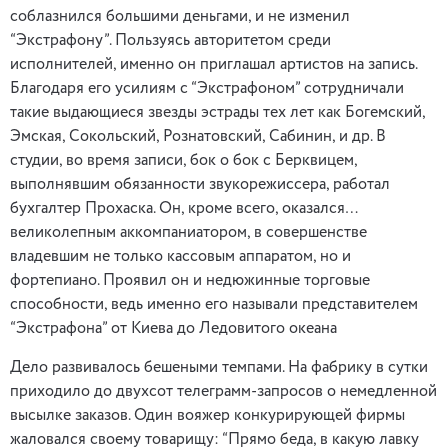
соблазнился большими деньгами, и не изменил
“Экстрафону”. Пользуясь авторитетом среди
исполнителей, именно он приглашал артистов на запись.
Благодаря его усилиям с “Экстрафоном” сотрудничали
такие выдающиеся звезды эстрады тех лет как Богемский,
Эмская, Сокольский, Рознатовский, Сабинин, и др. В
студии, во время записи, бок о бок с Берквицем,
выполнявшим обязанности звукорежиссера, работал
бухгалтер Прохаска. Он, кроме всего, оказался…
великолепным аккомпаниатором, в совершенстве
владевшим не только кассовым аппаратом, но и
фортепиано. Проявил он и недюжинные торговые
способности, ведь именно его называли представителем
“Экстрафона” от Киева до Ледовитого океана
Дело развивалось бешеными темпами. На фабрику в сутки
приходило до двухсот телеграмм-запросов о немедленной
высылке заказов. Один вояжер конкурирующей фирмы
жаловался своему товарищу: “Прямо беда, в какую лавку