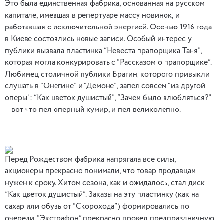
Это была единственная фабрика, основанная на русском
капитале, имевшая в репертуаре массу новинок, и
работавшая с исключительной энергией. Осенью 1916 года
в Киеве состоялись новые записи. Особый интерес у
публики вызвала пластинка “Невеста прапорщика Таня”,
которая могла конкурировать с “Рассказом о прапорщике”.
Любимец столичной публики Брагин, которого привыкли
слушать в “Онегине” и “Демоне”, запел совсем “из другой
оперы”: “Как цветок душистый”, “Зачем было влюбляться?”
– вот что пел оперный кумир, и пел великолепно.
Перед Рождеством фабрика напрягала все силы,
акционеры прекрасно понимали, что товар продавцам
нужен к сроку. Хитом сезона, как и ожидалось, стал диск
“Как цветок душистый”. Заказы на эту пластинку (как на
сахар или обувь от “Скорохода”) формировались по
очереди. “Экстрафон” прекрасно провел предпраздничную