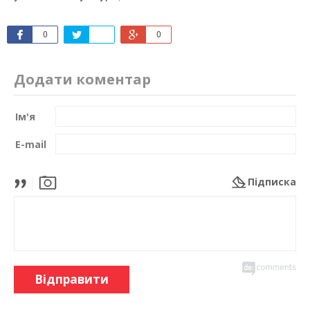
0
0
Додати коментар
Ім'я
E-mail
Підписка
Відправити