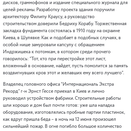
дисков, граммофонов и издание специального журнала для
целей рекламы. Разработку проекта здания поручили
архитектору Филипу Краусу, а руководство
строительством доверили Бедриху Корабу. Торжественная
закладка фундамента состоялась в 1910 году на окраине
Киева, в Шулявке. Как и подобает в подобных случаях, в
особой нише замуровали капсулу с обращением
Индржишека к потомкам, в котором среди прочего
говорилось: “Тот, кто при перестройке этот лист,
вложенный в основание, найдет, пусть помолится за память
воздвигнувших кров этот и желавших ему всего лучшего”.
Владелец головного офиса “Интернациональ Экстра
Рекорд” г-н Эрнст Гессе приехал в Киев и лично
руководил устройством фабрики. Строительные работы
шли хорошо и дом был почти готов: уже шла наладка
оборудования, изготовлялись пробные партии пластинок,
как вдруг пришла беда – в ночь на 12 июня произошел
сильнейший пожар. В огне погибло большое количество