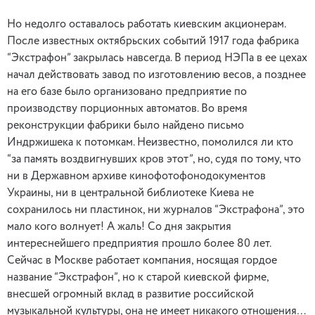
Но недолго оставалось работать киевским акционерам.
После известных октябрьских событий 1917 года фабрика
“Экстрафон” закрылась навсегда. В период НЭПа в ее цехах
начал действовать завод по изготовлению весов, а позднее
на его базе было организовано предприятие по
производству порционных автоматов. Во время
реконструкции фабрики было найдено письмо
Индржишека к потомкам. Неизвестно, помолился ли кто
“за память воздвигнувших кров этот”, но, судя по тому, что
ни в Державном архиве кинофотофонодокументов
Украины, ни в центральной библиотеке Киева не
сохранилось ни пластинок, ни журналов “Экстрафона”, это
мало кого волнует! А жаль! Со дня закрытия
интереснейшего предприятия прошло более 80 лет.
Сейчас в Москве работает компания, носящая гордое
название “Экстрафон”, но к старой киевской фирме,
внесшей огромный вклад в развитие российской
музыкальной культуры, она не имеет никакого отношения…