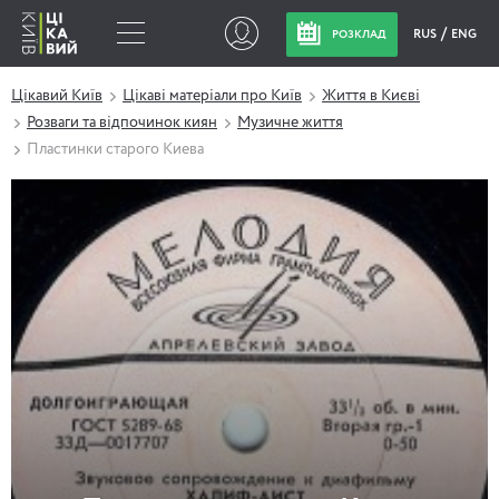
RUS
ENG
РОЗКЛАД
Цікавий Київ
Цікаві матеріали про Київ
Життя в Києві
Розваги та відпочинок киян
Музичне життя
Пластинки старого Киева