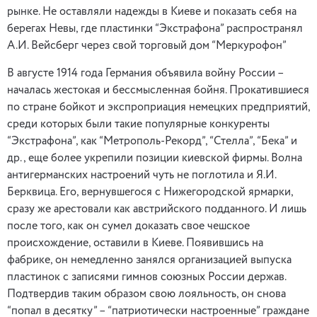
рынке. Не оставляли надежды в Киеве и показать себя на
берегах Невы, где пластинки “Экстрафона” распространял
А.И. Вейсберг через свой торговый дом “Меркурофон”
В августе 1914 года Германия объявила войну России –
началась жестокая и бессмысленная бойня. Прокатившиеся
по стране бойкот и экспроприация немецких предприятий,
среди которых были такие популярные конкуренты
“Экстрафона”, как “Метрополь-Рекорд”, “Стелла”, “Бека” и
др., еще более укрепили позиции киевской фирмы. Волна
антигерманских настроений чуть не поглотила и Я.И.
Берквица. Его, вернувшегося с Нижегородской ярмарки,
сразу же арестовали как австрийского подданного. И лишь
после того, как он сумел доказать свое чешское
происхождение, оставили в Киеве. Появившись на
фабрике, он немедленно занялся организацией выпуска
пластинок с записями гимнов союзных России держав.
Подтвердив таким образом свою лояльность, он снова
“попал в десятку” – “патриотически настроенные” граждане