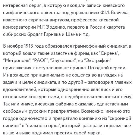
интересная серия, в которую входили записи киевского
симфонического оркестра под управлением Ф.И. Воячека,
известного скрипача-виртуоза, профессора киевской
консерватории М.Г. Эрденко, первого в России квартета
сибирских бродяг Гирняка и Шама и т.д.
В ноябре 1913 года образовался граммофонный синдикат, в
который вошли такие известные фирмы, как “Сирена”,
“Метрополь”, “РАОГ”, “Звукопись”, но “Экстрафон”
приглашения к вступлению не принял. По одной версии,
Индржишек принципиально не сошелся во взглядах на
задачи и цели синдиката, а по другой – заподозрил главных
вдохновителей, которые одновременно являлись и его
основными конкурентами, в недоброжелательности к нему.
Так или иначе, киевская фабрика оказалась единственным
свободным русским предприятием. Возможно, именно это
гордое одиночество и превратило компанию из “скромной
синицы” в “сильного орла”, который, расправив крылья, все
выше и выше поднимал престиж своей марки.