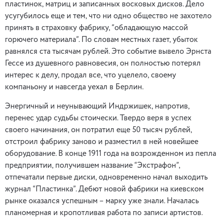
пластинок, матриц и записанных восковых дисков. Дело
усугубилось еще и тем, что ни одно общество не захотело
принять в страховку фабрику, “обладающую массой
горючего материала”. По словам местных газет, убыток
равнялся ста тысячам рублей. Это событие вывело Эрнста
Гессе из душевного равновесия, он полностью потерял
интерес к делу, продал все, что уцелело, своему
компаньону и навсегда уехал в Берлин.
Энергичный и неунывающий Индржишек, напротив,
перенес удар судьбы стоически. Твердо веря в успех
своего начинания, он потратил еще 50 тысяч рублей,
отстроил фабрику заново и разместил в ней новейшее
оборудование. В конце 1911 года на возрожденном из пепла
предприятии, получившем название “Экстрафон”,
отпечатали первые диски, одновременно начал выходить
журнал “Пластинка”. Дебют новой фабрики на киевском
рынке оказался успешным – марку уже знали. Началась
планомерная и кропотливая работа по записи артистов.