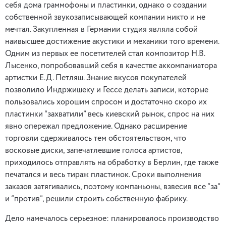
себя дома граммофоны и пластинки, однако о создании
собственной звукозаписывающей компании никто и не
мечтал. Закупленная в Германии студия являла собой
наивысшее достижение акустики и механики того времени.
Одним из первых ее посетителей стал композитор Н.В.
Лысенко, попробовавший себя в качестве аккомпаниатора
артистки Е.Д. Петляш. Знание вкусов покупателей
позволило Индржишеку и Гессе делать записи, которые
пользовались хорошим спросом и достаточно скоро их
пластинки “захватили” весь киевский рынок, спрос на них
явно опережал предложение. Однако расширение
торговли сдерживалось тем обстоятельством, что
восковые диски, запечатлевшие голоса артистов,
приходилось отправлять на обработку в Берлин, где также
печатался и весь тираж пластинок. Сроки выполнения
заказов затягивались, поэтому компаньоны, взвесив все “за”
и “против”, решили строить собственную фабрику.
Дело намечалось серьезное: планировалось производство