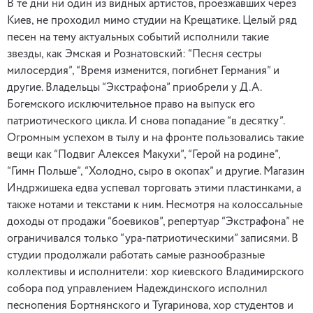
В те дни ни один из видных артистов, проезжавших через
Киев, не проходил мимо студии на Крещатике. Целый ряд
песен на тему актуальных событий исполнили такие
звезды, как Эмская и Рознатовский: “Песня сестры
милосердия”, “Время изменится, погибнет Германия” и
другие. Владельцы “Экстрафона” приобрели у Д.А.
Богемского исключительное право на выпуск его
патриотического цикла. И снова попадание “в десятку”.
Огромным успехом в тылу и на фронте пользовались такие
вещи как “Подвиг Алексея Макухи”, “Герой на родине”,
“Гимн Польше”, “Холодно, сыро в окопах” и другие. Магазин
Индржишека едва успевал торговать этими пластинками, а
также нотами и текстами к ним. Несмотря на колоссальные
доходы от продажи “боевиков”, репертуар “Экстрафона” не
ограничивался только “ура-патриотическими” записями. В
студии продолжали работать самые разнообразные
коллективы и исполнители: хор киевского Владимирского
собора под управлением Надеждинского исполнил
песнопения Бортнянского и Тугаринова, хор студентов и