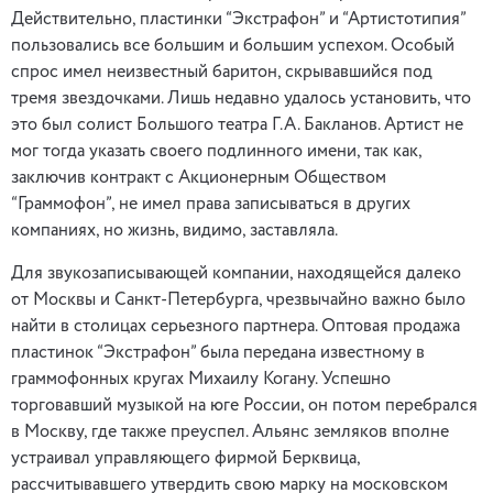
Действительно, пластинки “Экстрафон” и “Артистотипия”
пользовались все большим и большим успехом. Особый
спрос имел неизвестный баритон, скрывавшийся под
тремя звездочками. Лишь недавно удалось установить, что
это был солист Большого театра Г.А. Бакланов. Артист не
мог тогда указать своего подлинного имени, так как,
заключив контракт с Акционерным Обществом
“Граммофон”, не имел права записываться в других
компаниях, но жизнь, видимо, заставляла.
Для звукозаписывающей компании, находящейся далеко
от Москвы и Санкт-Петербурга, чрезвычайно важно было
найти в столицах серьезного партнера. Оптовая продажа
пластинок “Экстрафон” была передана известному в
граммофонных кругах Михаилу Когану. Успешно
торговавший музыкой на юге России, он потом перебрался
в Москву, где также преуспел. Альянс земляков вполне
устраивал управляющего фирмой Берквица,
рассчитывавшего утвердить свою марку на московском