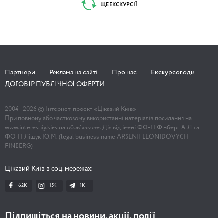
ЩЕ ЕКСКУРСІЇ
Партнери
Реклама на сайті
Про нас
Екскурсоводи
ДОГОВІР ПУБЛІЧНОЇ ОФЕРТИ
2004 -
2026
© Інтернет-проект «Цікавий Київ»
При повному або частковому використанні матеріалів посилання на
www.interesniy.kiev.ua обов'язкове. Діє від імені ФО-П Фінберг А.Л та
ФО-П Ліщук Ю.М. (legal business name ARSENII LEONIDOVYCH
FINBERG)
Цікавий Київ в соц. мережах:
62K
15K
1К
Підпишіться на новини, акції, події