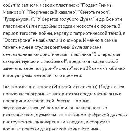
события записями своих пластинок: “Подвиг Риммы
Ивановой”, “Георгиевский кавалер”, “Смерть героя”,
“Гусары-усачи”, “У берегов голубого Дуная” и др. Все эти
пластинки были подобны сводкам новостей с фронта. В
период тягостей войны, наряду с патриотической темой, в
“Экстрафоне” не забывали и о юморе. Именно в самые
тяжелые дни в студии компании была записана
сенсационная юмористическая пластинка “В очередь за
сахаром, мукою и… любовью!”, представляющая собой
замечательное попурри-“монстр” аж из 32 самых любимых
и популярных мелодий того времени.
Глава компании Генрих (Игнатий Игнатьевич) Индржишек
пользовался огромным авторитетом среди музыкальных
предпринимателей всей России. Помимо
звукозаписывающей компании, он владел нотным
издательством, музыкальным магазином, фабрикой духовых
инструментов, пивоваренным заводом, и сооружал
военные повозки для русской армии. Его имя,