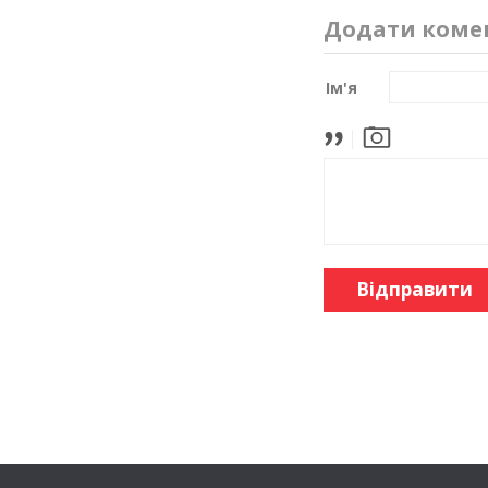
Додати коме
Ім'я
Відправити