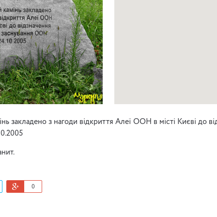
інь закладено з нагоди відкриття Алеї ООН в місті Києві до в
0.2005
анит.
0