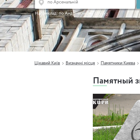
Наприклад:
по Андріївському спуску
Цікавий Київ
Визначні місця
Памятники Киева
Памятный 