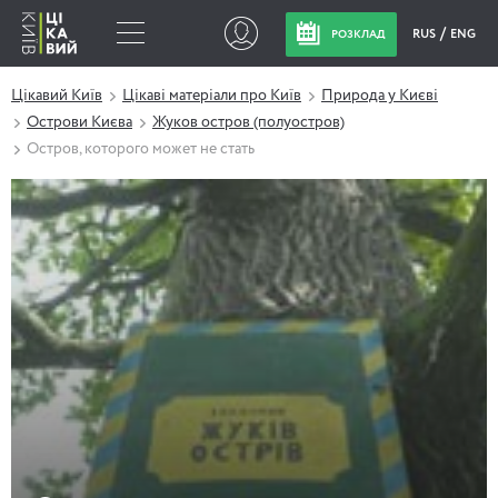
RUS
ENG
РОЗКЛАД
Цікавий Київ
Цікаві матеріали про Київ
Природа у Києві
Острови Києва
Жуков остров (полуостров)
Остров, которого может не стать