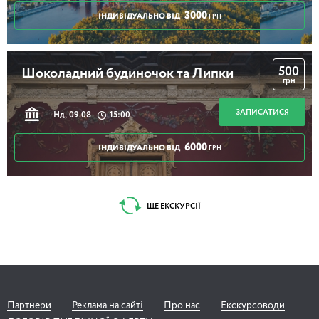
3000
ІНДИВІДУАЛЬНО ВІД
ГРН
500
Шоколадний будиночок та Липки
грн
ЗАПИСАТИСЯ
Нд, 09.08
15:00
6000
ІНДИВІДУАЛЬНО ВІД
ГРН
ЩЕ ЕКСКУРСІЇ
Партнери
Реклама на сайті
Про нас
Екскурсоводи