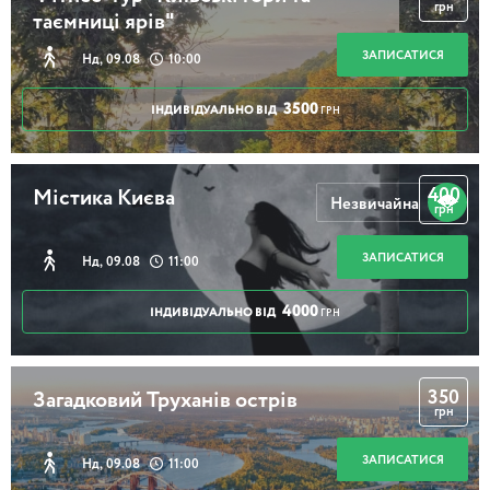
грн
таємниці ярів"
ЗАПИСАТИСЯ
Нд, 09.08
10:00
3500
ІНДИВІДУАЛЬНО ВІД
ГРН
400
Містика Києва
Незвичайна
грн
ЗАПИСАТИСЯ
Нд, 09.08
11:00
4000
ІНДИВІДУАЛЬНО ВІД
ГРН
350
Загадковий Труханів острів
грн
ЗАПИСАТИСЯ
Нд, 09.08
11:00