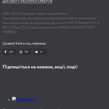
ДОГОВІР ПУБЛІЧНОЇ ОФЕРТИ
2004 -
2026
© Інтернет-проект «Цікавий Київ»
При повному або частковому використанні матеріалів посилання на
www.interesniy.kiev.ua обов'язкове. Діє від імені ФО-П Фінберг А.Л та
ФО-П Ліщук Ю.М. (legal business name ARSENII LEONIDOVYCH
FINBERG)
Цікавий Київ в соц. мережах:
62K
15K
1К
Підпишіться на новини, акції, події