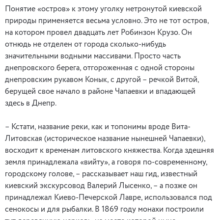
Понятие «остров» к этому уголку нетронутой киевской
природы применяется весьма условно. Это не тот остров,
на котором провел двадцать лет Робинзон Крузо. Он
отнюдь не отделен от города сколько-нибудь
значительными водными массивами. Просто часть
днепровского берега, отгороженная с одной стороны
днепровским рукавом Конык, с другой – речкой Витой,
берущей свое начало в районе Чапаевки и впадающей
здесь в Днепр.
– Кстати, название реки, как и топонимы вроде Вита-
Литовская (историческое название нынешней Чапаевки),
восходит к временам литовского княжества. Когда здешняя
земля принадлежала «вийту», а говоря по-современному,
городскому голове, – рассказывает наш гид, известный
киевский экскурсовод Валерий Лысенко, – а позже он
принадлежал Киево-Печерской Лавре, использовался под
сенокосы и для рыбалки. В 1869 году монахи построили