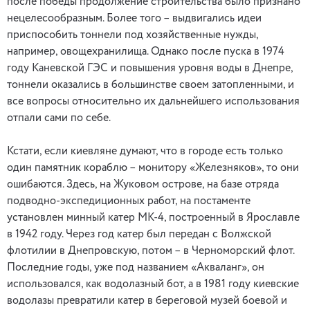
после победы продолжение строительства было признано
нецелесообразным. Более того – выдвигались идеи
приспособить тоннели под хозяйственные нужды,
например, овощехранилища. Однако после пуска в 1974
году Каневской ГЭС и повышения уровня воды в Днепре,
тоннели оказались в большинстве своем затопленными, и
все вопросы относительно их дальнейшего использования
отпали сами по себе.
Кстати, если киевляне думают, что в городе есть только
один памятник кораблю – монитору «Железняков», то они
ошибаются. Здесь, на Жуковом острове, на базе отряда
подводно-экспедиционных работ, на постаменте
установлен минный катер МК-4, построенный в Ярославле
в 1942 году. Через год катер был передан с Волжской
флотилии в Днепровскую, потом – в Черноморский флот.
Последние годы, уже под названием «Акваланг», он
использовался, как водолазный бот, а в 1981 году киевские
водолазы превратили катер в береговой музей боевой и