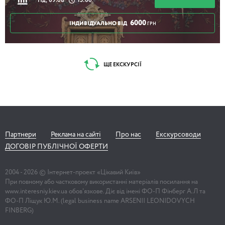
Нд, 09.08
15:00
6000
ІНДИВІДУАЛЬНО ВІД
ГРН
ЩЕ ЕКСКУРСІЇ
Партнери
Реклама на сайті
Про нас
Екскурсоводи
ДОГОВІР ПУБЛІЧНОЇ ОФЕРТИ
2004 -
2026
© Інтернет-проект «Цікавий Київ»
При повному або частковому використанні матеріалів посилання на
www.interesniy.kiev.ua обов'язкове. Діє від імені ФО-П Фінберг А.Л та
ФО-П Ліщук Ю.М. (legal business name ARSENII LEONIDOVYCH
FINBERG)