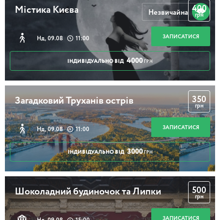
400
Містика Києва
Незвичайна
грн
ЗАПИСАТИСЯ
Нд, 09.08
11:00
4000
ІНДИВІДУАЛЬНО ВІД
ГРН
350
Загадковий Труханів острів
грн
ЗАПИСАТИСЯ
Нд, 09.08
11:00
3000
ІНДИВІДУАЛЬНО ВІД
ГРН
500
Шоколадний будиночок та Липки
грн
ЗАПИСАТИСЯ