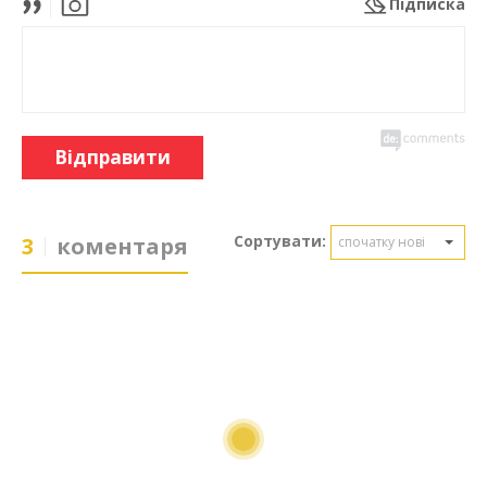
Підписка
Відправити
Сортувати:
3
коментаря
спочатку нові