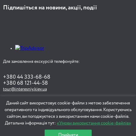
Підпишіться на новини, акції, події
Для замовлення екскурсій телефонуйте:
+380 44 333-68-68
+380 68 121-44-58
tour@interesniy.kiev.ua
Даний сайт використовує cookie-файли з метою забезпечення
оперативного та індивідуального обслуговування. Користуючись
ЗАМОВИТИ ЕКСКУРСІЮ
сайтом, ви погоджуєтеся з використанням нами cookie-файлів.
Детальна інформація тут:
«Умови використання cookie-файлів»
Прийняти