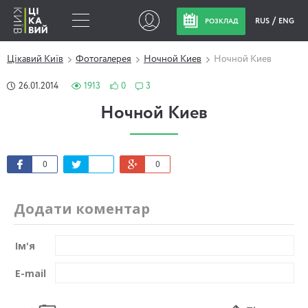
RUS
ENG
РОЗКЛАД
Цікавий Київ
Фотогалерея
Ночной Киев
Ночной Киев
26.01.2014
1913
0
3
Ночной Киев
0
0
Додати коментар
Ім'я
E-mail