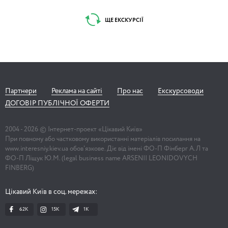
ЩЕ ЕКСКУРСІЇ
Партнери
Реклама на сайті
Про нас
Екскурсоводи
ДОГОВІР ПУБЛІЧНОЇ ОФЕРТИ
2004 -
2026
© Інтернет-проект «Цікавий Київ»
При повному або частковому використанні матеріалів посилання на
www.interesniy.kiev.ua обов'язкове. Діє від імені ФО-П Фінберг А.Л та
ФО-П Ліщук Ю.М. (legal business name ARSENII LEONIDOVYCH
FINBERG)
Цікавий Київ в соц. мережах:
62K
15K
1К