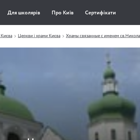
Для школярів
Про Київ
Сертифікати
 Києва
Церкви і храми Києва
Храмы связанные с именем св.Никол