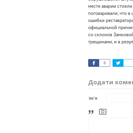
месте аварии стояли
поговаривали, что в
ошибки реставраторо
официальной причин
со склонов Замково
трещинами, и в резу
0
Додати коме
Ім'я