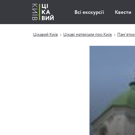
Всі екскурсії
Квести
Цікавий Київ
Цікаві матеріали про Київ
Пам'ятки