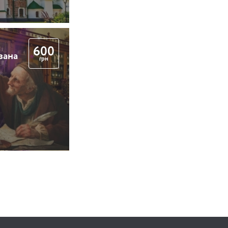
600
вана
грн