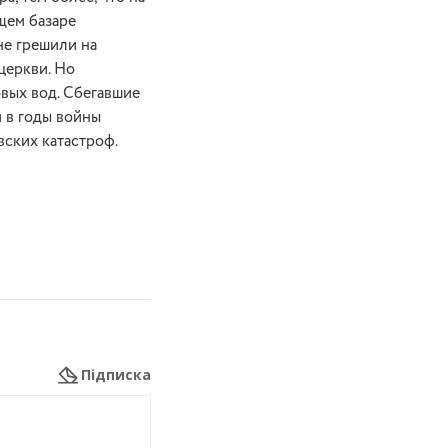
щем базаре
не грешили на
церкви. Но
вых вод. Сбегавшие
 в годы войны
вских катастроф.
Підписка