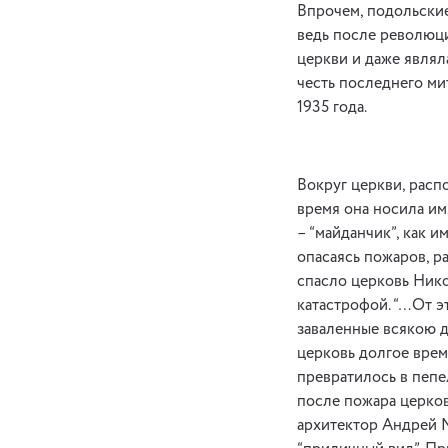
Впрочем, подольские
ведь после революц
церкви и даже являл
честь последнего ми
1935 года.
Вокруг церкви, рас
время она носила им
– “майданчик”, как и
опасаясь пожаров, р
спасло церковь Нико
катастрофой. “…От э
заваленные всякою 
церковь долгое врем
превратилось в пепе
после пожара церков
архитектор Андрей М