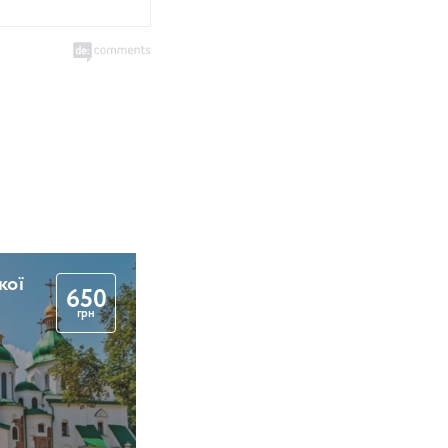
кої
650
грн