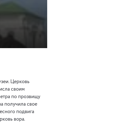
узеи. Церковь
числа своим
Петра по прозвищу
на получила свое
десного подвига
рковь вора.