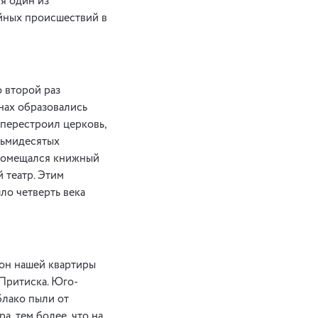
я один из
йных происшествий в
о второй раз
енах образовались
 перестроил церковь,
сьмидесятых
 помещался книжный
 театр. Этим
ло четверть века
кон нашей квартиры
Притиска. Юго-
блако пыли от
, тем более, что на