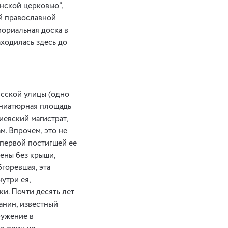
нской церковью”,
й православной
мориальная доска в
ходилась здесь до
сской улицы (одно
иниатюрная площадь
иевский магистрат,
м. Впрочем, это не
 первой постигшей ее
тены без крыши,
горевшая, эта
утри ея,
ки. Почти десять лет
анин, известный
ружение в