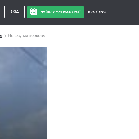
ВХІД
НАЙБЛИЖЧІ ЕКСКУРСІЇ
RUS
ENG
ая
Невезучая церковь