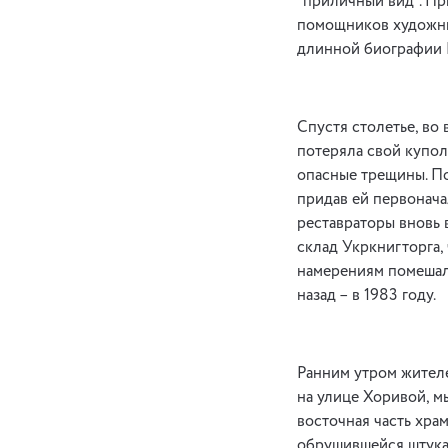
“приличный вид”. Пр
помощников художни
длинной биографии 
Спустя столетье, во
потеряла свой купол
опасные трещины. По
придав ей первонача
реставраторы вновь 
склад Укркнигторга,
намерениям помешало
назад – в 1983 году.
Ранним утром жителе
на улице Хоривой, 
восточная часть хра
обрушившейся штукат