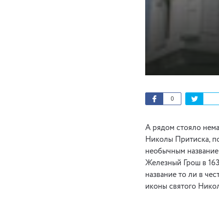
0
А рядом стояло нема
Николы Притиска, по
необычным названием
Железный Грош в 163
название то ли в че
иконы святого Никола