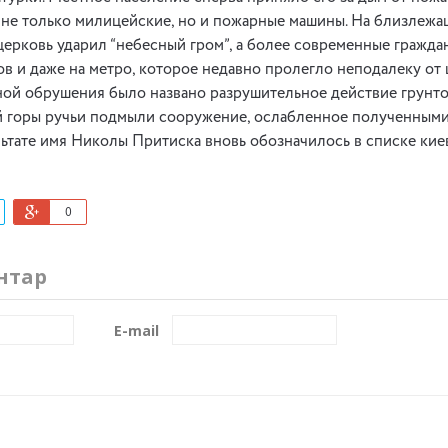
 не только милицейские, но и пожарные машины. На близлежа
 церковь ударил “небесный гром”, а более современные гражда
в и даже на метро, которое недавно пролегло неподалеку от 
ой обрушения было названо разрушительное действие грунто
й горы ручьи подмыли сооружение, ослабленное полученными
льтате имя Николы Притиска вновь обозначилось в списке кие
0
нтар
E-mail