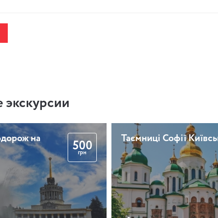
 экскурсии
одорож на
Таємниці Софії Київсь
500
грн