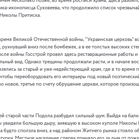
ичем несколько позже, во время росписи храма, здесь разбилс
ка-иконописца Суховеева, что продолжило список чрезвыча
Николы Притиска.
 время Великой Отечественной войны, “Украинская церковь” в
, рухнувший вниз после бомбежек, а в ее толстых высоких ст
сле войны Госстрой провел здесь реставрационные работы и
льный вид. Однако трещины продолжали расти, и в начале во
взялись за старый и уже недействующий храм, где в то время
 чтобы переоборудовать его интерьеры под новый поэтический
 новое, третье по счету обрушение церкви, которое произош
й старой части Подола разбудил сильный шум. Выйдя на бал
мы увидели большую дыру, зиявшую в высоком куполе Николы 
ма будто сползла вниз, а над районом Житнего рынка стояло о
урки. Местное население сперва приняло его за дым от пожара