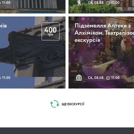
11:00
Сб, 08.08
11:00
иїв
Підземелля Аптеки з
400
Алхіміком. Театралізо
грн
екскурсія
11:00
Сб, 08.08
11:00
ЩЕ ЕКСКУРСІЇ