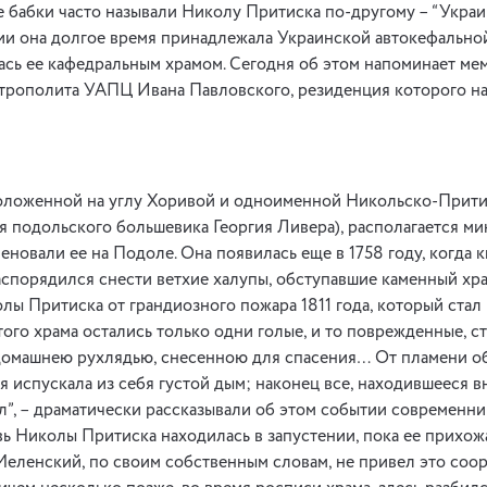
 бабки часто называли Николу Притиска по-другому – “Украи
ии она долгое время принадлежала Украинской автокефально
ась ее кафедральным храмом. Сегодня об этом напоминает ме
трополита УАПЦ Ивана Павловского, резиденция которого на
положенной на углу Хоривой и одноименной Никольско-Прити
я подольского большевика Георгия Ливера), располагается м
меновали ее на Подоле. Она появилась еще в 1758 году, когда к
аспорядился снести ветхие халупы, обступавшие каменный хра
лы Притиска от грандиозного пожара 1811 года, который стал
того храма остались только одни голые, и то поврежденные, с
домашнею рухлядью, снесенною для спасения… От пламени об
я испускала из себя густой дым; наконец все, находившееся вн
л”, – драматически рассказывали об этом событии современни
ь Николы Притиска находилась в запустении, пока ее прихож
еленский, по своим собственным словам, не привел это соо