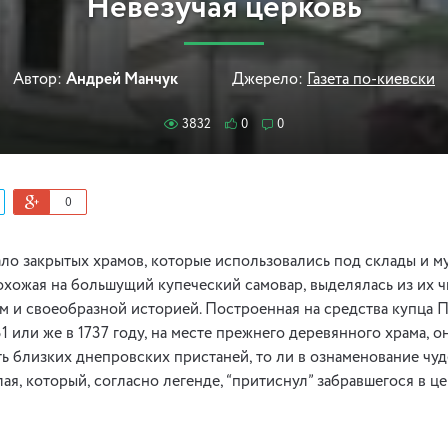
Невезучая церковь
Автор:
Андрей Манчук
Джерело:
Газета по-киевски
3832
0
0
0
ло закрытых храмов, которые использовались под склады и м
хожая на большущий купеческий самовар, выделялась из их 
 и своеобразной историей. Построенная на средства купца 
1 или же в 1737 году, на месте прежнего деревянного храма, о
сть близких днепровских пристаней, то ли в ознаменование чу
я, который, согласно легенде, “притиснул” забравшегося в це