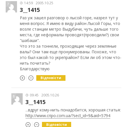
14:59
2005.10.25
7
3__1415
Раз уж зашел разговор о лысой горе, назрел тут у
меня вопрос. Я имею в виду район Лысой Горы, что
возле станции метро Выдубичи, чуть дальше того
места, где неформалы проводят(проводили?) свои
"шабаши".
Что это за тоннели, проходящие через земляные
валы? Они там еще пронумерованы. Похоже, что
это был какой-то укрепрайон? Если ли об этом что-
нить почитать?
Благодарствую
Відповісти
09:45
2005.10.26
8
3__1415
...вдруг кому-нить понадобится, хорошая статья:
http://www.cripo.com.ua/?sect_id=9&aid=5794
Відповісти