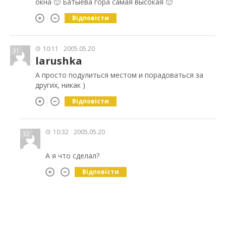
окна 🙂 Батыева гора самая высокая 🙂
Відповісти
10:11
2005.05.20
31
larushka
А просто подулиться местом и порадоваться за
других, никак )
Відповісти
10:32
2005.05.20
32
А я что сделал?
Відповісти