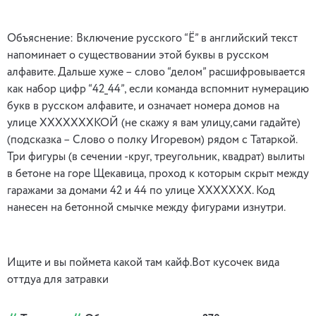
Объяснение: Включение русского “Ё” в английский текст
напоминает о существовании этой буквы в русском
алфавите. Дальше хуже – слово “делом” расшифровывается
как набор цифр “42_44”, если команда вспомнит нумерацию
букв в русском алфавите, и означает номера домов на
улице ХХХХХХХКОЙ (не скажу я вам улицу,сами гадайте)
(подсказка – Слово о полку Игоревом) рядом с Татаркой.
Три фигуры (в сечении -круг, треугольник, квадрат) вылиты
в бетоне на горе Щекавица, проход к которым скрыт между
гаражами за домами 42 и 44 по улице XXXXXXX. Код
нанесен на бетонной смычке между фигурами изнутри.
Ищите и вы поймета какой там кайф.Вот кусочек вида
оттдуа для затравки