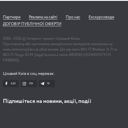
Партнери
Реклама на сайті
Про нас
Екскурсоводи
ДОГОВІР ПУБЛІЧНОЇ ОФЕРТИ
2004 -
2026
© Інтернет-проект «Цікавий Київ»
При повному або частковому використанні матеріалів посилання на
www.interesniy.kiev.ua обов'язкове. Діє від імені ФО-П Фінберг А.Л та
ФО-П Ліщук Ю.М. (legal business name ARSENII LEONIDOVYCH
FINBERG)
Цікавий Київ в соц. мережах:
62K
15K
1К
Підпишіться на новини, акції, події