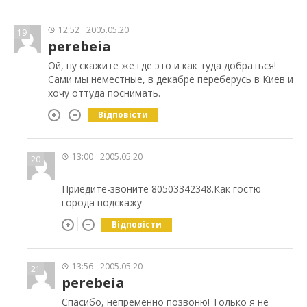
12:52
2005.05.20
19
perebeia
Ой, ну скажите же где это и как туда добраться!
Сами мы неместные, в декабре переберусь в Киев и
хочу оттуда поснимать.
Відповісти
13:00
2005.05.20
20
Приедите-звоните 80503342348.Как гостю
города подскажу
Відповісти
13:56
2005.05.20
21
perebeia
Спасибо, непременно позвоню! Только я не