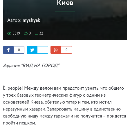
Киев
Автор:
myshyak
5319
0
32
0
0
Задание “ВИД НА ГОРОД”
Ё, people! Между делом вам предстоит узнать, что общего
у трех базовых геометрических фигур с одним из
основателей Киева, обителью татар и тем, кто мстил
неразумным хазарам. Запарковать машину в единственно
свободную нишу между гаражами не получится – придется
пройти пешком.