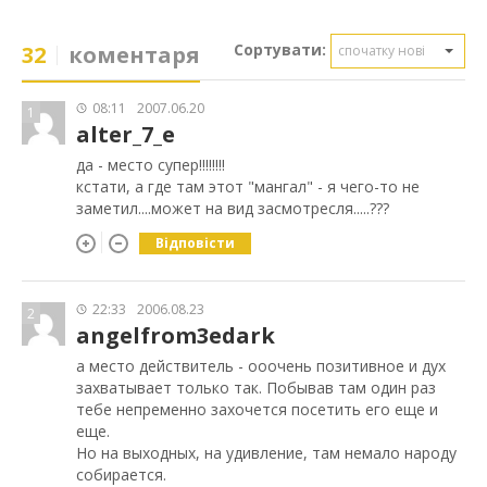
Сортувати:
32
коментаря
спочатку нові
08:11
2007.06.20
1
alter_7_e
да - место супер!!!!!!!!
кстати, а где там этот "мангал" - я чего-то не
заметил....может на вид засмотресля.....???
Відповісти
22:33
2006.08.23
2
angelfrom3edark
а место действитель - ооочень позитивное и дух
захватывает только так. Побывав там один раз
тебе непременно захочется посетить его еще и
еще.
Но на выходных, на удивление, там немало народу
собирается.