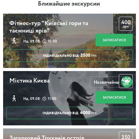
Ближайшие экскурсии
400
Фітнес-тур "Київські гори та
грн
таємниці ярів"
ЗАПИСАТИСЯ
Нд, 09.08
10:00
3500
ІНДИВІДУАЛЬНО ВІД
ГРН
400
Містика Києва
Незвичайна
грн
ЗАПИСАТИСЯ
Нд, 09.08
11:00
4000
ІНДИВІДУАЛЬНО ВІД
ГРН
350
Загадковий Труханів острів