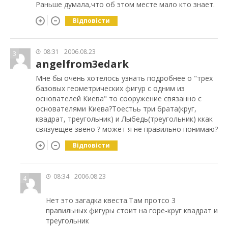
Раньше думала,что об этом месте мало кто знает.
Відповісти
08:31
2006.08.23
3
angelfrom3edark
Мне бы очень хотелось узнать подробнее о "трех
базовых геометрических фигур с одним из
основателей Киева" то сооружение связанно с
основателями Киева?Тоестьь три брата(круг,
квадрат, треугольник) и Лыбедь(треугольник) ккак
связуещее звено ? может я не правильно понимаю?
Відповісти
08:34
2006.08.23
4
Нет это загадка квеста.Там протсо 3
правильных фигуры стоит на горе-круг квадрат и
треугольник