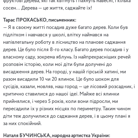
фруктові дерева, які так квітнуть і пахнуть навесні, і кілька
сосен… Дерева — це життя, саджайте їх!
Тарас ПРОХАСЬКО, письменник:
— Я в своєму житті посадив дуже багато дерев. Коли був
підлітком і навчався у школі, влітку наймався на
напівлегальну роботу в лісництво на планове саджання
дерев. Це було після 8-го класу. Багато дерев посадив і у
власному саду, зокрема яблунь. Із найпрекрасніших речей
розповім історію, коли мої діти були долучені до
висадження дерев. На городі, у нашій гірській хатині, ми
разом висадили 10 чи 20 ялинок. Це було шоком для
сусідів, казали, мовляв, наш город — це лісовий розсадник, і
критично ставилися до нашої ідеї. Майже всі ялинки
прийнялися, і через 5 років, коли вони підросли, ми
пересадили їх у різних місцях по периметру. Таким чином
діти теж долучилися до саджання дерев, і в цьому плані я
за них спокійний.
Наталя БУЧИНСЬКА, народна артистка України: