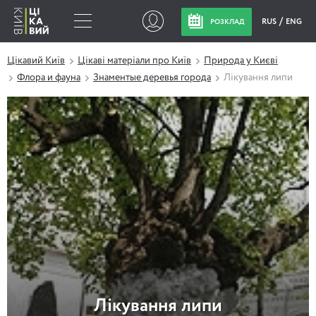
RUS
ENG
РОЗКЛАД
Цікавий Київ
Цікаві матеріали про Київ
Природа у Києві
Флора и фауна
Знаментые деревья города
Лікування липи
Лікування липи