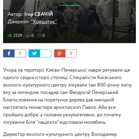
Автор:
Ігор СВАЧІЙ
Джерело:
"Хрещатик"
2529
0
0
0
0
Учора на території Києво-Печерської лаври рятували ще
одного свідка історії столиці. Спеціалісти Київського
еколого-культурного центру лікували там 800-річну липу,
яку за легендою посадив сам Феодосій Печерський.
Благословення на порятунок дерева дав нинішній
настоятель монастиря архієпископ Павло. Аби все
пройшло добре, а головне результативно, до початку
лікування біля “пацієнта” відспівали молебень.
Директор еколого-культурного центру Володимир