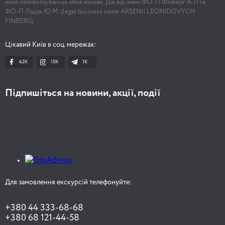
www.interesniy.kiev.ua обов'язкове. Діє від імені ФО-П Фінберг А.Л та
ФО-П Ліщук Ю.М. (legal business name ARSENII LEONIDOVYCH
FINBERG)
Цікавий Київ в соц. мережах:
62K
15K
1К
Підпишіться на новини, акції, події
Для замовлення екскурсій телефонуйте:
+380 44 333-68-68
+380 68 121-44-58