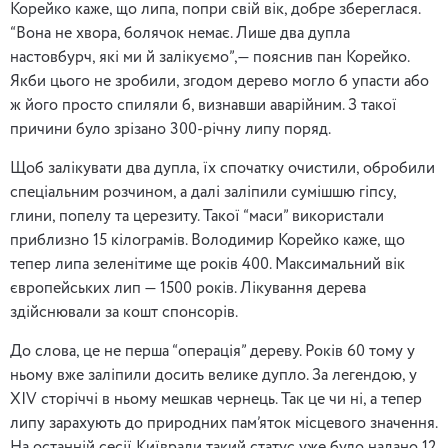
Корейко каже, що липа, попри свій вік, добре збереглася.
“Вона не хвора, болячок немає. Лише два дупла
настовбурч, які ми й залікуємо”,— пояснив пан Корейко.
Якби цього не зробили, згодом дерево могло б упасти або
ж його просто спиляли б, визнавши аварійним. З такої
причини було зрізано 300-річну липу поряд.
Щоб залікувати два дупла, їх спочатку очистили, обробили
спеціальним розчином, а далі заліпили сумішшю гіпсу,
глини, попелу та церезиту. Такої “маси” використали
приблизно 15 кілограмів. Володимир Корейко каже, що
тепер липа зеленітиме ще років 400. Максимальний вік
європейських лип — 1500 років. Лікування дерева
здійснювали за кошт спонсорів.
До слова, це не перша “операція” дереву. Років 60 тому у
ньому вже заліпили досить велике дупло. За легендою, у
ХІV сторіччі в ньому мешкав чернець. Так це чи ні, а тепер
липу зарахують до природних пам’яток місцевого значення.