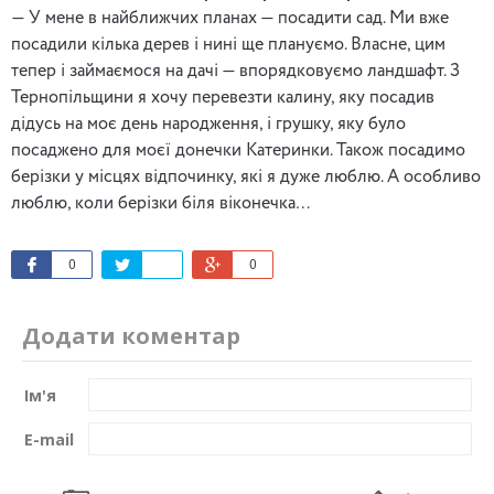
— У мене в найближчих планах — посадити сад. Ми вже
посадили кілька дерев і нині ще плануємо. Власне, цим
тепер і займаємося на дачі — впорядковуємо ландшафт. З
Тернопільщини я хочу перевезти калину, яку посадив
дідусь на моє день народження, і грушку, яку було
посаджено для моєї донечки Катеринки. Також посадимо
берізки у місцях відпочинку, які я дуже люблю. А особливо
люблю, коли берізки біля віконечка…
0
0
Додати коментар
Ім'я
E-mail