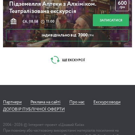
600
Підземелля Аптеки з Алхіміком.
грн
Театралізована екскурсія
ЗАПИСАТИСЯ
Сб, 08.08
11:00
7000
ІНДИВІДУАЛЬНО ВІД
ГРН
ЩЕ ЕКСКУРСІЇ
Партнери
Реклама на сайті
Про нас
Екскурсоводи
ДОГОВІР ПУБЛІЧНОЇ ОФЕРТИ
2004 -
2026
© Інтернет-проект «Цікавий Київ»
При повному або частковому використанні матеріалів посилання на