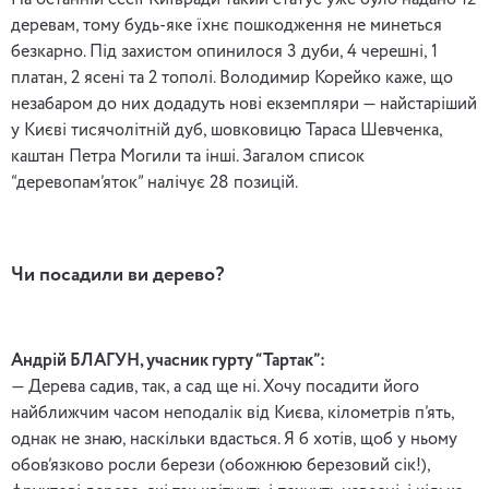
На останній сесії Київради такий статус уже було надано 12
деревам, тому будь-яке їхнє пошкодження не минеться
безкарно. Під захистом опинилося 3 дуби, 4 черешні, 1
платан, 2 ясені та 2 тополі. Володимир Корейко каже, що
незабаром до них додадуть нові екземпляри — найстаріший
у Києві тисячолітній дуб, шовковицю Тараса Шевченка,
каштан Петра Могили та інші. Загалом список
“деревопам’яток” налічує 28 позицій.
Чи посадили ви дерево?
Андрій БЛАГУН, учасник гурту “Тартак”:
— Дерева садив, так, а сад ще ні. Хочу посадити його
найближчим часом неподалік від Києва, кілометрів п’ять,
однак не знаю, наскільки вдасться. Я б хотів, щоб у ньому
обов’язково росли берези (обожнюю березовий сік!),