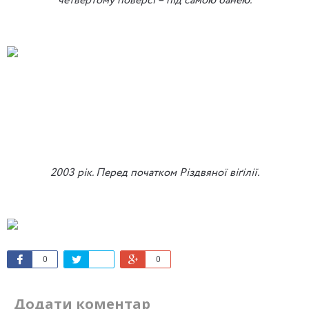
четвертому поверсі – під самою банею.
2003 рік. Перед початком Різдвяної віґілії.
0
0
Додати коментар