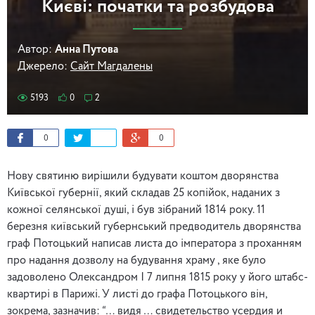
Києві: початки та розбудова
Автор:
Анна Путова
Джерело:
Сайт Магдалены
5193
0
2
0
0
Нову святиню вирішили будувати коштом дворянства
Київської губернії, який складав 25 копійок, наданих з
кожної селянської душі, і був зібраний 1814 року. 11
березня київський губернський предводитель дворянства
граф Потоцький написав листа до імператора з проханням
про надання дозволу на будування храму , яке було
задоволено Олександром І 7 липня 1815 року у його штабс-
квартирі в Парижі. У листі до графа Потоцького він,
зокрема, зазначив: “… видя … свидетельство усердия и