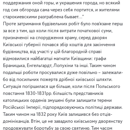
поддержания оной горы, и украшения города, но всякий
год сия обгорода сама через себя портится, и жителями
старокиевскими разграблена бывает…”
Проте затримання будівельних робіт було пов’язане перш
за все з тим, що коли після витрати початкової суми,
призначеної на спорудження храму, серед дворян
Київської губернії почався збір коштів для закінчення
будівництва, від участі у цій благородній справі
відмовилися найбагатші магнати Київщини: графи
Браницька, Енгельгардт, Лопухіни та інші. Таким чином
подальші роботи просувалися дуже повільно – залежали-
бо від посильних пожертв дрібної київської шляхти.
Ситуація погіршилася ще більше, коли після Польського
повстання 1830-1831рр. більшість представників
католицьких орденів змушені були залишити терени
Російської Імперії, підпорядковуючись політиці держави.
Таким чином на 1832 року Київ залишився без отців-
домініканців. Втім, це не завадило київському дворянству
продовжувати боротьбу за свою святиню. Тим часом