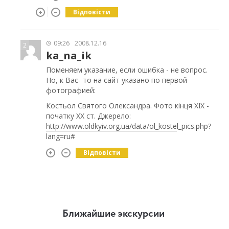
Відповісти
09:26
2008.12.16
2
ka_na_ik
Поменяем указание, если ошибка - не вопрос.
Но, к Вас- то на сайт указано по первой
фотографией:
Костьол Святого Олександра. Фото кінця ХІХ -
початку ХХ ст. Джерело:
http://www.oldkyiv.org.ua/data/ol_koste
l_pics.php?
lang=ru#
Відповісти
Ближайшие экскурсии