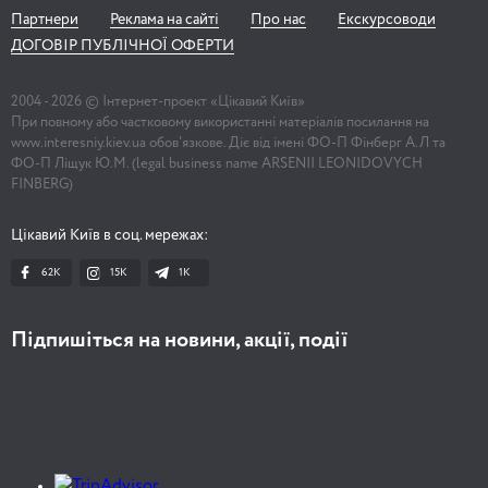
Партнери
Реклама на сайті
Про нас
Екскурсоводи
ДОГОВІР ПУБЛІЧНОЇ ОФЕРТИ
2004 -
2026
© Інтернет-проект «Цікавий Київ»
При повному або частковому використанні матеріалів посилання на
www.interesniy.kiev.ua обов'язкове. Діє від імені ФО-П Фінберг А.Л та
ФО-П Ліщук Ю.М. (legal business name ARSENII LEONIDOVYCH
FINBERG)
Цікавий Київ в соц. мережах:
62K
15K
1К
Підпишіться на новини, акції, події