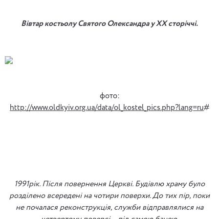
Вівтар костьолу Святого Олександра у ХХ сторіччі.
фото:
http://www.oldkyiv.org.ua/data/ol_kostel_pics.php?lang=ru
#
1991рік. Після повернення Церкві. Будівлю храму було
розділено всередені на чотири поверхи. До тих пір, поки
не почалася реконструкція, служби відправлялися на