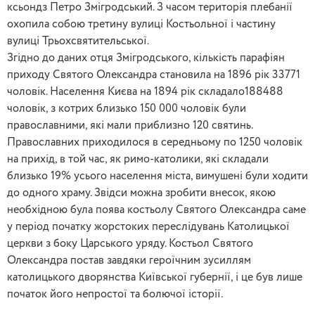
ксьондз Петро Змігродський. З часом територія плебанії
охопила собою третину вулиці Костьольної і частину
вулиці Трьохсвятительської.
Згідно до даних отця Змігродського, кількість парафіян
приходу Святого Олександра становила на 1896 рік 33771
чоловік. Населення Києва на 1894 рік складало188488
чоловік, з котрих близько 150 000 чоловік були
православними, які мали приблизно 120 святинь.
Православних приходилося в середньому по 1250 чоловік
на прихід, в той час, як римо-католики, які складали
близько 19% усього населення міста, вимушені були ходити
до одного храму. Звідси можна зробити внесок, якою
необхідною була поява костьолу Святого Олександра саме
у період початку жорстоких переслідувань Католицької
церкви з боку Царського уряду. Костьол Святого
Олександра постав завдяки героїчним зусиллям
католицького дворянства Київської губернії, і це був лише
початок його непростої та болючої історії.