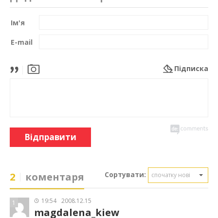
Ім'я
E-mail
Підписка
Відправити
Сортувати:
2
коментаря
спочатку нові
19:54
2008.12.15
1
magdalena_kiew