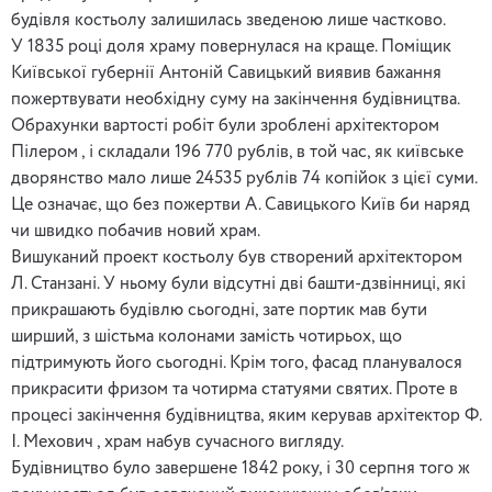
будівля костьолу залишилась зведеною лише частково.
У 1835 році доля храму повернулася на краще. Поміщик
Київської губернії Антоній Савицький виявив бажання
пожертвувати необхідну суму на закінчення будівництва.
Обрахунки вартості робіт були зроблені архітектором
Пілером , і складали 196 770 рублів, в той час, як київське
дворянство мало лише 24535 рублів 74 копійок з цієї суми.
Це означає, що без пожертви А. Савицького Київ би наряд
чи швидко побачив новий храм.
Вишуканий проект костьолу був створений архітектором
Л. Станзані. У ньому були відсутні дві башти-дзвінниці, які
прикрашають будівлю сьогодні, зате портик мав бути
ширший, з шістьма колонами замість чотирьох, що
підтримують його сьогодні. Крім того, фасад планувалося
прикрасити фризом та чотирма статуями святих. Проте в
процесі закінчення будівництва, яким керував архітектор Ф.
І. Мехович , храм набув сучасного вигляду.
Будівництво було завершене 1842 року, і 30 серпня того ж