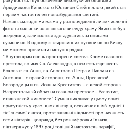
року костьол був освячений виконуючим обов’язки
Архідиякона Київського Юстином Стейгвіллою , який став
першим настоятелем новозбудованої святині.
Нажаль сьогодні ми маємо у розпорядженні лише численні
фото та малюнки зовнішнього вигляду храму. Яким він був
зсередини, залишається здогадуватись за описами
сучасників. В одному зі старовинних путівників по Києву
ми можемо прочитати наступні рядки:
“ Внутри храм очень просторен и светел. Кроме главного
престола, во имя Св. Александра, в нем есть еще шесть
боковых: св. Анны, св. Апостолов Петра и Павла и св.
Антония – с правой стороны; св. Анны, Пресвятой
Богородицы и св. Иоанна Крестителя – с левой стороны.
Напрестольный образ на главном престоле – Распятие,
итальянской живописи”. Сумнів викликає у цьому описі
присутність у храмі двох вівтарів, освячених в ім’я однієї і
тієї ж самої святої, проте загальні відомості про наявність
семи вівтарів, щоправда, без розшифровки їх назв,
підтверджує у 1897 році тодішній настоятель парафії,