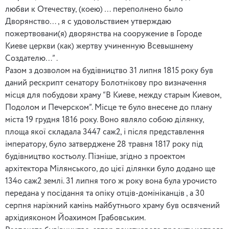
любви к Отечеству, (коею) … переполнено было
Дворянство…, я с удовольствием утверждаю
пожертвовани(я) дворянства на сооружение в Городе
Киеве церкви (как) жертву учиненную Всевышнему
Создателю…” .
Разом з дозволом на будівництво 31 липня 1815 року був
даний рескрипт сенатору Болотнікову про визначення
місця для побудови храму “В Киеве, между старым Киевом,
Подолом и Печерском”. Місце те було внесене до плану
міста 19 грудня 1816 року. Воно являло собою ділянку,
площа якої складала 3447 саж2, і після представлення
імператору, було затверджене 28 травня 1817 року під
будівництво костьолу. Пізніше, згідно з проектом
архітектора Мілянського, до цієї ділянки було додано ще
134о саж2 землі. 31 липня того ж року вона була урочисто
передана у посідання та опіку отців-домініканців , а 30
серпня наріжний камінь майбутнього храму був освячений
архідияконом Йоахимом Грабовським.