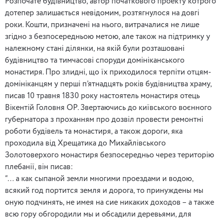
Розпочате будівництво, автор початкового проекту котрого
дотепер залишається невідомим, розтягнулося на довгі
роки. Кошти, призначені на нього, витрачалися не лише
згідно з безпосередньою метою, але також на підтримку у
належному стані ділянки, на якій були розташовані
будівництво та тимчасові споруди домініканського
монастиря. Про злидні, що їх приходилося терпіти отцям-
домініканцям у перші п’ятнадцять років будівництва храму,
писав 10 травня 1830 року настоятель монастиря отець
Вікентій Головня OP. Звертаючись до київського воєнного
губернатора з проханням про дозвіл провести ремонтні
роботи будівель та монастиря, а також дороги, яка
проходила від Хрещатика до Михайлівського
Золотоверхого монастиря безпосередньо через територію
плебанії, він писав:
“… а как сыпаной земли многими проездами и водою,
всякий год портится земля и дорога, то принуждены мы
оную подчинять, не имея на сие никаких доходов – а также
всю гору обгородили мы и обсадили деревьями, для