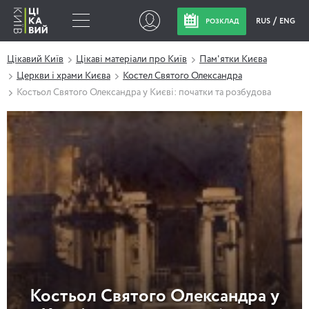
RUS
ENG
РОЗКЛАД
Цікавий Київ
Цікаві матеріали про Київ
Пам'ятки Києва
Церкви і храми Києва
Костел Святого Олександра
Костьол Святого Олександра у Києві: початки та розбудова
Костьол Святого Олександра у