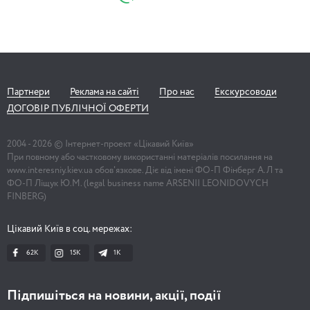
Партнери
Реклама на сайті
Про нас
Екскурсоводи
ДОГОВІР ПУБЛІЧНОЇ ОФЕРТИ
2004 -
2026
© Інтернет-проект «Цікавий Київ»
При повному або частковому використанні матеріалів посилання на
www.interesniy.kiev.ua обов'язкове. Діє від імені ФО-П Фінберг А.Л та
ФО-П Ліщук Ю.М. (legal business name ARSENII LEONIDOVYCH
FINBERG)
Цікавий Київ в соц. мережах:
62K
15K
1К
Підпишіться на новини, акції, події