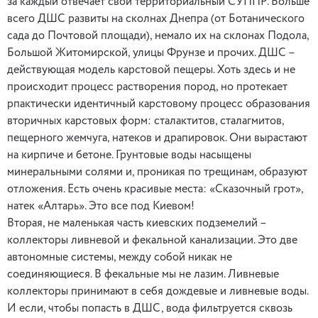
за каждый отвечает свой территориальный СУППР. Больше
всего ДШС развиты на сколнах Днепра (от Ботанического
сада до Почтовой площади), немало их на склонах Подола,
Большой Житомирской, улицы Фрунзе и прочих. ДШС –
действующая модель карстовой пещеры. Хоть здесь и не
происходит процесс растворения пород, но протекает
рпактически идентичный карстовому процесс образования
вторичных карстовых форм: сталактитов, сталагмитов,
пещерного жемчуга, натеков и драпировок. Они вырастают
на кирпиче и бетоне. Грунтовые воды насыщены
минеральными солями и, проникая по трещинам, образуют
отложения. Есть очень красивые места: «Сказочный грот»,
натек «Алтарь». Это все под Киевом!
Вторая, не маленькая часть киевских подземелий –
коллекторы ливневой и фекальной канализации. Это две
автономные системы, между собой никак не
соединяющиеся. В фекальные мы не лазим. Ливневые
коллекторы принимают в себя дождевые и ливневые воды.
И если, чтобы попасть в ДШС, вода фильтруется сквозь