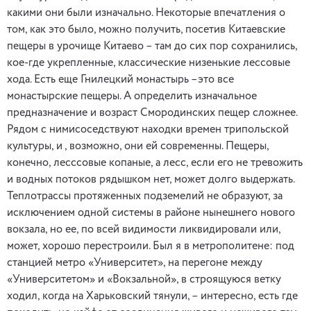
какими они были изначально. Некоторые впечатления о
том, как это было, можно получить, посетив Китаевские
пещеры в урочище Китаево – там до сих пор сохранились,
кое-где укрепленные, классические низенькие лессовые
хода. Есть еще Гнилецкий монастырь –это все
монастырские пещеры. А определить изначальное
предназначение и возраст Смородинских пещер сложнее.
Рядом с нимисоседствуют находки времен трипольской
культуры, и , возможно, они ей современны. Пещеры,
конечно, лесссовые копаные, а лесс, если его не тревожить
и водных потоков рядышком нет, может долго выдержать.
Теплотрассы протяженных подземелий не образуют, за
исключением одной системы в районе нынешнего нового
вокзала, но ее, по всей видимости ликвидировали или,
может, хорошо перестроили. Был я в метрополитене: под
станцией метро «Университет», на перегоне между
«Университетом» и «Вокзальной», в строящуюся ветку
ходил, когда на Харьковский тянули, – интересно, есть где