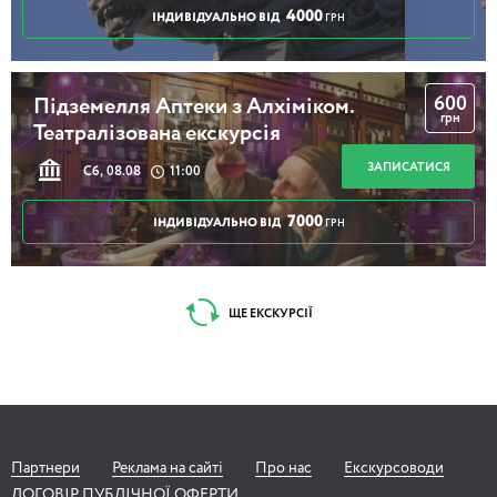
4000
ІНДИВІДУАЛЬНО ВІД
ГРН
600
Підземелля Аптеки з Алхіміком.
грн
Театралізована екскурсія
ЗАПИСАТИСЯ
Сб, 08.08
11:00
7000
ІНДИВІДУАЛЬНО ВІД
ГРН
ЩЕ ЕКСКУРСІЇ
Партнери
Реклама на сайті
Про нас
Екскурсоводи
ДОГОВІР ПУБЛІЧНОЇ ОФЕРТИ