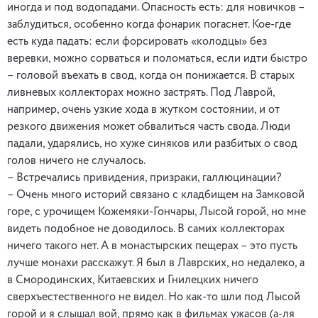
иногда и под водопадами. Опасность есть: для новичков –
заблудиться, особенно когда фонарик погаснет. Кое-где
есть куда падать: если форсировать «колодцы» без
веревки, можно сорваться и поломаться, если идти быстро
– головой въехать в свод, когда он понижается. В старых
ливневых коллекторах можно застрять. Под Лаврой,
например, очень узкие хода в жутком состоянии, и от
резкого движения может обвалиться часть свода. Люди
падали, ударялись, но хуже синяков или разбитых о свод
голов ничего не случалось.
– Встречались привидения, призраки, галлюцинации?
– Очень много историй связано с кладбищем на Замковой
горе, с урочищем Кожемяки-Гончары, Лысой горой, но мне
видеть подобное не доводилось. В самих коллекторах
ничего такого нет. А в монастырских пещерах – это пусть
лучше монахи расскажут. Я был в Лаврских, но недалеко, а
в Смородинских, Китаевских и Гнилецких ничего
сверхъестественного не видел. Но как-то шли под Лысой
горой и я слышал вой, прямо как в фильмах ужасов (а-ля