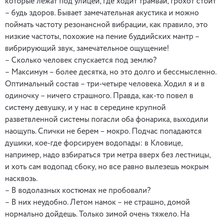
которые лежат под улицей, где ходит трамвай, грохот стоит
– будь здоров. Бывает замечательная акустика и можно
поймать частоту резонансной вибрации, как правило, это
низкие частоты, похожие на пение буддийских мантр –
вибрирующий звук, замечательное ощущение!
– Сколько человек спускается под землю?
– Максимум – более десятка, но это долго и бессмысленно.
Оптимальный состав – три-четыре человека. Ходил я и в
одиночку – ничего страшного. Правда, как-то повел в
систему девушку, и у нас в середине крупной
разветвленной системы погасли оба фонарика, выходили
наощупь. Спички не берем – мокро. Подчас попадаются
душики, кое-где форсируем водопады: в Кловице,
например, надо взбираться три метра вверх без лестницы,
и хоть сам водопад сбоку, но все равно вылезешь мокрым
насквозь.
– В водолазных костюмах не пробовали?
– В них неудобно. Летом намок – не страшно, домой
нормально дойдешь. Только зимой очень тяжело. На