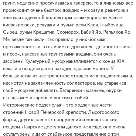
грунт, медленно просачиваясь в галерею, то в ливневых все
происходит очень быстро: дождик – и сразу в решеточки
хлынула водичка. В коллекторы также упрятаны малые
киевские реки, речушки и ручьи: реки Клов, Глыбочица,
Сырец, ручьи Крещатик, Скоморох, Бабий Яр, Репьяхов Яр.
Мы везде там были. Как правило, у них большая
протяженность и, в отличие от дренажек, где просто глина
и песок, нанесенные грунтовыми водами, они очень
засорены. Культурный мусор накапливается с конца XIX
века, и я неоднократно находил царские монеты. У
большинства из нас трепетное отношение к подземельям и,
несмотря на захламленность коллекторов, мы стараемся
свой мусор не добавлять. Батарейки «юзаные», окурки
складываем в карман и уносим с собой.
Исторические подземелья – это подземные части
строений Новой Печерской крепости, Лысогорского
форта, других военных сооружений и монастырские
пещеры. Лаврские доступны далеко не везде, они очень
окультурены и дают слабенькое представление о том,