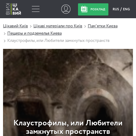
RUS
ENG
РОЗКЛАД
Цікавий Київ
Цікаві матеріали про Київ
Пам'ятки Києва
Пещеры и подземелья Киева
Клаустрофилы, или Любители замкнутых пространств
Клаустрофилы, или Любители
замкнутых пространств