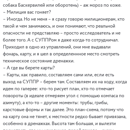
собака Баскервилей или оборотень) – аж мороз по коже.
– Милиция вас гоняет?
– Иногда. Но не меня – я сразу говорю милиционерам, кто
такой и чем занимаюсь, и они понимают, что реальной
опасности не представляю – просто исследователь и не
более того. А с СУППРом я даже когда-то сотрудничал.
Приходил в одно из управлений, они мне выдавали
фонарь, карту, и я шел в определеннное место смотреть
техническое состояние дренажки.
– А где вы берете карты?
– Карты, как правило, составляем сами или, если есть
выход на СУППР – берем там. Составляем их на ходу, когда
идем по галерее: кто-то рисует план, кто-то отмечает
повороты (в идеале отмеряем угол с помощью компаса по
азимуту), а кто-то – другие моменты: трубы, грибы,
карстовые формы и так далее. Это план-схема, потому что
на карту она не тянет, к местности редко бывает привязана,
особенно в дренажках. Высота там большая, и вылезти