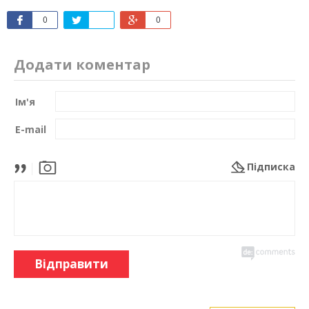
0
0
Додати коментар
Ім'я
E-mail
Підписка
Відправити