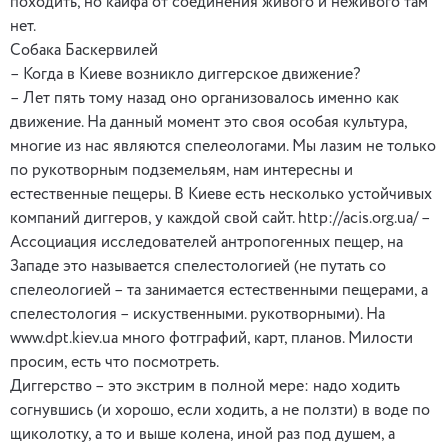
походить, но кайфа от соединения живого и неживого там
нет.
Собака Баскервилей
– Когда в Киеве возникло диггерское движение?
– Лет пять тому назад оно организовалось именно как
движение. На данный момент это своя особая культура,
многие из нас являются спелеологами. Мы лазим не только
по рукотворным подземельям, нам интересны и
естественные пещеры. В Киеве есть несколько устойчивых
компаний диггеров, у каждой свой сайт. http://acis.org.ua/ –
Ассоциация исследователей антропогенных пещер, на
Западе это называется спелестологией (не путать со
спелеологией – та занимается естественными пещерами, а
спелестология – искуственными. рукотворными). На
www.dpt.kiev.ua много фотграфий, карт, планов. Милости
просим, есть что посмотреть.
Диггерство – это экстрим в полной мере: надо ходить
согнувшись (и хорошо, если ходить, а не ползти) в воде по
щиколотку, а то и выше колена, иной раз под душем, а