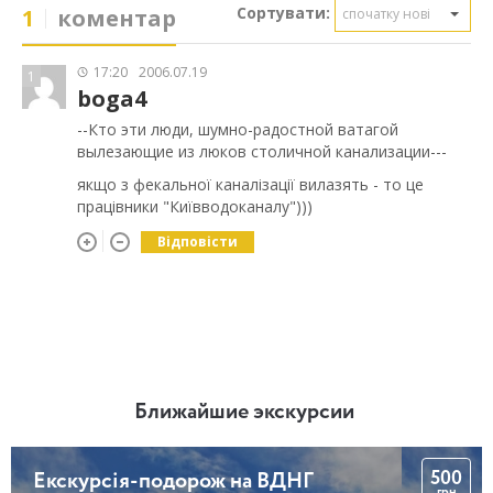
Сортувати:
1
коментар
спочатку нові
17:20
2006.07.19
1
boga4
--Кто эти люди, шумно-радостной ватагой
вылезающие из люков столичной канализации---
якщо з фекальної каналізації вилазять - то це
працівники "Київводоканалу")))
Відповісти
Ближайшие экскурсии
500
Екскурсія-подорож на ВДНГ
грн