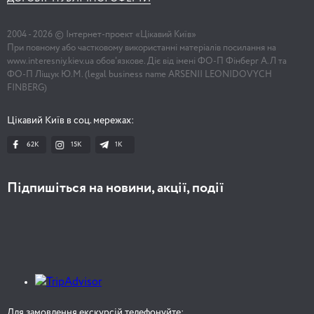
2004 -
2026
© Інтернет-проект «Цікавий Київ»
При повному або частковому використанні матеріалів посилання на
www.interesniy.kiev.ua обов'язкове. Діє від імені ФО-П Фінберг А.Л та
ФО-П Ліщук Ю.М. (legal business name ARSENII LEONIDOVYCH
FINBERG)
Цікавий Київ в соц. мережах:
62K
15K
1К
Підпишіться на новини, акції, події
Для замовлення екскурсій телефонуйте: