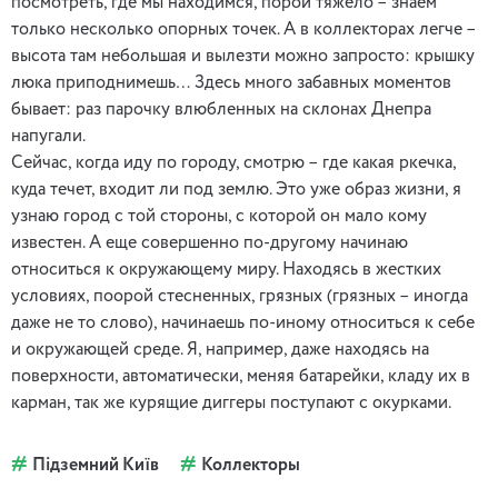
посмотреть, где мы находимся, порой тяжело – знаем
только несколько опорных точек. А в коллекторах легче –
высота там небольшая и вылезти можно запросто: крышку
люка приподнимешь… Здесь много забавных моментов
бывает: раз парочку влюбленных на склонах Днепра
напугали.
Сейчас, когда иду по городу, смотрю – где какая ркечка,
куда течет, входит ли под землю. Это уже образ жизни, я
узнаю город с той стороны, с которой он мало кому
известен. А еще совершенно по-другому начинаю
относиться к окружающему миру. Находясь в жестких
условиях, поорой стесненных, грязных (грязных – иногда
даже не то слово), начинаешь по-иному относиться к себе
и окружающей среде. Я, например, даже находясь на
поверхности, автоматически, меняя батарейки, кладу их в
карман, так же курящие диггеры поступают с окурками.
Підземний Київ
Коллекторы