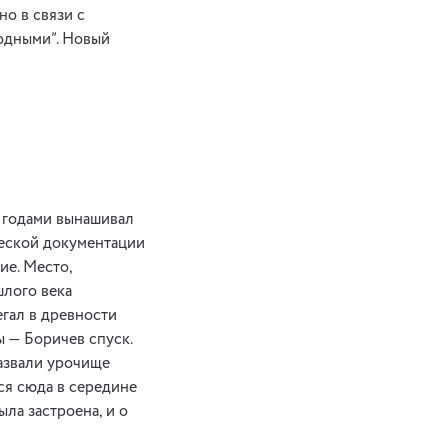
но в связи с
одными”. Новый
е годами вынашивал
ческой документации
е. Место,
шлого века
гал в древности
 — Боричев спуск.
азвали урочище
ся сюда в середине
ыла застроена, и о