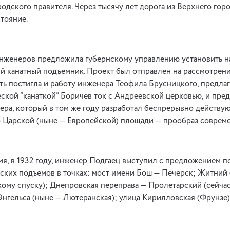
ородского правителя. Через тысячу лет дорога из Верхнего гор
стояние.
 инженеров предложила губернскому управлению установить 
й канатный подъемник. Проект был отправлен на рассмотрени
асть постигла и работу инженера Теофила Брусницкого, предла
ской “канаткой” Боричев ток с Андреевской церковью, и пре
ера, который в том же году разработал беспрерывно действ
о Царской (ныне — Европейской) площади — прообраз совреме
мя, в 1932 году, инженер Подгаец выступил с предложением п
ских подъемов в точках: мост имени Бош — Печерск; Житний
кому спуску); Днепровская переправа — Пролетарский (сейчас
Энгельса (ныне — Лютеранская); улица Кирилловская (Фрунзе)