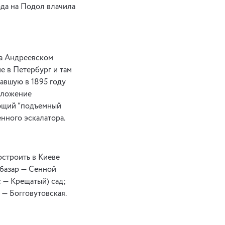
ода на Подол влачила
на Андреевском
е в Петербург и там
гавшую в 1895 году
дложение
ующий “подъемный
нного эскалатора.
остроить в Киеве
 базар — Сенной
 — Крещатый) сад;
 — Богговутовская.