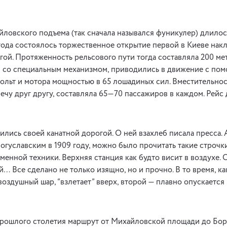
ловского подъема (так сначала назывался фуникулер) длилось 
 года состоялось торжественное открытие первой в Киеве на
гой. Протяженность рельсового пути тогда составляла 200 мет
 со специальным механизмом, приводились в движение с пом
ольт и мотора мощностью в 65 лошадиных сил. Вместительнос
чу друг другу, составляла 65—70 пассажиров в каждом. Рейс 
ились своей канатной дорогой. О ней взахлеб писала пресса. 
гуславским в 1909 году, можно было прочитать такие строчк
менной техники. Верхняя станция как будто висит в воздухе. 
… Все сделано не только изящно, но и прочно. В то время, ка
воздушный шар, “взлетает” вверх, второй — плавно опускается
 прошлого столетия маршрут от Михайловской площади до Бор