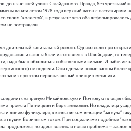
ов, до нынешней улицы Сагайдачного. Правда, без чрезвычай
замены каната летом 1928 года верхний вагон с пассажирами 
 со своим “коллегой”, в результате чего оба деформировались 
том не пострадали.
ял длительный капитальный ремонт. Однако если при открыти
орудование и вагоны были изготовлены в Швейцарии, то тепер
ти, надо было обходиться собственными силами. И рабочие 
Дзержинского) не подвели. Они сделали новые вагоны более 
сохранив при этом первоначальный принцип механики.
я соединить напрямую Михайловскую и Почтовую площадь был
рами проекта Пятницким и Барышниковым. Но владелица усад
сти линию фуникулера, в качестве компенсации “загнула” таку
ся глухим Боричевым током. При социализме подобные “накл
ыла продолжена, но здесь возникла новая проблема — заслон 