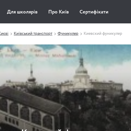
Для школярів
Про Київ
Сертифікати
Києві
Київський транспорт
Фуникулер
Киевский фуникулер