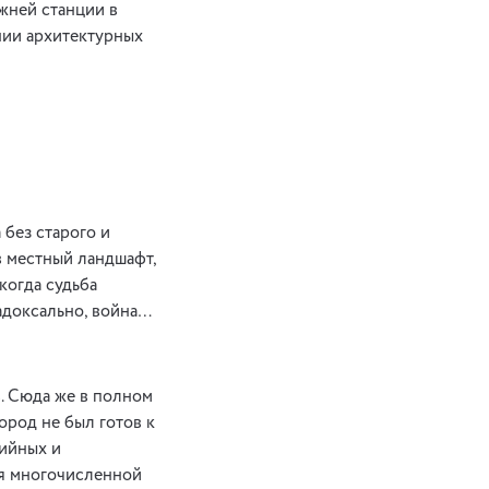
жней станции в
нии архитектурных
 без старого и
в местный ландшафт,
когда судьба
радоксально, война…
в. Сюда же в полном
ород не был готов к
тийных и
ья многочисленной