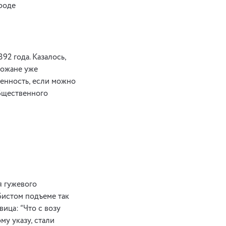
ороде
92 года. Казалось,
рожане уже
шенность, если можно
общественного
я гужевого
бистом подъеме так
ица: “Что с возу
му указу, стали