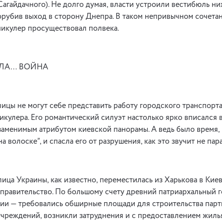
агайдачного). Не долго думая, власти устроили вестибюль ни
орубив выход в сторону Днепра. В таком непривычном сочета
никулер просуществовал полвека.
ЛА… ВОЙНА
ицы не могут себе представить работу городского транспорта
икулера. Его романтический силуэт настолько ярко вписался 
езаменимым атрибутом киевской панорамы. А ведь было время, 
а волоске”, и спасла его от разрушения, как это звучит не па
лица Украины, как известно, переместилась из Харькова в Кие
 правительство. По большому счету древний патриархальный г
сии — требовались обширные площади для строительства пар
учреждений, возникли затруднения и с предоставлением жил