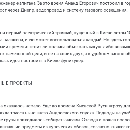
инженер-капитана. За это время Аманд Егорович построил в г
ст через Днепр, водопровод и систему газового освещения.
 и первый электрический трамвай, пущенный в Киеве летом 18
а налажена, и ею может воспользоваться каждый. Но здесь го
мии времени: стоит ли полчаса объезжать какую-либо возвы
 к намеченной цели, и не на своих двух, а в удобном вагоне 
илась идея построить в Киеве фуникулер.
НЫЕ ПРОЕКТЫ
а оказалось немало. Еще во времена Киевской Руси угрозу дл
ляла трасса нынешнего Андреевского спуска. Подводы на уха
ые грузы приходилось собирать часами. Отсюда и пошла послов
 выпавшие предметы из купеческих обозов, согласно княжеско