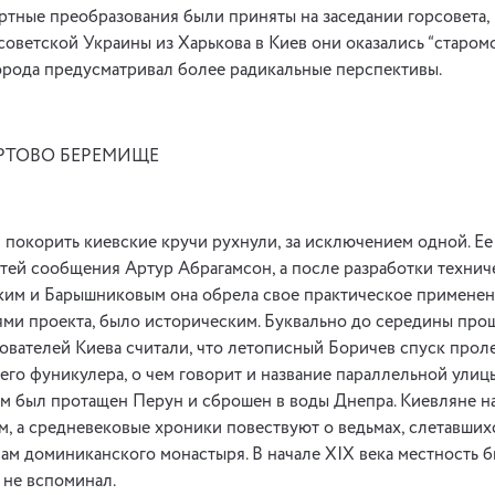
ртные преобразования были приняты на заседании горсовета, 
оветской Украины из Харькова в Киев они оказались “старом
орода предусматривал более радикальные перспективы.
ЕРТОВО БЕРЕМИЩЕ
 покорить киевские кручи рухнули, за исключением одной. Е
тей сообщения Артур Абрагамсон, а после разработки техни
им и Барышниковым она обрела свое практическое применени
ми проекта, было историческим. Буквально до середины про
вателей Киева считали, что летописный Боричев спуск проле
го фуникулера, о чем говорит и название параллельной улицы
ем был протащен Перун и сброшен в воды Днепра. Киевляне н
 а средневековые хроники повествуют о ведьмах, слетавших
нам доминиканского монастыря. В начале XIX века местность б
 не вспоминал.