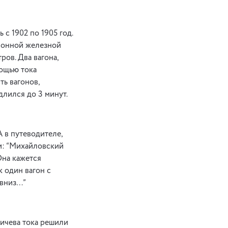
с 1902 по 1905 год.
клонной железной
ров. Два вагона,
ощью тока
ть вагонов,
длился до 3 минут.
А в путеводителе,
и: “Михайловский
Она кажется
к один вагон с
 вниз…”
ичева тока решили