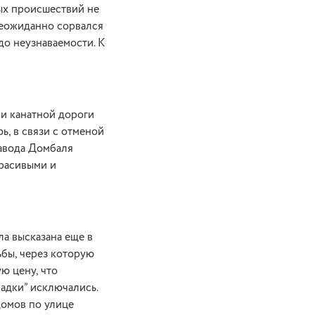
ных происшествий не
неожиданно сорвался
до неузнаваемости. К
и канатной дороги
ь, в связи с отменой
завода Домбаля
красивыми и
а высказана еще в
ьбы, через которую
ю цену, что
адки” исключались.
домов по улице