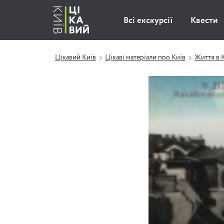
Всі екскурсії
Квести
Цікавий Київ
Цікаві матеріали про Київ
Життя в 