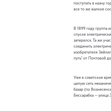
поступать в казну г
все то же жалкое со
В 1899 году группа
спуске электрически
затерялся. Та же уч
соединить электриче
изобретателя Зейлиг
путь” от Почтовой д
Уже в советское вре
целую сеть механиче
базар (по Вознесенс
Бессарабка — улица 