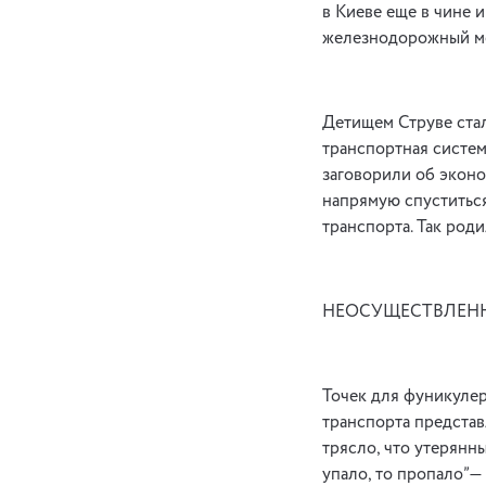
в Киеве еще в чине 
железнодорожный мо
Детищем Струве стал
транспортная систем
заговорили об эконо
напрямую спуститься
транспорта. Так род
НЕОСУЩЕСТВЛЕН
Точек для фуникулер
транспорта представ
трясло, что утерянн
упало, то пропало”—