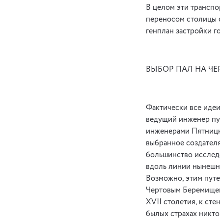
В целом эти транспо
переносом столицы с
генплан застройки г
ВЫБОР ПАЛ НА Ч
Фактически все идеи
ведущий инженер пу
инженерами Пятницк
выбранное создателя
большинство исследо
вдоль линии нынешне
Возможно, этим пут
Чертовым Беремищем,
XVII столетия, к сте
былых страхах никто