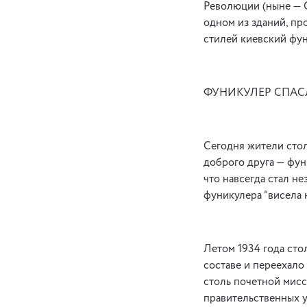
Революции (ныне — С
одном из зданий, пр
стилей киевский фу
ФУНИКУЛЕР СПАС
Сегодня жители стол
доброго друга — фун
что навсегда стал н
фуникулера “висела н
Летом 1934 года сто
составе и переехало
столь почетной мис
правительственных 