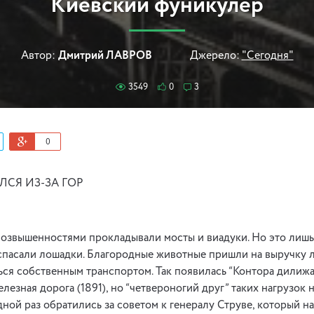
Киевский фуникулер
Автор:
Дмитрий ЛАВРОВ
Джерело:
"Сегодня"
3549
0
3
0
СЯ ИЗ-ЗА ГОР
озвышенностями прокладывали мосты и виадуки. Но это лишь
спасали лошадки. Благородные животные пришли на выручку л
ься собственным транспортом. Так появилась “Контора дилижанс
лезная дорога (1891), но “четвероногий друг” таких нагрузок 
дной раз обратились за советом к генералу Струве, который н