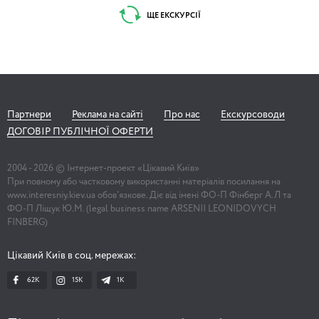
ЩЕ ЕКСКУРСІЇ
Партнери
Реклама на сайті
Про нас
Екскурсоводи
ДОГОВІР ПУБЛІЧНОЇ ОФЕРТИ
2004 -
2026
© Інтернет-проект «Цікавий Київ»
При повному або частковому використанні матеріалів посилання на
www.interesniy.kiev.ua обов'язкове. Діє від імені ФО-П Фінберг А.Л та
ФО-П Ліщук Ю.М. (legal business name ARSENII LEONIDOVYCH
FINBERG)
Цікавий Київ в соц. мережах:
62K
15K
1К