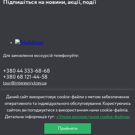
Підпишіться на новини, акції, події
Для замовлення екскурсій телефонуйте:
+380 44 333-68-68
+380 68 121-44-58
tour@interesniy.kiev.ua
Даний сайт використовує cookie-файли з метою забезпечення
оперативного та індивідуального обслуговування. Користуючись
ЗАМОВИТИ ЕКСКУРСІЮ
сайтом, ви погоджуєтеся з використанням нами cookie-файлів.
Детальна інформація тут:
«Умови використання cookie-файлів»
Прийняти