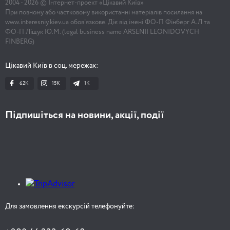
2004 -
2026
© Інтернет-проект «Цікавий Київ»
При повному або частковому використанні матеріалів посилання на
www.interesniy.kiev.ua обов'язкове. Діє від імені ФО-П Фінберг А.Л та
ФО-П Ліщук Ю.М. (legal business name ARSENII LEONIDOVYCH
FINBERG)
Цікавий Київ в соц. мережах:
62K
15K
1К
Підпишіться на новини, акції, події
Для замовлення екскурсій телефонуйте: