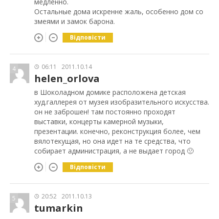
медленно.
Остальные дома искренне жаль, особенно дом со
змеями и замок барона.
Відповісти
06:11
2011.10.14
4
helen_orlova
в Шоколадном домике расположена детская
худ.галлерея от музея изобразительного искусства.
он не заброшен! там постоянно проходят
выставки, концерты камерной музыки,
презентации. конечно, реконструкция более, чем
вялотекущая, но она идет на те средства, что
собирает администрация, а не выдает город 🙁
Відповісти
20:52
2011.10.13
5
tumarkin