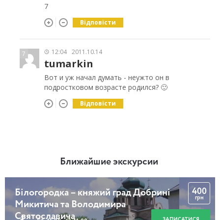
7
Відповісти
12:04
2011.10.14
7
tumarkin
Вот и уж начал думать - неужто он в
подростковом возрасте родился? 🙂
Відповісти
Ближайшие экскурсии
400
Білогородка – княжий град Добрині
грн
Микитича та Володимира
Святославича
ЗАПИСАТИСЯ