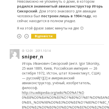
Невозможно не упомянуть о доме, в котором
родился знаменитый авиаконструктор Игорь
Сикорский
. Дом этого знакового для авиации
человека был
построен лишь в 1904 году
, но
сейчас находится в полном упадке.
Я на этой фразе завис минуты на две 🙂
Відповісти
12:01
2011.10.14
6
sniper_n
Игорь Иванович Сикорский (англ. Igor Sikorsky,
25 мая 1889, Киев, Российская империя — 26
октября 1972, Истон, штат Коннектикут, США)
— русский[1][2] и американский
авиаконструктор, учёный, изобретатель,
философ.
http://ru.wikipedia.org/wiki/%D0%A1%D
0%B8%D0%BA%D0%BE%D1%80%D1%81%D0%BA%
0%B9,_%D0%98%D0%B3%D0%BE%D1%80%D1%8C_
8%D0%B2%D0%B0%D0%BD%D0%BE%D0%B2%D0%