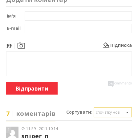
Ім'я
E-mail
Підписка
Відправити
Сортувати:
7
коментарів
спочатку нові
11:59
2011.10.14
1
sniper_n