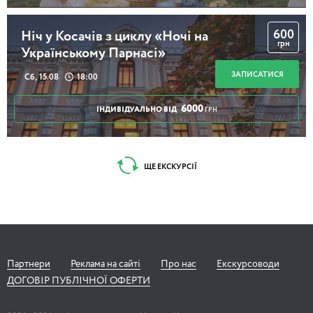
600
Ніч у Косачів з циклу «Ночі на
грн
Українському Парнасі»
ЗАПИСАТИСЯ
Сб, 15.08
18:00
6000
ІНДИВІДУАЛЬНО ВІД
ГРН
ЩЕ ЕКСКУРСІЇ
Партнери
Реклама на сайті
Про нас
Екскурсоводи
ДОГОВІР ПУБЛІЧНОЇ ОФЕРТИ