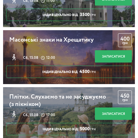
Сб, 15.08
11:00
3500
ІНДИВІДУАЛЬНО ВІД
ГРН
400
Масонські знаки на Хрещатику
грн
ЗАПИСАТИСЯ
Сб, 15.08
12:00
4500
ІНДИВІДУАЛЬНО ВІД
ГРН
450
Плітки. Слухаємо та не засуджуємо
грн
(з пікніком)
ЗАПИСАТИСЯ
Сб, 15.08
17:00
5000
ІНДИВІДУАЛЬНО ВІД
ГРН