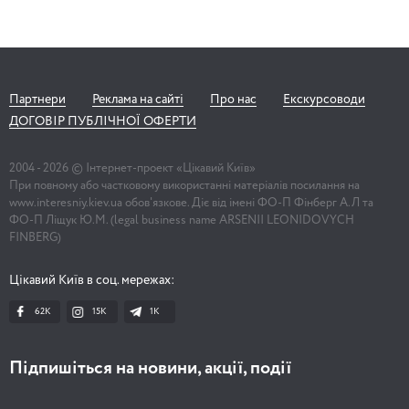
Партнери
Реклама на сайті
Про нас
Екскурсоводи
ДОГОВІР ПУБЛІЧНОЇ ОФЕРТИ
2004 -
2026
© Інтернет-проект «Цікавий Київ»
При повному або частковому використанні матеріалів посилання на
www.interesniy.kiev.ua обов'язкове. Діє від імені ФО-П Фінберг А.Л та
ФО-П Ліщук Ю.М. (legal business name ARSENII LEONIDOVYCH
FINBERG)
Цікавий Київ в соц. мережах:
62K
15K
1К
Підпишіться на новини, акції, події