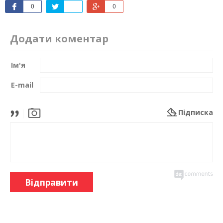
0
0
Додати коментар
Ім'я
E-mail
Підписка
Відправити