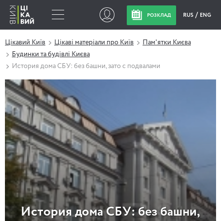
RUS
ENG
РОЗКЛАД
Цікавий Київ
Цікаві матеріали про Київ
Пам'ятки Києва
Будинки та будівлі Києва
История дома СБУ: без башни, зато с подвалами
История дома СБУ: без башни,