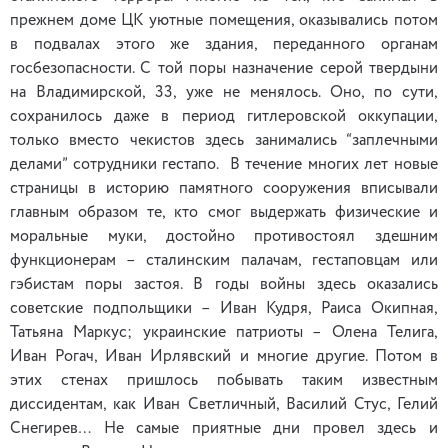
прежнем доме ЦК уютные помещения, оказывались потом
в подвалах этого же здания, переданного органам
госбезопасности. С той поры назначение серой твердыни
на Владимирской, 33, уже не менялось. Оно, по сути,
сохранилось даже в период гитлеровской оккупации,
только вместо чекистов здесь занимались “заплечными
делами” сотрудники гестапо. В течение многих лет новые
страницы в историю памятного сооружения вписывали
главным образом те, кто смог выдержать физические и
моральные муки, достойно противостоял здешним
функционерам – сталинским палачам, гестаповцам или
гэбистам поры застоя. В годы войны здесь оказались
советские подпольщики – Иван Кудря, Раиса Окипная,
Татьяна Маркус; украинские патриоты – Олена Телига,
Иван Рогач, Иван Ирлявский и многие другие. Потом в
этих стенах пришлось побывать таким известным
диссидентам, как Иван Светличный, Василий Стус, Гелий
Снегирев… Не самые приятные дни провел здесь и