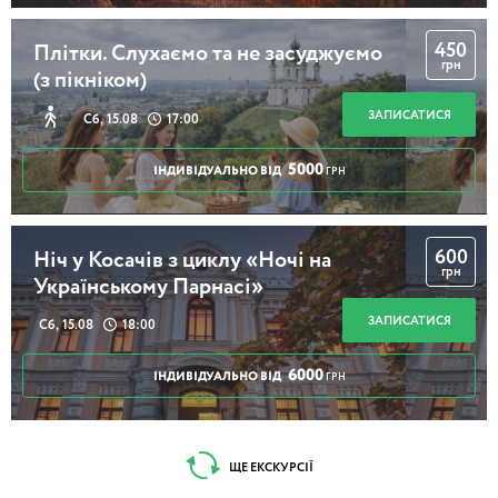
450
Плітки. Слухаємо та не засуджуємо
грн
(з пікніком)
ЗАПИСАТИСЯ
Сб, 15.08
17:00
5000
ІНДИВІДУАЛЬНО ВІД
ГРН
600
Ніч у Косачів з циклу «Ночі на
грн
Українському Парнасі»
ЗАПИСАТИСЯ
Сб, 15.08
18:00
6000
ІНДИВІДУАЛЬНО ВІД
ГРН
ЩЕ ЕКСКУРСІЇ