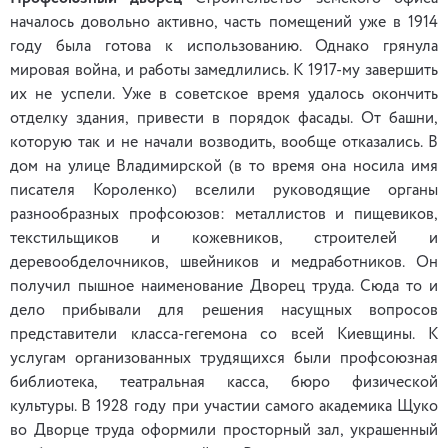
началось довольно активно, часть помещений уже в 1914
году была готова к использованию. Однако грянула
мировая война, и работы замедлились. К 1917-му завершить
их не успели. Уже в советское время удалось окончить
отделку здания, привести в порядок фасады. От башни,
которую так и не начали возводить, вообще отказались. В
дом на улице Владимирской (в то время она носила имя
писателя Короленко) вселили руководящие органы
разнообразных профсоюзов: металлистов и пищевиков,
текстильщиков и кожевников, строителей и
деревообделочников, швейников и медработников. Он
получил пышное наименование Дворец труда. Сюда то и
дело прибывали для решения насущных вопросов
представители класса-гегемона со всей Киевщины. К
услугам организованных трудящихся были профсоюзная
библиотека, театральная касса, бюро физической
культуры. В 1928 году при участии самого академика Щуко
во Дворце труда оформили просторный зал, украшенный