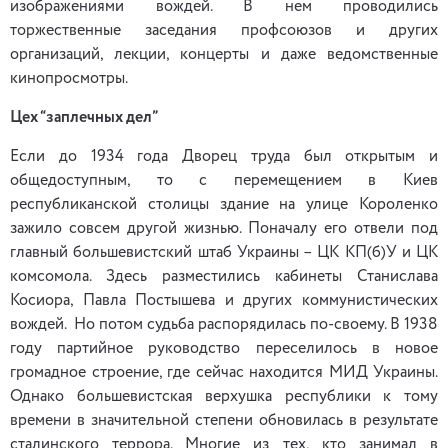
изображениями вождей. В нем проводились
торжественные заседания профсоюзов и других
организаций, лекции, концерты и даже ведомственные
кинопросмотры.
Цех “заплечных дел”
Если до 1934 года Дворец труда был открытым и
общедоступным, то с перемещением в Киев
республиканской столицы здание на улице Короленко
зажило совсем другой жизнью. Поначалу его отвели под
главный большевистский штаб Украины – ЦК КП(б)У и ЦК
комсомола. Здесь разместились кабинеты Станислава
Косиора, Павла Постышева и других коммунистических
вождей. Но потом судьба распорядилась по-своему. В 1938
году партийное руководство переселилось в новое
громадное строение, где сейчас находится МИД Украины.
Однако большевистская верхушка республики к тому
времени в значительной степени обновилась в результате
сталинского террора. Многие из тех, кто занимал в