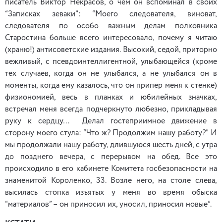
писатель Виктор Некрасов, о чем он вспоминал в своих
“Записках зеваки”: “Моего следователя, виноват,
следователя по особо важным делам полковника
Старостина больше всего интересовало, почему я читаю
(храню!) антисоветские издания. Высокий, седой, приторно
вежливый, с псевдоинтеллигентной, улыбающейся (кроме
тех случаев, когда он не улыбался, а не улыбался он в
моменты, когда ему казалось, что он припер меня к стенке)
физиономией, весь в планках и юбилейных значках,
встречал меня всегда подчеркнуто любезно, прикладывая
руку к сердцу… Делал гостеприимное движение в
сторону моего стула: “Что ж? Продолжим нашу работу?” И
мы продолжали нашу работу, длившуюся шесть дней, с утра
до позднего вечера, с перерывом на обед. Все это
происходило в его кабинете Комитета госбезопасности на
знаменитой Короленко, 33. Возле него, на столе слева,
высилась стопка изъятых у меня во время обыска
“материалов” – он приносил их, уносил, приносил новые”.