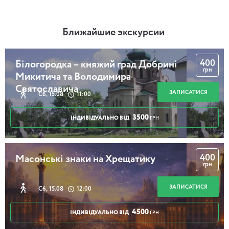
Ближайшие экскурсии
400
Білогородка – княжий град Добрині
грн
Микитича та Володимира
Святославича
ЗАПИСАТИСЯ
Сб, 15.08
11:00
3500
ІНДИВІДУАЛЬНО ВІД
ГРН
400
Масонські знаки на Хрещатику
грн
ЗАПИСАТИСЯ
Сб, 15.08
12:00
4500
ІНДИВІДУАЛЬНО ВІД
ГРН