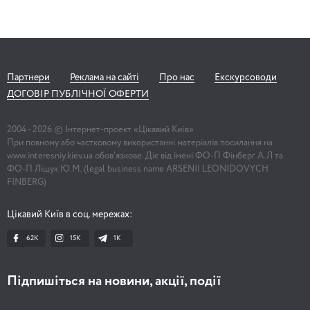
Партнери
Реклама на сайті
Про нас
Екскурсоводи
ДОГОВІР ПУБЛІЧНОЇ ОФЕРТИ
2004 -
2026
© Інтернет-проект «Цікавий Київ»
При повному або частковому використанні матеріалів посилання на
www.interesniy.kiev.ua обов'язкове. Діє від імені ФО-П Фінберг А.Л та
ФО-П Ліщук Ю.М. (legal business name ARSENII LEONIDOVYCH
FINBERG)
Цікавий Київ в соц. мережах:
62K
15K
1К
Підпишіться на новини, акції, події