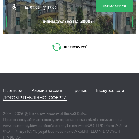
ЗАПИСАТИСЯ
Нд, 09.08
17:00
3000
ІНДИВІДУАЛЬНО ВІД
ГРН
ЩЕ ЕКСКУРСІЇ
Партнери
Реклама на сайті
Про нас
Екскурсоводи
ДОГОВІР ПУБЛІЧНОЇ ОФЕРТИ
2004 -
2026
© Інтернет-проект «Цікавий Київ»
При повному або частковому використанні матеріалів посилання на
www.interesniy.kiev.ua обов'язкове. Діє від імені ФО-П Фінберг А.Л та
ФО-П Ліщук Ю.М. (legal business name ARSENII LEONIDOVYCH
FINBERG)