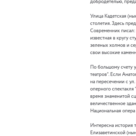
добродетелью, преда
Улица Кадетская (ны
столетия. Здесь пре
Современник писал: 
известная в кругу с
зеленых холмов и се
свои высокие каменн
По большому счету у
театров”. Если Анат
на пересечении с ул
оперного спектакля 
время знаменитой сц
величественное здан
Национальная опера
Интересна история т
Елизаветинской (нын