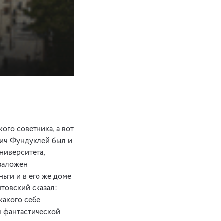
ого советника, а вот
вич Фундуклей был и
ниверситета,
 заложен
ьги и в его же доме
товский сказал:
какого себе
я фантастической