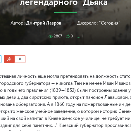
легендарного “Дьяка”
Автор:
Дмитрий Лавров
Джерело:
"Сегодня"
2807
0
1
0
потешная личность еще могла претендовать на должность статск
городского губернатора — никогда. Тем не менее Иван Ивано
но в годы его правления (1839—1852) были построены здания у
ых девиц, два сиротских приюта, открыт пансион Лавашовой,
снована обсерватория. А в 1860 году на пожертвованные им ден
открыто женское учебное заведение, о котором историк Семен
ший на свой капитал в Киеве женское училище, не требует ни
оздвиг для себя памятник…” Киевский губернатор прославилс