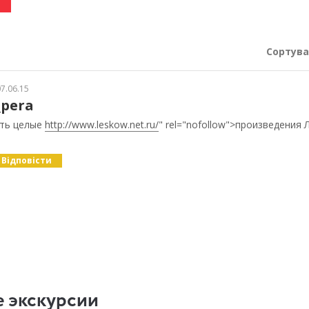
Сортува
7.06.15
_pera
сть целые
http://www.leskow.net.ru/
" rel="nofollow">произведения 
Відповісти
 экскурсии