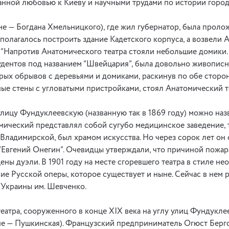
нной любовью к Киеву и научными трудами по истории город
не — Богдана Хмельницкого), где жил губернатор, была пролож
дполагалось построить здание Кадетского корпуса, а возвели 
“Напротив Анатомического театра стояли небольшие домики…
тудентов под названием “Швейцария”, была довольно живопис
рых обрывов с деревьями и домиками, раскинув по обе стороны
ые стены с угловатыми пристройками, стоял Анатомический т
лицу Фундуклеевскую (названную так в 1869 году) можно назв
омический представлял собой сугубо медицинское заведение, т
. Владимирской, был храмом искусства. Но через сорок лет он
“Евгений Онегин”. Очевидцы утверждали, что причиной пожар
ены дуэли. В 1901 году на месте сгоревшего театра в стиле н
ие Русской оперы, которое существует и ныне. Сейчас в нем 
 Украины им. Шевченко.
еатра, сооруженного в конце ХIХ века на углу улиц Фундукле
е — Пушкинская). Французский предприниматель Огюст Берго