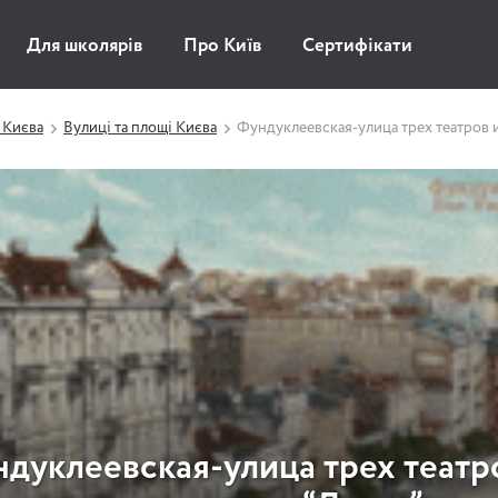
Для школярів
Про Київ
Сертифікати
 Києва
Вулиці та площі Києва
Фундуклеевская-улица трех театров и
дуклеевская-улица трех театр