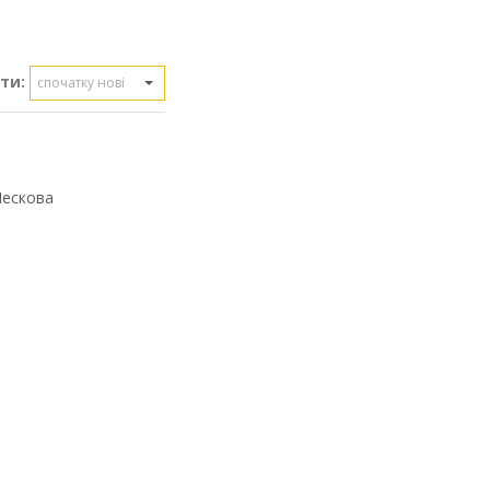
ти:
спочатку нові
Лескова