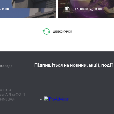
11:00
Сб, 08.08
11:00
ЩЕ ЕКСКУРСІЇ
Підпишіться на новини, акції, події
рсоводи
лання на
нберг А.Л та ФО-П
 FINBERG)