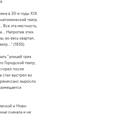
а.
ена в 30-е годы ХIХ
Анатомический театр.
 Вся эта местность,
на… Напротив этих
, во весь квартал,
еатр…” (1850)
ать “улицей трех
о Городской театр,
 сгорел после
а стал выстрел во
еоренессанс выросло
размещается
евской и Ново-
нье сначала и не