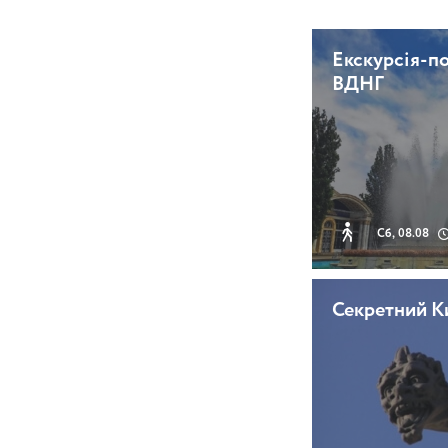
Екскурсія-п
ВДНГ
Сб, 08.08
Секретний К