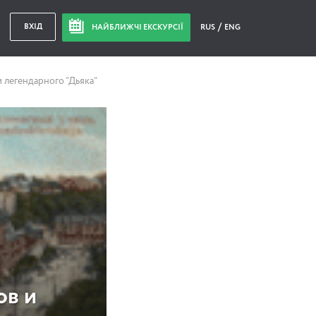
ВХІД
НАЙБЛИЖЧІ ЕКСКУРСІЇ
RUS
ENG
 легендарного “Дьяка”
ов и