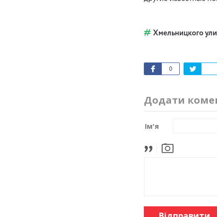
Хмельницкого ули
0
Додати коме
Ім'я
Відправити