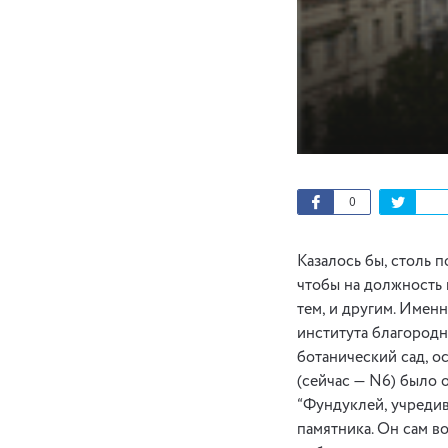
0
Казалось бы, столь 
чтобы на должность 
тем, и другим. Имен
института благородн
ботанический сад, о
(сейчас — N6) было 
“Фундуклей, учредив
памятника. Он сам в