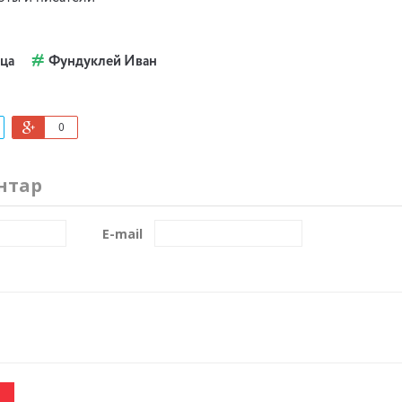
ца
Фундуклей Иван
0
нтар
E-mail