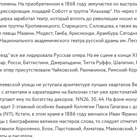
помены. На приобретенном в 1868 году земучастке он выстрои
рессировщик лошадей Соботт и труппа “Альказар”. Но через т
цирка заработал театр, который вплоть до революции носил и
ли труппы Кропивницкого, Старицкого, Соловцова, а также в
 певцы Мазини, Модест, Гамба, Арисмонди, Арамбура. Сегодня
Национального академического театра русской драмы им. Лес
езд” все же лидировала Русская опера. На ее сцене в конце Х
ар, Росси, Баттистини, Джеральдини, Титта Руффо, Шаляпин,
х опер присутствовали Чайковский, Рахманинов, Римский-Кор
еевской улицы не уступала архитектуре лучших кварталов В
 с атлантами и кариатидами на балконах стал уже хрестомати
ступают ему по богатству декоров: NN26, 30, 44. На фоне мон
ядит 2-этажный особняк бывшей Коллегии Павла Галагана с 
 (N11). Кстати, в этом храме в 1886 году венчался Иван Франк
цы с биографиями великих мастеров слова, то следует отметит
ставили Короленко, Блок, Паустовкий, Ахматова, Маяковский,
эты и писатели