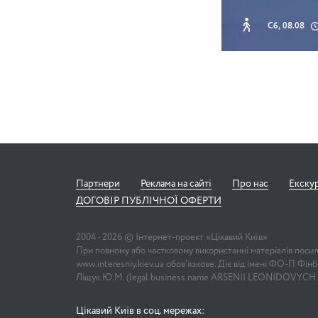
Сб, 08.08
Партнери
Реклама на сайті
Про нас
Екску
ДОГОВІР ПУБЛІЧНОЇ ОФЕРТИ
2004 -
2026
© Інтернет-проект «Цікавий Київ»
При повному або частковому використанні матеріалів поси
www.interesniy.kiev.ua обов'язкове. Діє від імені ФО-П Фі
Ліщук Ю.М. (legal business name ARSENII LEONIDOVYCH
Цікавий Київ в соц. мережах: