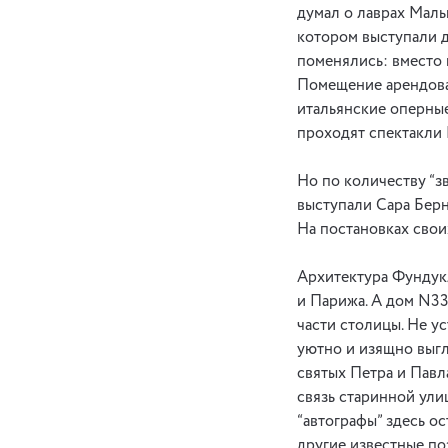
думал о лаврах Маль
котором выступали д
поменялись: вместо 
Помещение арендова
итальянские оперные
проходят спектакли 
Но по количеству “зв
выступали Сара Берн
На постановках свои
Архитектура Фундукл
и Парижа. А дом N33
части столицы. Не у
уютно и изящно выгл
святых Петра и Павла
связь старинной ули
“автографы” здесь о
другие известные по