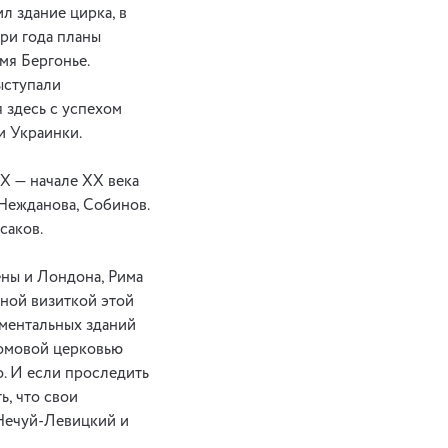
л здание цирка, в
ри года планы
мя Бергонье.
ыступали
 здесь с успехом
и Украинки.
IХ — начале ХХ века
 Нежданова, Собинов.
саков.
ены и Лондона, Рима
йной визиткой этой
ументальных зданий
домовой церковью
о. И если проследить
ь, что свои
 Нечуй-Левицкий и