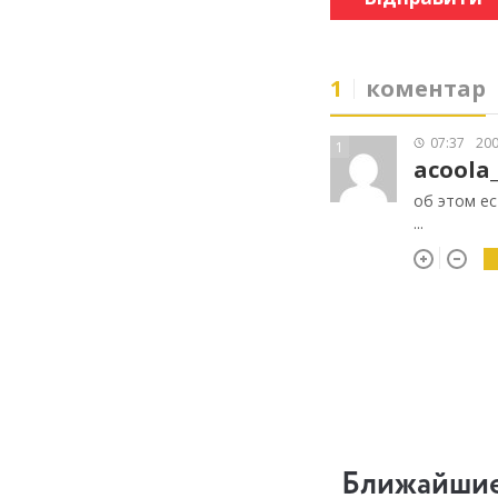
1
коментар
07:37
200
1
acoola
об этом е
...
Ближайшие