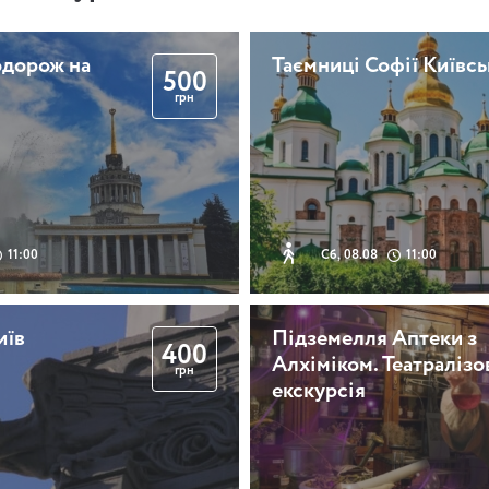
одорож на
Таємниці Софії Київсь
500
грн
11:00
Сб, 08.08
11:00
иїв
Підземелля Аптеки з
400
Алхіміком. Театралізо
грн
екскурсія