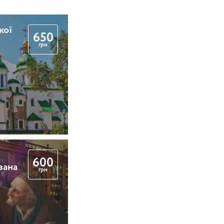
кої
650
грн
600
вана
грн