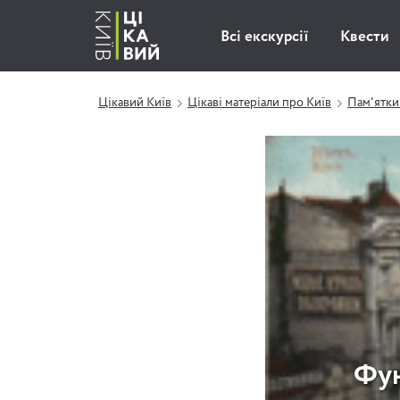
Всі екскурсії
Квести
Цікавий Київ
Цікаві матеріали про Київ
Пам'ятки
Фун