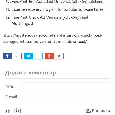
FinePrint Pre-Activated Universal (x32x64) Lifetime
License recovery program for popular software titles
FinePrint Crack All Versions [x86x64] Final
Multilingual
https://mysteriouskiev.com/final-fantasy-xvi-crack-fixed-
elamigos-release-pc-version-torrent-download/
0
0
Додати коментар
Ім'я
E-mail
Підписка