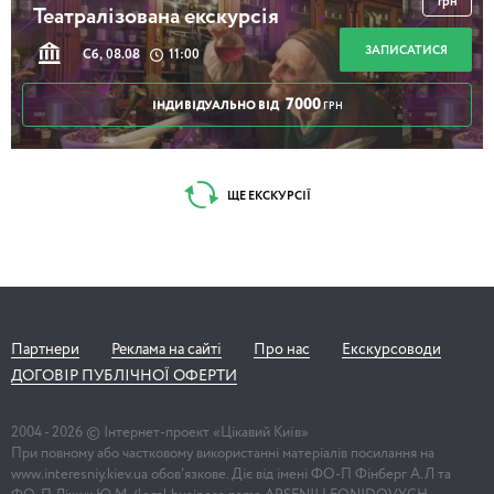
грн
Театралізована екскурсія
ЗАПИСАТИСЯ
Сб, 08.08
11:00
7000
ІНДИВІДУАЛЬНО ВІД
ГРН
ЩЕ ЕКСКУРСІЇ
Партнери
Реклама на сайті
Про нас
Екскурсоводи
ДОГОВІР ПУБЛІЧНОЇ ОФЕРТИ
2004 -
2026
© Інтернет-проект «Цікавий Київ»
При повному або частковому використанні матеріалів посилання на
www.interesniy.kiev.ua обов'язкове. Діє від імені ФО-П Фінберг А.Л та