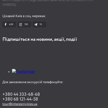
ФО-П Ліщук Ю.М. (legal business name ARSENII LEONIDOVYCH
FINBERG)
Цікавий Київ в соц. мережах:
62K
15K
1К
Підпишіться на новини, акції, події
Для замовлення екскурсій телефонуйте:
+380 44 333-68-68
+380 68 121-44-58
tour@interesniy.kiev.ua