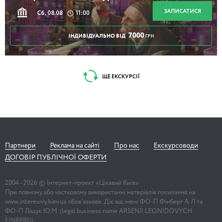
ЗАПИСАТИСЯ
Сб, 08.08
11:00
7000
ІНДИВІДУАЛЬНО ВІД
ГРН
ЩЕ ЕКСКУРСІЇ
Партнери
Реклама на сайті
Про нас
Екскурсоводи
ДОГОВІР ПУБЛІЧНОЇ ОФЕРТИ
2004 -
2026
© Інтернет-проект «Цікавий Київ»
При повному або частковому використанні матеріалів посилання на
www.interesniy.kiev.ua обов'язкове. Діє від імені ФО-П Фінберг А.Л та
ФО-П Ліщук Ю.М. (legal business name ARSENII LEONIDOVYCH
FINBERG)