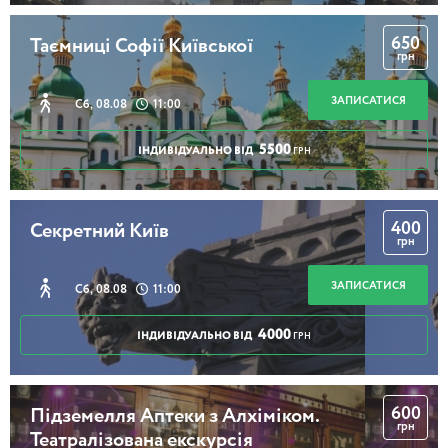
650
Таємниці Софії Київської
грн
ЗАПИСАТИСЯ
Сб, 08.08
11:00
5500
ІНДИВІДУАЛЬНО ВІД
ГРН
400
Секретний Київ
грн
ЗАПИСАТИСЯ
Сб, 08.08
11:00
4000
ІНДИВІДУАЛЬНО ВІД
ГРН
600
Підземелля Аптеки з Алхіміком.
грн
Театралізована екскурсія