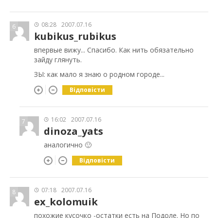
08:28
2007.07.16
6
kubikus_rubikus
впервые вижу... Спасибо. Как нить обязательно
зайду глянуть.
ЗЫ: как мало я знаю о родном городе...
Відповісти
16:02
2007.07.16
7
dinoza_yats
аналогично 🙂
Відповісти
07:18
2007.07.16
8
ex_kolomuik
похожие кусочко -остатки есть на Подоле. Но по