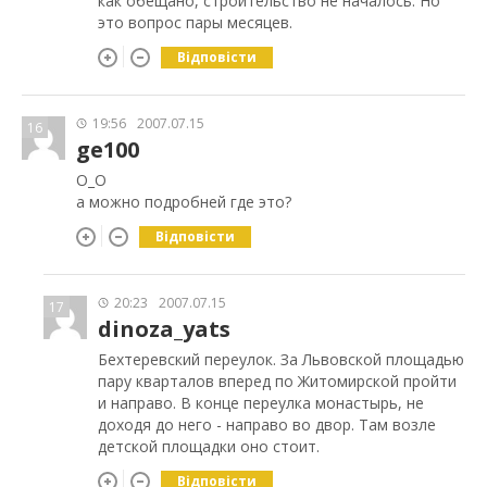
как обещано, строительство не началось. Но
это вопрос пары месяцев.
Відповісти
19:56
2007.07.15
16
ge100
О_О
а можно подробней где это?
Відповісти
20:23
2007.07.15
17
dinoza_yats
Бехтеревский переулок. За Львовской площадью
пару кварталов вперед по Житомирской пройти
и направо. В конце переулка монастырь, не
доходя до него - направо во двор. Там возле
детской площадки оно стоит.
Відповісти