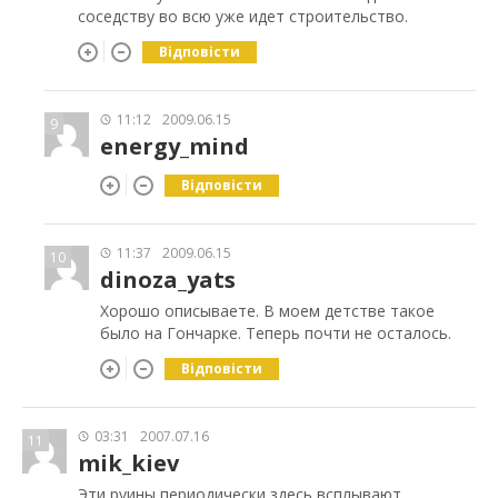
соседству во всю уже идет строительство.
Відповісти
11:12
2009.06.15
9
energy_mind
Відповісти
11:37
2009.06.15
10
dinoza_yats
Хорошо описываете. В моем детстве такое
было на Гончарке. Теперь почти не осталось.
Відповісти
03:31
2007.07.16
11
mik_kiev
Эти руины периодически здесь всплывают.