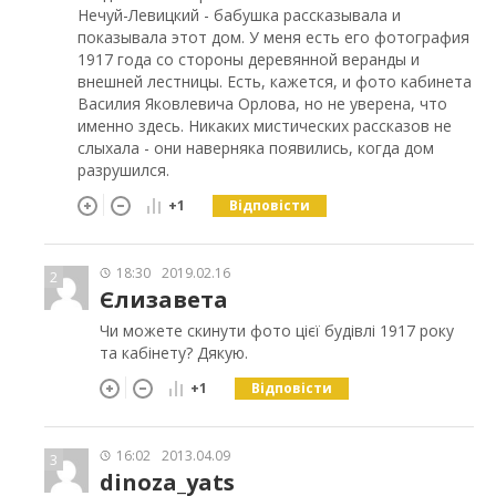
Нечуй-Левицкий - бабушка рассказывала и
показывала этот дом. У меня есть его фотография
1917 года со стороны деревянной веранды и
внешней лестницы. Есть, кажется, и фото кабинета
Василия Яковлевича Орлова, но не уверена, что
именно здесь. Никаких мистических рассказов не
слыхала - они наверняка появились, когда дом
разрушился.
Відповісти
+1
18:30
2019.02.16
2
Єлизавета
Чи можете скинути фото цієї будівлі 1917 року
та кабінету? Дякую.
Відповісти
+1
16:02
2013.04.09
3
dinoza_yats