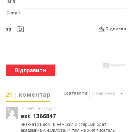
Ім'я
E-mail
Підписка
Відправити
Сортувати:
21
коментар
спочатку нові
12:57
2013.04.09
1
ext_1366847
Знаю этот дом. В нем жил и старший брат
академика А.Я.Орлова. И там же жил писатель