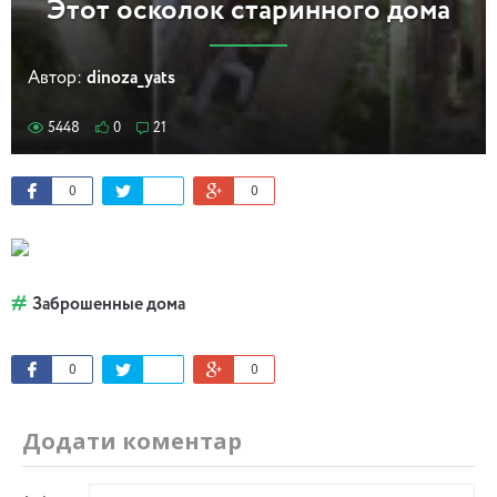
Этот осколок старинного дома
Автор:
dinoza_yats
5448
0
21
0
0
Заброшенные дома
0
0
Додати коментар