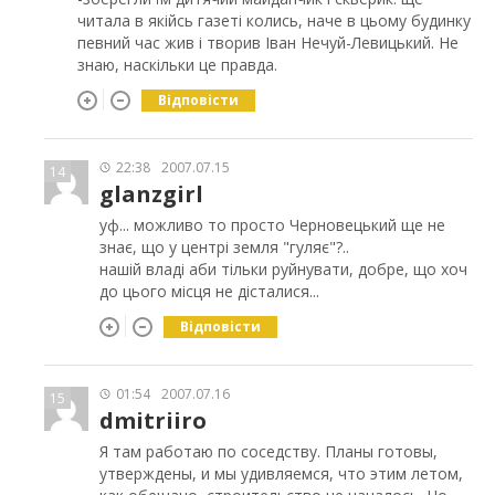
читала в якійсь газеті колись, наче в цьому будинку
певний час жив і творив Іван Нечуй-Левицький. Не
знаю, наскільки це правда.
Відповісти
22:38
2007.07.15
14
glanzgirl
уф... можливо то просто Черновецький ще не
знає, що у центрі земля "гуляє"?..
нашій владі аби тільки руйнувати, добре, що хоч
до цього місця не дісталися...
Відповісти
01:54
2007.07.16
15
dmitriiro
Я там работаю по соседству. Планы готовы,
утверждены, и мы удивляемся, что этим летом,