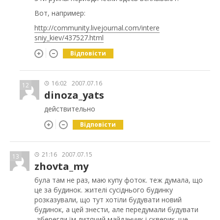
Вот, например:
http://community.livejournal.com/intere
sniy_kiev/437527.html
Відповісти
16:02
2007.07.16
12
dinoza_yats
действительно
Відповісти
21:16
2007.07.15
13
zhovta_my
була там не раз, маю купу фоток. теж думала, що
це за будинок. жителі сусіднього будинку
розказували, що тут хотіли будувати новий
будинок, а цей знести, але передумали будувати
-зберегли їм дитячий майданчик і скверик. ще