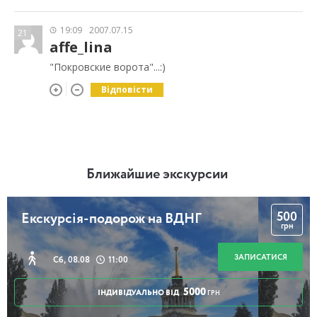
19:09
2007.07.15
21
affe_lina
"Покровские ворота"...:)
Відповісти
Ближайшие экскурсии
500
Екскурсія-подорож на ВДНГ
грн
ЗАПИСАТИСЯ
Сб, 08.08
11:00
5000
ІНДИВІДУАЛЬНО ВІД
ГРН