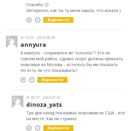
Спасибо 🙂
Интересно, как ты ту меня нашла, что искала )
Відповісти
16:33
2010.06.30
4
annyura
А извесно - сохранился ли "осколок"? Это не
совсем мой район, однако скоро должны приехать
знакомые из Москвы - хотелось бы им показать.
Но есть ли что показывать?
Відповісти
05:37
2010.07.01
5
dinoza_yats
Три дня назад показывал знакомым из США - всё
на месте. Как ни странно.
Відповісти