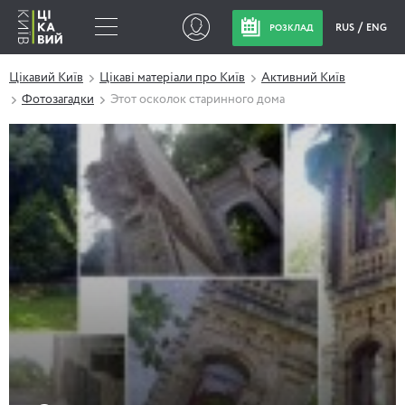
RUS
ENG
РОЗКЛАД
Цікавий Київ
Цікаві матеріали про Київ
Активний Київ
Фотозагадки
Этот осколок старинного дома