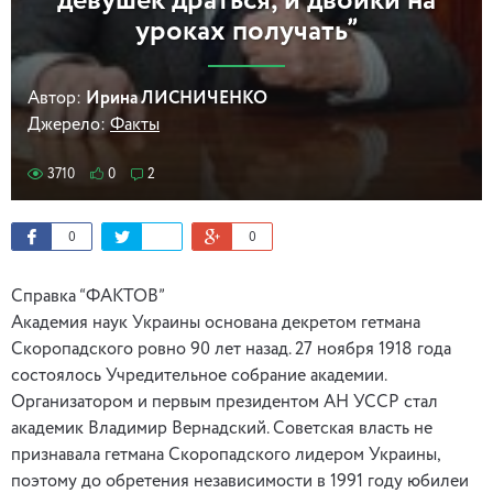
девушек драться, и двойки на
уроках получать”
Автор:
Ирина ЛИСНИЧЕНКО
Джерело:
Факты
3710
0
2
0
0
Справка “ФАКТОВ”
Академия наук Украины основана декретом гетмана
Скоропадского ровно 90 лет назад. 27 ноября 1918 года
состоялось Учредительное собрание академии.
Организатором и первым президентом АН УССР стал
академик Владимир Вернадский. Советская власть не
признавала гетмана Скоропадского лидером Украины,
поэтому до обретения независимости в 1991 году юбилеи