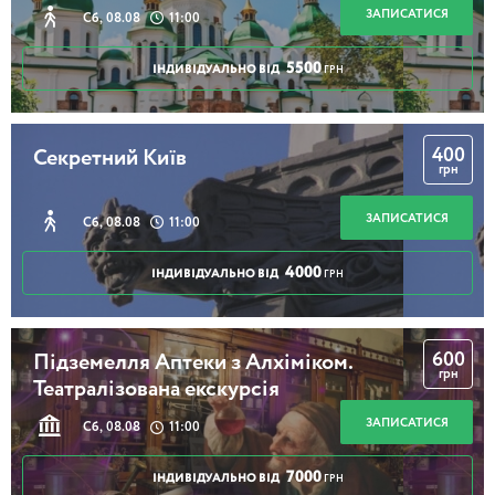
ЗАПИСАТИСЯ
Сб, 08.08
11:00
5500
ІНДИВІДУАЛЬНО ВІД
ГРН
400
Секретний Київ
грн
ЗАПИСАТИСЯ
Сб, 08.08
11:00
4000
ІНДИВІДУАЛЬНО ВІД
ГРН
600
Підземелля Аптеки з Алхіміком.
грн
Театралізована екскурсія
ЗАПИСАТИСЯ
Сб, 08.08
11:00
7000
ІНДИВІДУАЛЬНО ВІД
ГРН