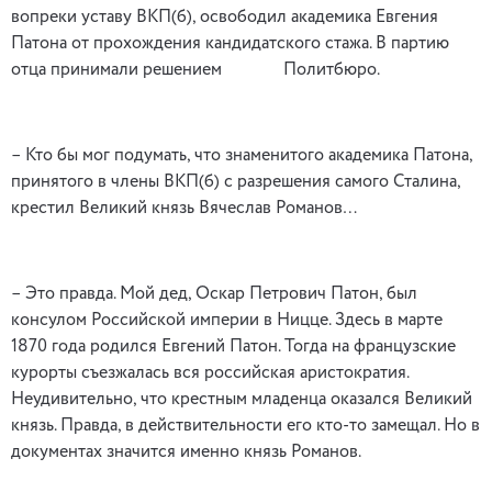
вопреки уставу ВКП(б), освободил академика Евгения
Патона от прохождения кандидатского стажа. В партию
отца принимали решением Политбюро.
– Кто бы мог подумать, что знаменитого академика Патона,
принятого в члены ВКП(б) с разрешения самого Сталина,
крестил Великий князь Вячеслав Романов…
– Это правда. Мой дед, Оскар Петрович Патон, был
консулом Российской империи в Ницце. Здесь в марте
1870 года родился Евгений Патон. Тогда на французские
курорты съезжалась вся российская аристократия.
Неудивительно, что крестным младенца оказался Великий
князь. Правда, в действительности его кто-то замещал. Но в
документах значится именно князь Романов.