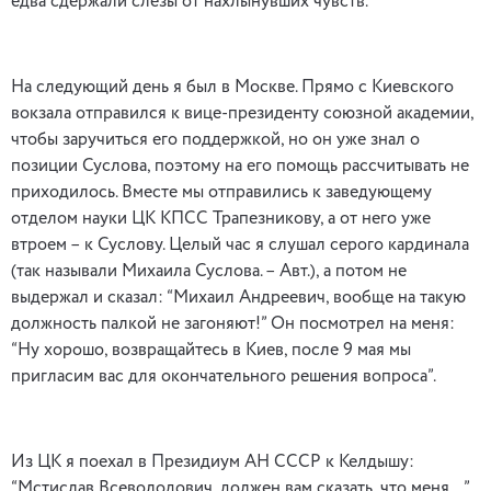
едва сдержали слезы от нахлынувших чувств.
На следующий день я был в Москве. Прямо с Киевского
вокзала отправился к вице-президенту союзной академии,
чтобы заручиться его поддержкой, но он уже знал о
позиции Суслова, поэтому на его помощь рассчитывать не
приходилось. Вместе мы отправились к заведующему
отделом науки ЦК КПСС Трапезникову, а от него уже
втроем – к Суслову. Целый час я слушал серого кардинала
(так называли Михаила Суслова. – Авт.), а потом не
выдержал и сказал: “Михаил Андреевич, вообще на такую
должность палкой не загоняют!” Он посмотрел на меня:
“Ну хорошо, возвращайтесь в Киев, после 9 мая мы
пригласим вас для окончательного решения вопроса”.
Из ЦК я поехал в Президиум АН СССР к Келдышу:
“Мстислав Всеволодович, должен вам сказать, что меня…”