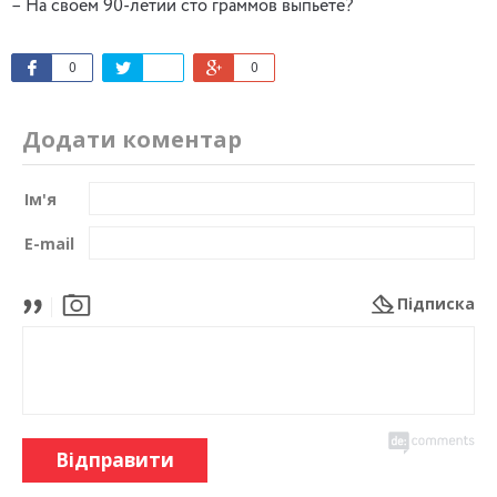
– На своем 90-летии сто граммов выпьете?
0
0
Додати коментар
Ім'я
E-mail
Підписка
Відправити