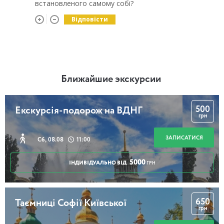
встановленого самому собі?
Відповісти
Ближайшие экскурсии
500
Екскурсія-подорож на ВДНГ
грн
ЗАПИСАТИСЯ
Сб, 08.08
11:00
5000
ІНДИВІДУАЛЬНО ВІД
ГРН
650
Таємниці Софії Київської
грн