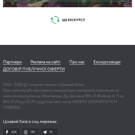
ЩЕ ЕКСКУРСІЇ
Партнери
Реклама на сайті
Про нас
Екскурсоводи
ДОГОВІР ПУБЛІЧНОЇ ОФЕРТИ
2004 -
2026
© Інтернет-проект «Цікавий Київ»
При повному або частковому використанні матеріалів посилання на
www.interesniy.kiev.ua обов'язкове. Діє від імені ФО-П Фінберг А.Л та
ФО-П Ліщук Ю.М. (legal business name ARSENII LEONIDOVYCH
FINBERG)
Цікавий Київ в соц. мережах:
62K
15K
1К