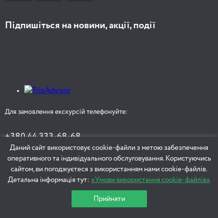
Підпишіться на новини, акції, події
Для замовлення екскурсій телефонуйте:
+380 44 333-68-68
+380 68 121-44-58
Даний сайт використовує cookie-файли з метою забезпечення
tour@interesniy.kiev.ua
оперативного та індивідуального обслуговування. Користуючись
сайтом, ви погоджуєтеся з використанням нами cookie-файлів.
Детальна інформація тут:
«Умови використання cookie-файлів»
ЗАМОВИТИ ЕКСКУРСІЮ
Прийняти