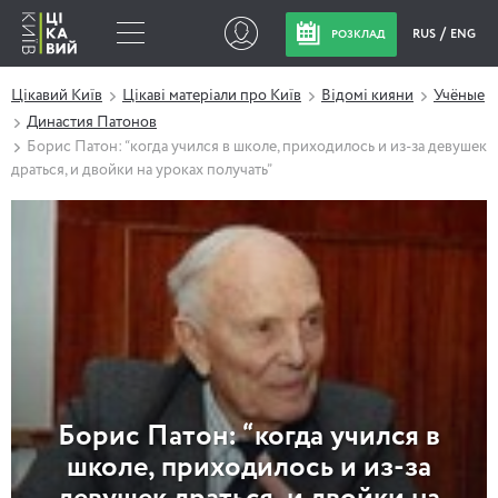
RUS
ENG
РОЗКЛАД
Цікавий Київ
Цікаві матеріали про Київ
Відомі кияни
Учёные
Династия Патонов
Борис Патон: “когда учился в школе, приходилось и из-за девушек
драться, и двойки на уроках получать”
Борис Патон: “когда учился в
школе, приходилось и из-за