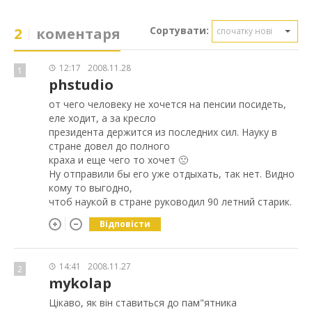
Сортувати:
2
коментаря
спочатку нові
12:17
2008.11.28
1
phstudio
от чего человеку не хочется на пенсии посидеть,
еле ходит, а за кресло
президента держится из последних сил. Науку в
стране довел до полного
краха и еще чего то хочет 🙁
Ну отправили бы его уже отдыхать, так нет. Видно
кому то выгодно,
чтоб наукой в стране руководил 90 летний старик.
Відповісти
14:41
2008.11.27
2
mykolap
Цікаво, як він ставиться до пам"ятника