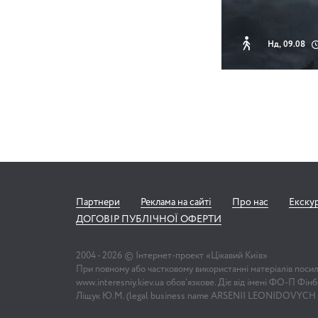
Нд, 09.08
Партнери
Реклама на сайті
Про нас
Екску
ДОГОВІР ПУБЛІЧНОЇ ОФЕРТИ
2004 -
2026
© Інтернет-проект «Цікавий Київ»
При повному або частковому використанні матеріалів поси
www.interesniy.kiev.ua обов'язкове. Діє від імені ФО-П Фі
Ліщук Ю.М. (legal business name ARSENII LEONIDOVYCH