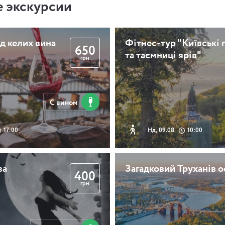
 экскурсии
д келих вина
Фітнес-тур "Київські 
650
та таємниці ярів"
грн
С вином
17:00
Нд, 09.08
10:00
ва
Загадковий Труханів о
400
грн