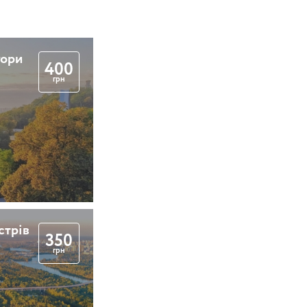
гори
400
грн
стрів
350
грн