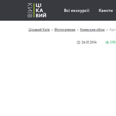
Всі екскурсії
Квести
Цікавий Київ
Фотогалерея
Киевские обои
Арс
26.01.2014
298