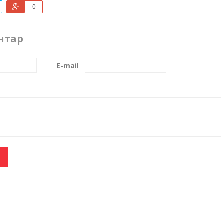
0
нтар
E-mail