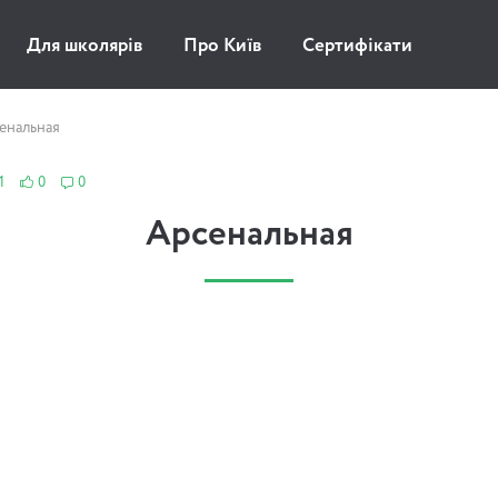
Для школярів
Про Київ
Сертифікати
енальная
1
0
0
Арсенальная