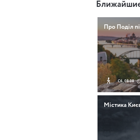
Ближайшие
Про Поділ пі
Сб, 08.08
Містика Киє