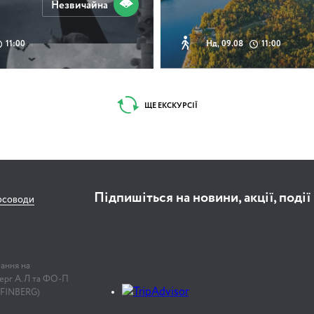
Незвичайна
11:00
Нд, 09.08
11:00
ЩЕ ЕКСКУРСІЇ
Підпишіться на новини, акції, події
рсоводи
лання на
нберг А.Л та ФО-П
 FINBERG)