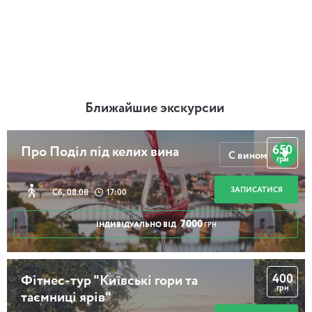
Ближайшие экскурсии
650
Про Поділ під келих вина
С вином
грн
ЗАПИСАТИСЯ
Сб, 08.08
17:00
7000
ІНДИВІДУАЛЬНО ВІД
ГРН
400
Фітнес-тур "Київські гори та
грн
таємниці ярів"