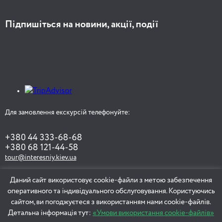
Підпишіться на новини, акції, події
Для замовлення екскурсій телефонуйте:
+380 44 333-68-68
+380 68 121-44-58
tour@interesniy.kiev.ua
Даний сайт використовує cookie-файли з метою забезпечення
оперативного та індивідуального обслуговування. Користуючись
ЗАМОВИТИ ЕКСКУРСІЮ
сайтом, ви погоджуєтеся з використанням нами cookie-файлів.
Детальна інформація тут:
«Умови використання cookie-файлів»