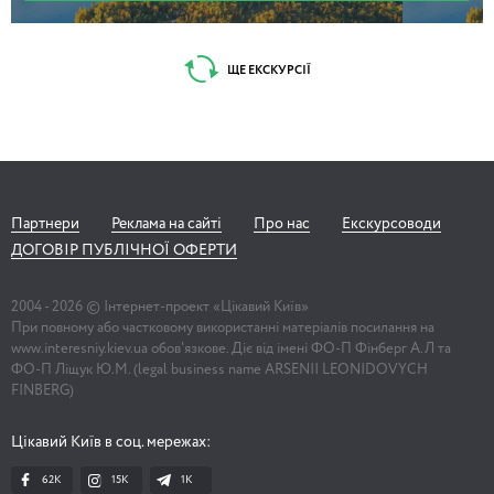
ЩЕ ЕКСКУРСІЇ
Партнери
Реклама на сайті
Про нас
Екскурсоводи
ДОГОВІР ПУБЛІЧНОЇ ОФЕРТИ
2004 -
2026
© Інтернет-проект «Цікавий Київ»
При повному або частковому використанні матеріалів посилання на
www.interesniy.kiev.ua обов'язкове. Діє від імені ФО-П Фінберг А.Л та
ФО-П Ліщук Ю.М. (legal business name ARSENII LEONIDOVYCH
FINBERG)
Цікавий Київ в соц. мережах:
62K
15K
1К