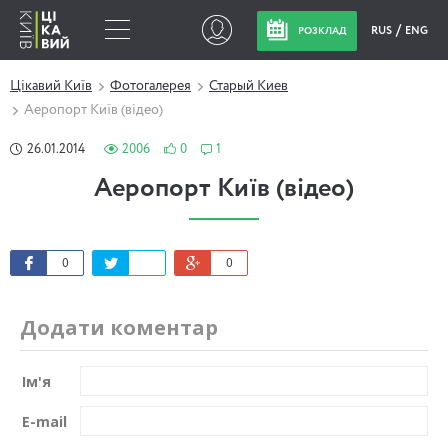
RUS
ENG
РОЗКЛАД
Цікавий Київ
Фотогалерея
Старый Киев
Аеропорт Київ (відео)
26.01.2014
2006
0
1
Аеропорт Київ (відео)
0
0
Додати коментар
Ім'я
E-mail