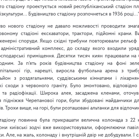
о стадіону проектується новий республіканський стадіон п
ізкультури… Будівництво стадіону розпочнеться в 1936 році…
тво нового стадіону не давало можливості проводити змаган
воному стадіоні екскаватори, трактори, підйомні крани. 
нженерні споруди. Якщо східні трибуни повторювали рельєф г
 адміністративний комплекс, до складу якого входили урядо
осподарські приміщення. Десятки тисяч киян працювали на б
дним. За п’ять років будівництва стадіону на фоні зел
пітальної гір, нарешті, виросла футбольна арена з триб
льйон з роздягальнями, суддівськими кімнатами і лікарня
і сходи з червоного граніту. Було змонтовано, відповідно 
 та радіофікації. Широка алея, засаджена кленами, оточув
ля підніжжя Черепанової гори, були збудовані майданчики дл
в. Трохи вище, на горі, були розташовані альтанки для відпочи
тадіону повинна була прикрашати велична колонада з 22
лони київські зодчі вже використовували, оформлюючи павіл
. Але, на жаль, колонаду і внутрішній двір не добудували. І 