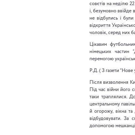
совєтів на неділю 2
і, безумовно ввійде 
не відбулись і були 
відкриття Українсько
чоловік, серед них б
Цікавим футбольни
німецьких частин “
перемогою українсь
Р.Д. ( З газети “Нове 
Після визволення Ки
Під час війни його с
таки траплялися. До
центральному павільй
й огорожу, вікна та
відбудовувати. За 
допомогою мешканців