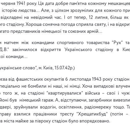
2 червня 1941 року. Ця дата добре пам’ятна кожному мешканце
в історію людства… Але, з цілком зрозумілих для кожного прич
відкладені на невідомий час. І от тепер, 12 липня, більш як
го стадіону. Хороша сонячна погода сприяла святу, і на відкри
агато представників німецької та союзних армій…
м матчем між командами спортивного товариства “Рух” та
Д.В.” закінчилося відкриття Українського стадіону в Киє
кої команди…
українське слово”, м. Київ, 15.07.42р.)
єва від фашистських окупантів 6 листопада 1943 року стадіон 
пеціально не бомбили ні наші, ні німці. Хоча випадкові влуч
 того ж, на стадіоні “квартирувалися” війська – свої і чужі
оні був німецький гараж. А, відступаючи, загарбники вивезли
 двері, зруйнували водогін, освітлення, радіомережу тощо. 
справу взялися працівники тресту “Хрещатикбуд” (потім – “
 міста майже за півроку стадіон було впорядковано.