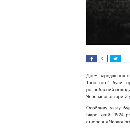
0
Днем народження ста
Троцького” були п
розроблений молодим
Черепанової гори. З 
Особливу увагу буд
Гавро, який 1924 ро
створення Червоного 