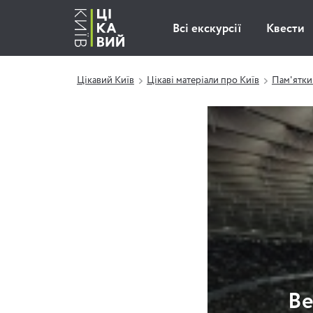
Всі екскурсії
Квести
Цікавий Київ
Цікаві матеріали про Київ
Пам'ятки
Ве