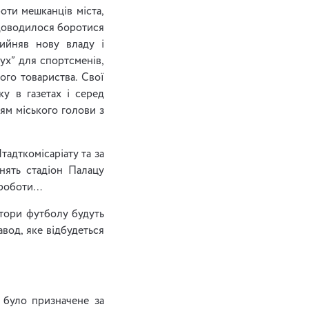
оти мешканців міста,
 доводилося боротися
рийняв нову владу і
ух” для спортсменів,
го товариства. Свої
ку в газетах і серед
ням міського голови з
тадткомісаріату та за
нять стадіон Палацу
ї роботи…
атори футболу будуть
вод, яке відбудеться
 було призначене за