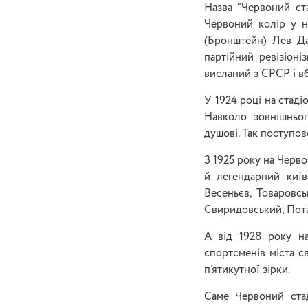
Назва “Червоний ста
Червоний колір у на
(Бронштейн) Лев Да
партійний ревізіон
висланий з СРСР і вб
У 1924 році на стаді
Навколо зовнішньог
душові. Так поступов
З 1925 року на Черво
й легендарний київ
Весеньєв, Товаровсь
Свиридовський, Потал
А від 1928 року на
спортсменів міста с
п’ятикутної зірки.
Саме Червоний ста