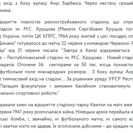
 вхід з боку вулиці Анрі Барбюса. Через нестачу гроше
кана.
дкриття повністю реконструйованого стадіону, що от
стадіон ім. М.С. Хрущова (Микита Сергійович Хрущов то
 України, потім ЦК КПРС, 1964 року знятий з цієї посади), п
“Динамо” готувалося до матчу 22 червня з командою Червоної А
да” від 21 червня писала: “Завтра в Києві відкривається 
а – Республіканський стадіон ім. М.С. Хрущова… Новий ста
лядачів. Оточене 36 секторами на 50 тис. місць пухнас
 футбольне поле міжнародних розмірів… З боку вулиці Ан
е тимчасовий вхід на стадіон… За рішенням уряду УРСР Респ
Палацом фізкультури і зимовим басейном становитимуть
вчально-спортивної роботи.”
ошували киян на відкриття стадіону-парку. Квитки на матч вже
червня 1941 року розпочалася війна. Німецька армія перейшла
ькі бомби, і, звичайно, ні футбольного матчу, ні самого в
і квитки ніхто не здавав. Їх оголосили дійсними – до кращих ча