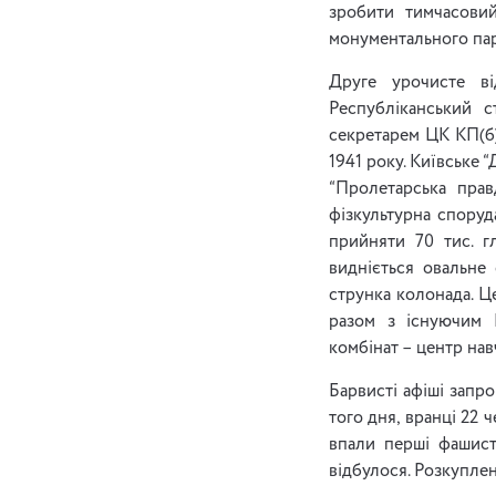
зробити тимчасовий
монументального пар
Друге урочисте ві
Республіканський 
секретарем ЦК КП(б)
1941 року. Київське 
“Пролетарська прав
фізкультурна споруд
прийняти 70 тис. г
видніється овальне
струнка колонада. Ц
разом з існуючим 
комбінат – центр на
Барвисті афіші запр
того дня, вранці 22 
впали перші фашистс
відбулося. Розкуплен