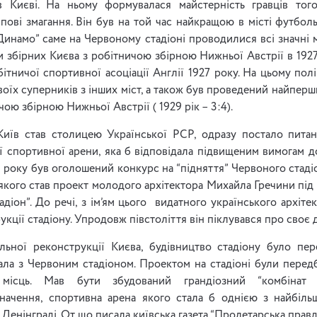
 Києві. На ньому формувалася майстерність гравців тог
пові змагання. Він був на той час найкращою в місті футбо
“Динамо” саме на Червоному стадіоні проводилися всі значні м
 збірних Києва з робітничою збірною Нижньої Австрії в 1927-
ітничої спортивної асоціації Англії 1927 року. На цьому полі
своїх суперників з інших міст, а також був проведений найпер
чою збірною Нижньої Австрії ( 1929 рік – 3:4).
Київ став столицею Української РСР, одразу постало питан
 спортивної арени, яка б відповідала підвищеним вимогам до
 року був оголошений конкурс на “підняття” Червоного стаді
якого став проект молодого архітектора Михайла Гречини під
діон”. До речі, з ім’ям цього видатного українського архіте
рукції стадіону. Упродовж півстоліття він піклувався про своє 
льної реконструкції Києва, будівництво стадіону було пер
ала з Червоним стадіоном. Проектом на стадіоні були перед
 місць. Мав бути збудований грандіозний “комбінат ф
значення, спортивна арена якого стала б однією з найбіл
 Ленінграді. От що писала київська газета “Пролетарська правда