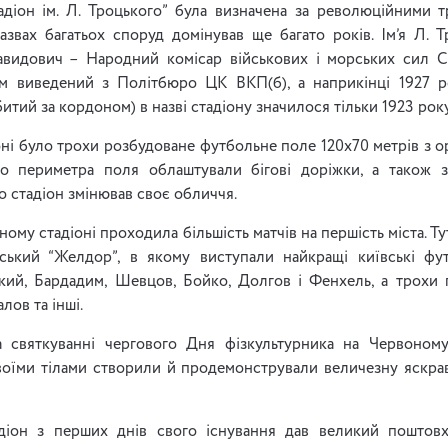
діон ім. Л. Троцького” була визначена за революційними т
звах багатьох споруд домінував ще багато років. Ім’я Л. 
видович – Народний комісар військових і морських сил С
ізм виведений з Політбюро ЦК ВКП(б), а наприкінці 1927 р
итий за кордоном) в назві стадіону значилося тільки 1923 року
оні було трохи розбудоване футбольне поле 120х70 метрів з ор
о периметра поля облаштували бігові доріжки, а також з
о стадіон змінював своє обличчя.
ному стадіоні проходила більшість матчів на першість міста. Т
ський “Желдор”, в якому виступали найкращі київські фу
кий, Бардадим, Шевцов, Бойко, Долгов і Фенхель, а трохи 
ов та інші.
 святкуванні чергового Дня фізкультурника на Червоному 
воїми тілами створили й продемонстрували величезну яскрав
діон з перших днів свого існування дав великий поштовх