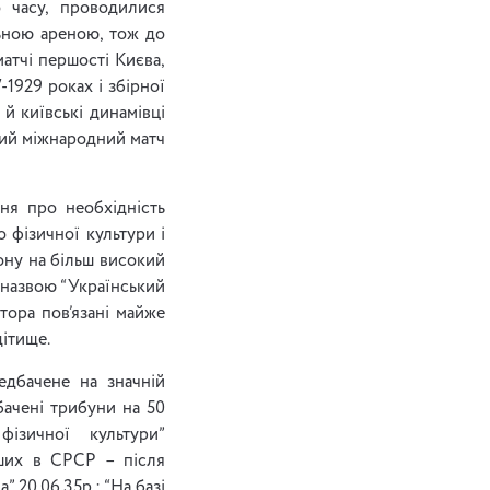
о часу, проводилися
льною ареною, тож до
атчі першості Києва,
1929 роках і збірної
 й київські динамівці
ший міжнародний матч
ня про необхідність
 фізичної культури і
ону на більш високий
 назвою “Український
ктора пов’язані майже
дітище.
едбачене на значній
бачені трибуни на 50
ізичної культури”
ьших в СРСР – після
” 20.06.35р.: “На базі