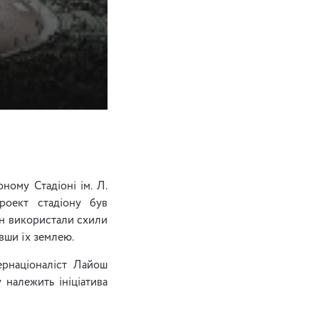
ному Стадіоні ім. Л.
роект стадіону був
ун використали схили
авши їх землею.
ернаціоналіст Лайош
 належить ініціатива