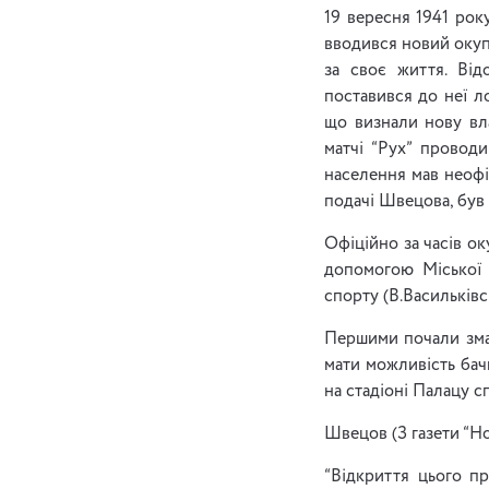
19 вересня 1941 рок
вводився новий окуп
за своє життя. Від
поставився до неї л
що визнали нову вл
матчі “Рух” проводи
населення мав неофіц
подачі Швецова, був
Офіційно за часів ок
допомогою Міської 
спорту (В.Васильків
Першими почали змаг
мати можливість бач
на стадіоні Палацу с
Швецов (З газети “Нов
“Відкриття цього п