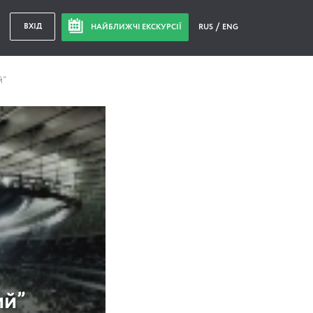
ВХІД
НАЙБЛИЖЧІ ЕКСКУРСІЇ
RUS
ENG
й”
ий”