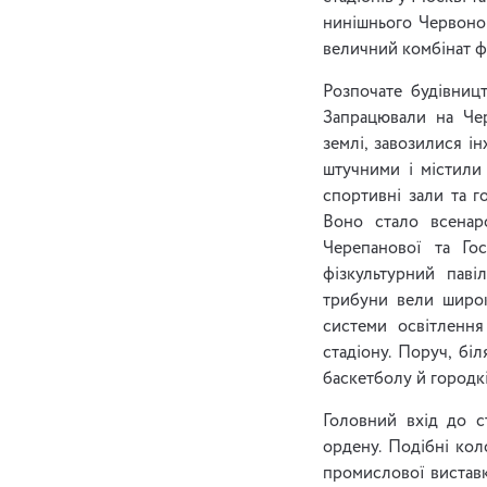
нинішнього Червоног
величний комбінат ф
Розпочате будівниц
Запрацювали на Чер
землі, завозилися і
штучними і містили
спортивні зали та г
Воно стало всенаро
Черепанової та Гос
фізкультурний паві
трибуни вели широк
системи освітлення
стадіону. Поруч, бі
баскетболу й городкі
Головний вхід до с
ордену. Подібні ко
промислової виставки