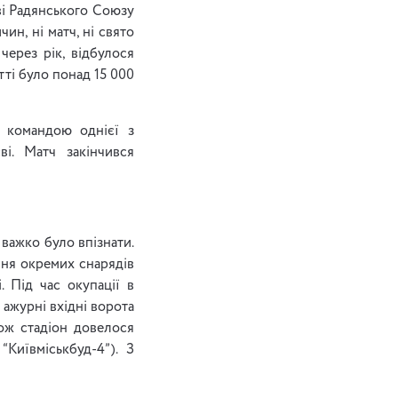
ві Радянського Союзу
ин, ні матч, ні свято
 через рік, відбулося
тті було понад 15 000
 командою однієї з
ві. Матч закінчився
важко було впізнати.
ення окремих снарядів
. Під час окупації в
 ажурні вхідні ворота
Тож стадіон довелося
Київміськбуд-4”). З