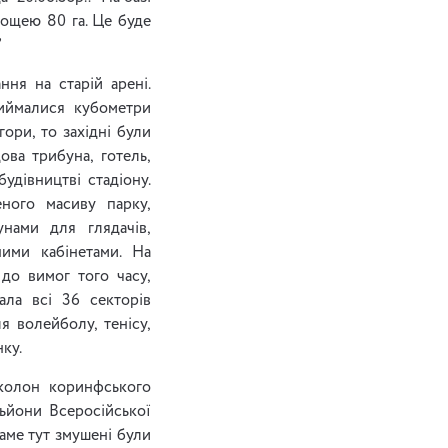
лощею 80 га. Це буде
”
ня на старій арені.
Виймалися кубометри
ори, то західні були
ва трибуна, готель,
удівництві стадіону.
еного масиву парку,
унами для глядачів,
ними кабінетами. На
до вимог того часу,
ала всі 36 секторів
я волейболу, тенісу,
нку.
 колон коринфського
ьйони Всеросійської
саме тут змушені були