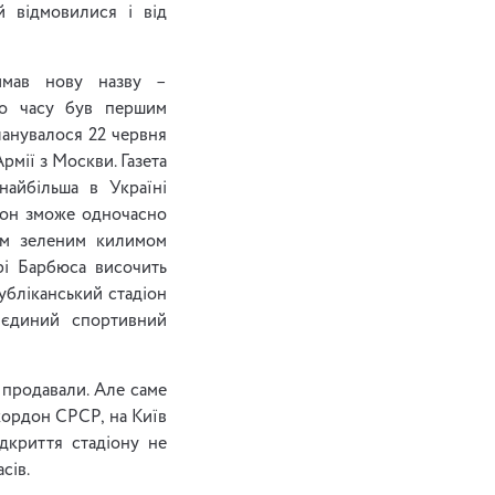
й відмовилися і від
римав нову назву –
го часу був першим
ланувалося 22 червня
рмії з Москви. Газета
найбільша в Україні
діон зможе одночасно
тим зеленим килимом
рі Барбюса височить
убліканський стадіон
 єдиний спортивний
 продавали. Але саме
 кордон СРСР, на Київ
ідкриття стадіону не
сів.