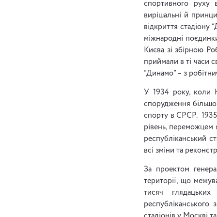
спортивного руху в
вирішальні й принци
відкриття стадіону 
міжнародні поєдинки
Києва зі збірною Роб
приймали в ті часи 
“Динамо” – з робітни
У 1934 року, коли 
спорудження більшої
спорту в СРСР. 1935
рівень, переможцем 
республіканський ста
всі зміни та реконст
За проектом генера
території, що межув
тисяч глядацьких
республіканського 
стадіонів у Москві та