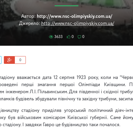
Автор:
http://www.nsc-olimpiyskiy.com.ua/
Джерело:
http://www.nsc-olimpiyskiy.com.ua/
3633
0
0
0
діону вважається дата 12 серпня 1923 року, коли на “Черво
роведені перші змагання першої Олімпіади Київщини. П
 інженером Л.І. Пільвинським. Для південної і східної триб
уламків будівель збудували північну та західну трибуни, засип
івництву стадіону приділяв угорський політичний діяч-інт
ку був військовим комісаром Київської губернії. Саме йому
стадіону. І завдяки Гавро це будівництво таки почалося.