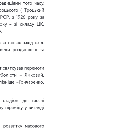
радиціями того часу.
Троцького ( Троцький
РСР, з 1926 року за
оку – зі складу ЦК,
.
ієнтацією захід-схід.
вели роздягальні та
ут святкував перемоги
тболісти – Ямковий,
пізніше –Гончаренко,
стадіоні дві тисячі
у піраміду у вигляді
 розвитку масового