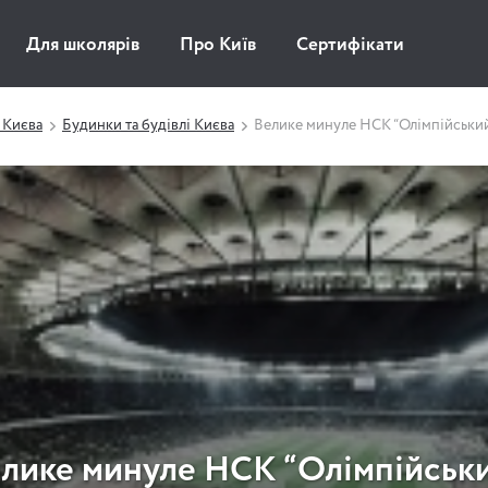
Для школярів
Про Київ
Сертифікати
 Києва
Будинки та будівлі Києва
Велике минуле НСК “Олімпійськи
лике минуле НСК “Олімпійськ