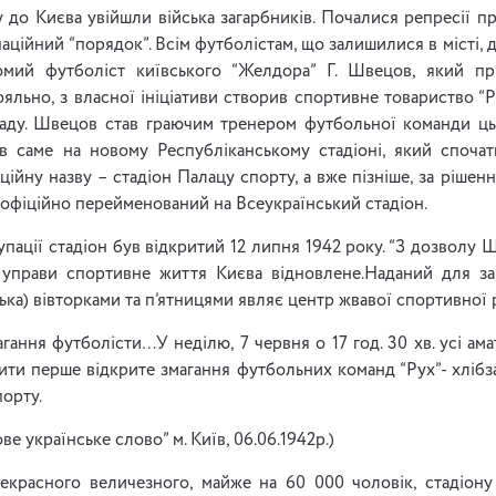
у до Києва увійшли війська загарбників. Почалися репресії пр
аційний “порядок”. Всім футболістам, що залишилися в місті,
омий футболіст київського “Желдора” Г. Швецов, який п
ояльно, з власної ініціативи створив спортивне товариство “Р
аду. Швецов став граючим тренером футбольної команди цьо
в саме на новому Республіканському стадіоні, який спочат
ійну назву – стадіон Палацу спорту, а вже пізніше, за рішен
 офіційно перейменований на Всеукраїнський стадіон.
упації стадіон був відкритий 12 липня 1942 року. “З дозволу Ш
управи спортивне життя Києва відновлене.Наданий для за
ська) вівторками та п’ятницями являє центр жвавої спортивно
ання футболісти…У неділю, 7 червня о 17 год. 30 хв. усі ам
ити перше відкрите змагання футбольних команд “Рух”- хлібза
порту.
е українське слово” м. Київ, 06.06.1942р.)
рекрасного величезного, майже на 60 000 чоловік, стадіону