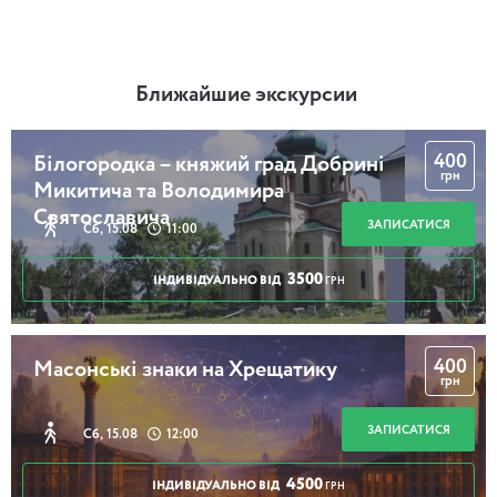
Ближайшие экскурсии
400
Білогородка – княжий град Добрині
грн
Микитича та Володимира
Святославича
ЗАПИСАТИСЯ
Сб, 15.08
11:00
3500
ІНДИВІДУАЛЬНО ВІД
ГРН
400
Масонські знаки на Хрещатику
грн
ЗАПИСАТИСЯ
Сб, 15.08
12:00
4500
ІНДИВІДУАЛЬНО ВІД
ГРН