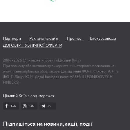
Партнери
Реклама на сайті
Про нас
Екскурсоводи
ДОГОВІР ПУБЛІЧНОЇ ОФЕРТИ
2004 -
2026
© Інтернет-проект «Цікавий Київ»
При повному або частковому використанні матеріалів посилання на
www.interesniy.kiev.ua обов'язкове. Діє від імені ФО-П Фінберг А.Л та
ФО-П Ліщук Ю.М. (legal business name ARSENII LEONIDOVYCH
FINBERG)
Цікавий Київ в соц. мережах:
62K
15K
1К
Підпишіться на новини, акції, події