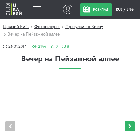
RUS
ENG
РОЗКЛАД
Цікавий Київ
Фотогалерея
Прогулки по Киеву
Вечер на Пейзажной аллее
26.01.2014
2144
0
8
Вечер на Пейзажной аллее