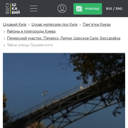
RUS
ENG
РОЗКЛАД
Цікавий Київ
Цікаві матеріали про Київ
Пам'ятки Києва
Районы и пригороды Киева
Печерский участок: Печерск, Липки, Царское Село, Бессарабка
Тайны улицы Грушевского