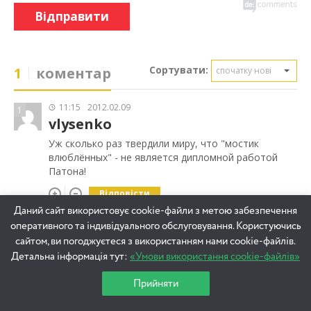
Відправити
Сортувати:
1
коментар
спочатку нові
11:15
2012.02.09
1
vlysenko
Уж сколько раз твердили миру, что "мостик
влюблённых" - не является дипломной работой
Патона!
Відповісти
Даний сайт використовує cookie-файли з метою забезпечення
оперативного та індивідуального обслуговування. Користуючись
сайтом, ви погоджуєтеся з використанням нами cookie-файлів.
Детальна інформація тут:
«Умови використання cookie-файлів»
Прийняти