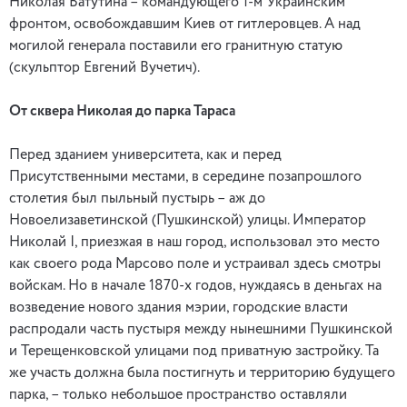
Николая Ватутина – командующего 1-м Украинским
фронтом, освобождавшим Киев от гитлеровцев. А над
могилой генерала поставили его гранитную статую
(скульптор Евгений Вучетич).
От сквера Николая до парка Тараса
Перед зданием университета, как и перед
Присутственными местами, в середине позапрошлого
столетия был пыльный пустырь – аж до
Новоелизаветинской (Пушкинской) улицы. Император
Николай I, приезжая в наш город, использовал это место
как своего рода Марсово поле и устраивал здесь смотры
войскам. Но в начале 1870-х годов, нуждаясь в деньгах на
возведение нового здания мэрии, городские власти
распродали часть пустыря между нынешними Пушкинской
и Терещенковской улицами под приватную застройку. Та
же участь должна была постигнуть и территорию будущего
парка, – только небольшое пространство оставляли