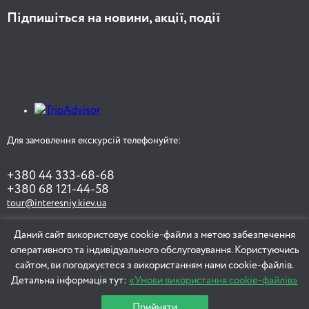
Підпишіться на новини, акції, події
Для замовлення екскурсій телефонуйте:
+380 44 333-68-68
+380 68 121-44-58
tour@interesniy.kiev.ua
Даний сайт використовує cookie-файли з метою забезпечення
оперативного та індивідуального обслуговування. Користуючись
ЗАМОВИТИ ЕКСКУРСІЮ
сайтом, ви погоджуєтеся з використанням нами cookie-файлів.
Детальна інформація тут:
«Умови використання cookie-файлів»
Прийняти