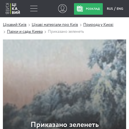
RUS
ENG
РОЗКЛАД
Цікавий Київ
Цікаві матеріали про Київ
Природа у Києві
Парки и сады Киева
Приказано зеленеть
Приказано зеленеть