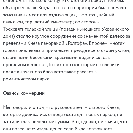
склоном. И только к концу XIX столетия вокруг него был
обустроен парк. Когда-то на его территории было немало
заманчивых мест для отдыхающих, – фонтан, чайный
павильон, тир, летний кинотеатр; со стороны
Трехсвятительской улицы (позади нынешнего Украинского
дома) стояло круглое сооружение со знаменитой далеко за
пределами Киева панорамой «Голгофа». Впрочем, многих
горка привлекала и привлекает прежде всего своим уютом,
старинными беседками, красивыми видами сквозь
прогалины в листве. До сих пор некоторые школьники
после выпускного бала встречают рассвет в
романтическом парке.
Оазисы коммерции
Мы говорили о том, что руководителям старого Киева,
которые добивались отвода места для новых парков, не
застили глаза денежные суммы. Это, однако, не значит, что
они вовсе не считали денег. Если была возможность