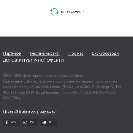
ЩЕ ЕКСКУРСІЇ
Партнери
Реклама на сайті
Про нас
Екскурсоводи
ДОГОВІР ПУБЛІЧНОЇ ОФЕРТИ
2004 -
2026
© Інтернет-проект «Цікавий Київ»
При повному або частковому використанні матеріалів посилання на
www.interesniy.kiev.ua обов'язкове. Діє від імені ФО-П Фінберг А.Л та
ФО-П Ліщук Ю.М. (legal business name ARSENII LEONIDOVYCH
FINBERG)
Цікавий Київ в соц. мережах:
62K
15K
1К