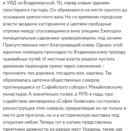
и УВД на Владимирской, 15), перед новым зданием
простирался пустырь. Он образовался на месте срытого до
основания крепостного вала. Но со временем городские
власти засадили кустарником и цветами свободные
отрезки между спускающимися вниз улицами. Ежегодно
муниципальные садовники «разворачивали» под окнами
Присутственных мест благоухающий ковер. Однако этой
идиллии помешала прокладка по Владимирскому проезду
трамвайных путей. И местные власти решили пустить
движение пешеходов прямо через озеленение –
проложить там дорожки, посадить ели, каштаны. Так
образовалась цепочка общественных скверов,
протянувшаяся от Софийского собора к Михайловскому
монастырю. А значительно позже, в 1970-е годы, при
содействии заповедника «София Киевская» состоялась
реконструкция этих скверов, превратившая их не только в
место для прогулок, но и в историческую выставку под
открытым небом. Теперь тут в копиях представлены
памятники древности из разных мест Украины, такие, как