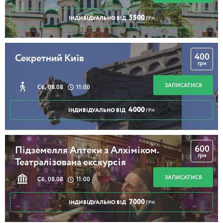
5500
ІНДИВІДУАЛЬНО ВІД
ГРН
400
Секретний Київ
грн
ЗАПИСАТИСЯ
Сб, 08.08
11:00
4000
ІНДИВІДУАЛЬНО ВІД
ГРН
600
Підземелля Аптеки з Алхіміком.
грн
Театралізована екскурсія
ЗАПИСАТИСЯ
Сб, 08.08
11:00
7000
ІНДИВІДУАЛЬНО ВІД
ГРН