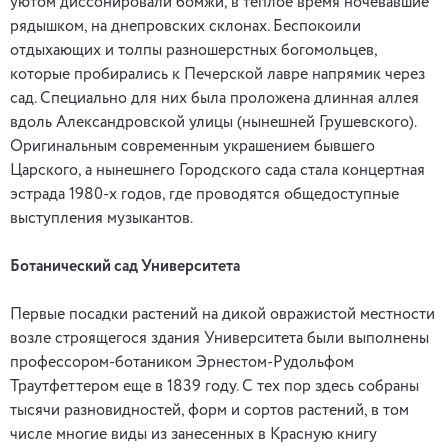
уютом диссонировали бомжи, в теплое время ночевавшие
рядышком, на днепровских склонах. Беспокоили
отдыхающих и толпы разношерстных богомольцев,
которые пробирались к Печерской лавре напрямик через
сад. Специально для них была проложена длинная аллея
вдоль Александровской улицы (нынешней Грушевского).
Оригинальным современным украшением бывшего
Царского, а нынешнего Городского сада стала концертная
эстрада 1980-х годов, где проводятся общедоступные
выступления музыкантов.
Ботанический сад Университета
Первые посадки растений на дикой овражистой местности
возле строящегося здания Университета были выполнены
профессором-ботаником Эрнестом-Рудольфом
Траутфеттером еще в 1839 году. С тех пор здесь собраны
тысячи разновидностей, форм и сортов растений, в том
числе многие виды из занесенных в Красную книгу