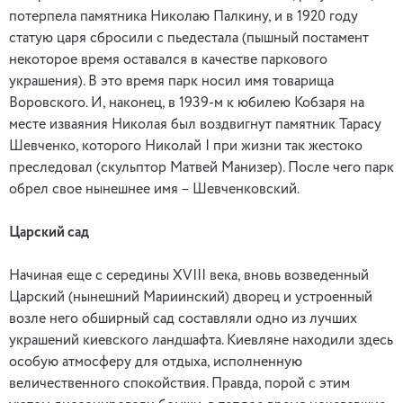
потерпела памятника Николаю Палкину, и в 1920 году
статую царя сбросили с пьедестала (пышный постамент
некоторое время оставался в качестве паркового
украшения). В это время парк носил имя товарища
Воровского. И, наконец, в 1939-м к юбилею Кобзаря на
месте изваяния Николая был воздвигнут памятник Тарасу
Шевченко, которого Николай I при жизни так жестоко
преследовал (скульптор Матвей Манизер). После чего парк
обрел свое нынешнее имя – Шевченковский.
Царский сад
Начиная еще с середины XVIII века, вновь возведенный
Царский (нынешний Мариинский) дворец и устроенный
возле него обширный сад составляли одно из лучших
украшений киевского ландшафта. Киевляне находили здесь
особую атмосферу для отдыха, исполненную
величественного спокойствия. Правда, порой с этим