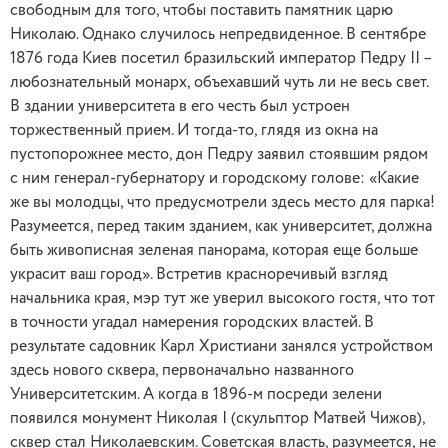
свободным для того, чтобы поставить памятник царю
Николаю. Однако случилось непредвиденное. В сентябре
1876 года Киев посетил бразильский император Педру II –
любознательный монарх, объехавший чуть ли не весь свет.
В здании университета в его честь был устроен
торжественный прием. И тогда-то, глядя из окна на
пустопорожнее место, дон Педру заявил стоявшим рядом
с ним генерал-губернатору и городскому голове: «Какие
же вы молодцы, что предусмотрели здесь место для парка!
Разумеется, перед таким зданием, как университет, должна
быть живописная зеленая панорама, которая еще больше
украсит ваш город». Встретив красноречивый взгляд
начальника края, мэр тут же уверил высокого гостя, что тот
в точности угадал намерения городских властей. В
результате садовник Карл Христиани занялся устройством
здесь нового сквера, первоначально названного
Университетским. А когда в 1896-м посреди зелени
появился монумент Николая I (скульптор Матвей Чижов),
сквер стал Николаевским. Советская власть, разумеется, не