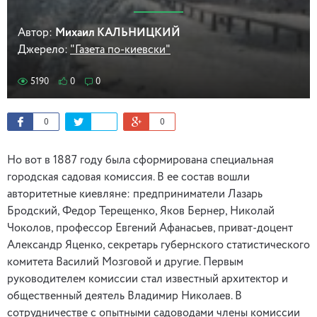
Автор:
Михаил КАЛЬНИЦКИЙ
Джерело:
"Газета по-киевски"
5190
0
0
0
0
Но вот в 1887 году была сформирована специальная
городская садовая комиссия. В ее состав вошли
авторитетные киевляне: предприниматели Лазарь
Бродский, Федор Терещенко, Яков Бернер, Николай
Чоколов, профессор Евгений Афанасьев, приват-доцент
Александр Яценко, секретарь губернского статистического
комитета Василий Мозговой и другие. Первым
руководителем комиссии стал известный архитектор и
общественный деятель Владимир Николаев. В
сотрудничестве с опытными садоводами члены комиссии