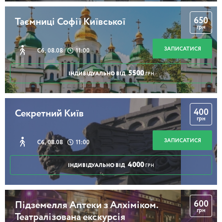
650
Таємниці Софії Київської
грн
ЗАПИСАТИСЯ
Сб, 08.08
11:00
5500
ІНДИВІДУАЛЬНО ВІД
ГРН
400
Секретний Київ
грн
ЗАПИСАТИСЯ
Сб, 08.08
11:00
4000
ІНДИВІДУАЛЬНО ВІД
ГРН
600
Підземелля Аптеки з Алхіміком.
грн
Театралізована екскурсія