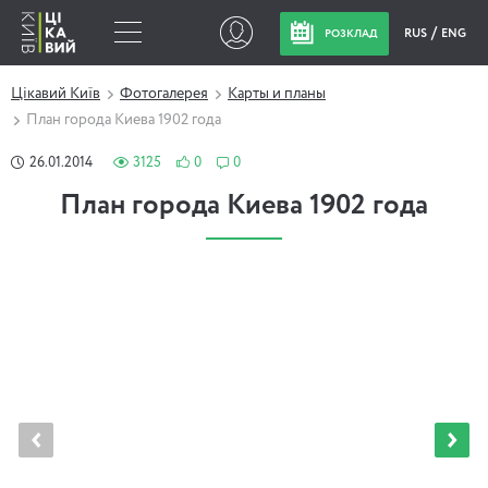
RUS
ENG
РОЗКЛАД
Цікавий Київ
Фотогалерея
Карты и планы
План города Киева 1902 года
26.01.2014
3125
0
0
План города Киева 1902 года