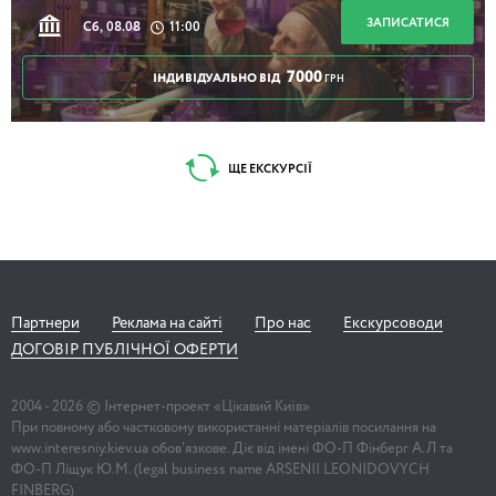
ЗАПИСАТИСЯ
Сб, 08.08
11:00
7000
ІНДИВІДУАЛЬНО ВІД
ГРН
ЩЕ ЕКСКУРСІЇ
Партнери
Реклама на сайті
Про нас
Екскурсоводи
ДОГОВІР ПУБЛІЧНОЇ ОФЕРТИ
2004 -
2026
© Інтернет-проект «Цікавий Київ»
При повному або частковому використанні матеріалів посилання на
www.interesniy.kiev.ua обов'язкове. Діє від імені ФО-П Фінберг А.Л та
ФО-П Ліщук Ю.М. (legal business name ARSENII LEONIDOVYCH
FINBERG)